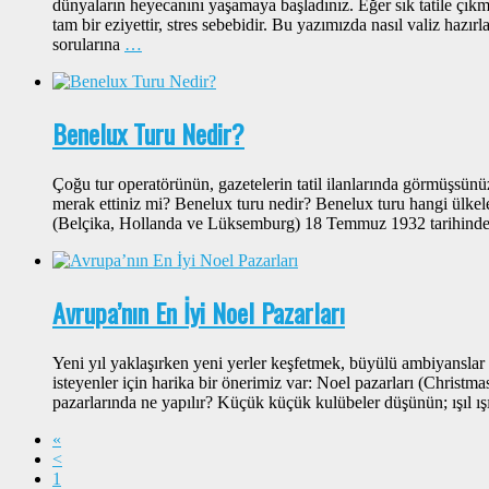
dünyaların heyecanını yaşamaya başladınız. Eğer sık tatile çıkm
tam bir eziyettir, stres sebebidir. Bu yazımızda nasıl valiz hazı
sorularına
…
Benelux Turu Nedir?
Çoğu tur operatörünün, gazetelerin tatil ilanlarında görmüşsünü
merak ettiniz mi? Benelux turu nedir? Benelux turu hangi ülke
(Belçika, Hollanda ve Lüksemburg) 18 Temmuz 1932 tarihinde 
Avrupa’nın En İyi Noel Pazarları
Yeni yıl yaklaşırken yeni yerler keşfetmek, büyülü ambiyansla
isteyenler için harika bir önerimiz var: Noel pazarları (Christm
pazarlarında ne yapılır? Küçük küçük kulübeler düşünün; ışıl ışı
«
<
1