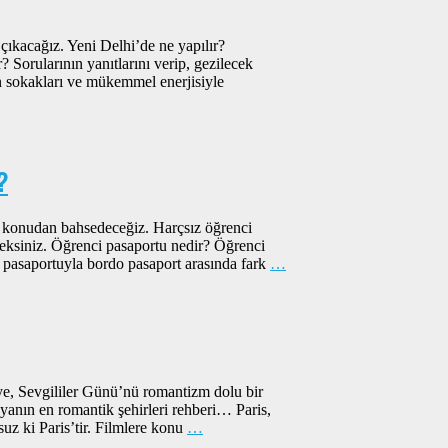
çıkacağız. Yeni Delhi’de ne yapılır?
? Sorularının yanıtlarını verip, gezilecek
ün sokakları ve mükemmel enerjisiyle
?
ir konudan bahsedeceğiz. Harçsız öğrenci
ceksiniz. Öğrenci pasaportu nedir? Öğrenci
 pasaportuyla bordo pasaport arasında fark
…
ye, Sevgililer Günü’nü romantizm dolu bir
nyanın en romantik şehirleri rehberi… Paris,
z ki Paris’tir. Filmlere konu
…