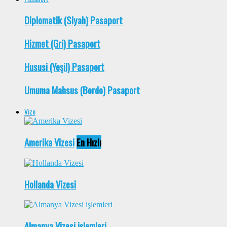
Diplomatik (Siyah) Pasaport
Hizmet (Gri) Pasaport
Hususi (Yeşil) Pasaport
Umuma Mahsus (Bordo) Pasaport
Vize
Amerika Vizesi
En Hızlı
Hollanda Vizesi
Almanya Vizesi işlemleri