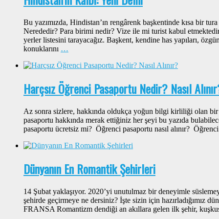
Bu yazımızda, Hindistan’ın rengârenk başkentinde kısa bir tura 
Nerededir? Para birimi nedir? Vize ile mi turist kabul etmektedir
yerler listesini tarayacağız. Başkent, kendine has yapıları, özg
konuklarını
…
Harçsız Öğrenci Pasaportu Nedir? Nasıl Alınır
Az sonra sizlere, hakkında oldukça yoğun bilgi kirliliği olan b
pasaportu hakkında merak ettiğiniz her şeyi bu yazıda bulabile
pasaportu ücretsiz mi? Öğrenci pasaportu nasıl alınır? Öğrenci
Dünyanın En Romantik Şehirleri
14 Şubat yaklaşıyor. 2020’yi unutulmaz bir deneyimle süsleme
şehirde geçirmeye ne dersiniz? İşte sizin için hazırladığımız dü
FRANSA Romantizm dendiği an akıllara gelen ilk şehir, kuşkusu