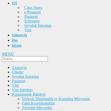
SSS
Çıkış Harcı
e-Pasaport
Pasaport
Schengen
Seyahat Sigortası
Vize
Hakkımızda
Blog
İletişim
MENÜ
Anasayfa
Ülkeler
Seyahat Sigortası
Pasaport
Vize
Vize formları
Konsolosluk Bilgileri
Yerleşik Diplomatik ve Konsüler Misyonlar
Fahri Konsolosluklar
Akredite Misyonlar