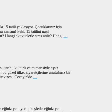
a 15 tatili yaklaşıyor. Çocuklarınız için
a zamanı! Peki, 15 tatilini nasıl
ır? Hangi aktivitelerle stres atılır? Hangi
…
sı; tarihi, kültürü ve mimarisiyle eşsiz
bu güzel ülke, ziyaretçilerine unutulmaz bir
r vizesi, Cezayir’de
…
eceğiniz yeni yerin, keşfedeceğiniz yeni