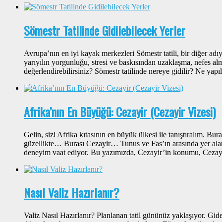
Sömestr Tatilinde Gidilebilecek Yerler
Avrupa’nın en iyi kayak merkezleri Sömestr tatili, bir diğer adıyl
yarıyılın yorgunluğu, stresi ve baskısından uzaklaşma, nefes alm
değerlendirebilirsiniz? Sömestr tatilinde nereye gidilir? Ne yapıl
Afrika’nın En Büyüğü: Cezayir (Cezayir Vizesi)
Gelin, sizi Afrika kıtasının en büyük ülkesi ile tanıştıralım. Bura
güzellikte… Burası Cezayir… Tunus ve Fas’ın arasında yer alan 
deneyim vaat ediyor. Bu yazımızda, Cezayir’in konumu, Cezayi
Nasıl Valiz Hazırlanır?
Valiz Nasıl Hazırlanır? Planlanan tatil gününüz yaklaşıyor. Gid