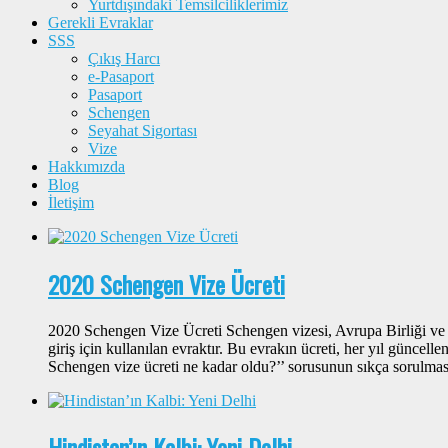
Yurtdışındaki Temsilciliklerimiz
Gerekli Evraklar
SSS
Çıkış Harcı
e-Pasaport
Pasaport
Schengen
Seyahat Sigortası
Vize
Hakkımızda
Blog
İletişim
2020 Schengen Vize Ücreti
2020 Schengen Vize Ücreti Schengen vizesi, Avrupa Birliği ve 
giriş için kullanılan evraktır. Bu evrakın ücreti, her yıl güncel
Schengen vize ücreti ne kadar oldu?’’ sorusunun sıkça sorulma
Hindistan’ın Kalbi: Yeni Delhi