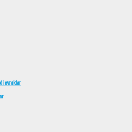
kli evraklar
ar