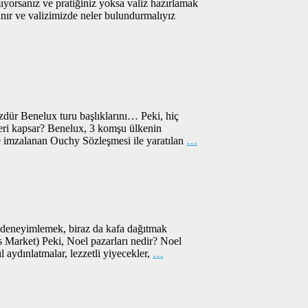
ıyorsanız ve pratiğiniz yoksa valiz hazırlamak
rlanır ve valizimizde neler bulundurmalıyız
zdür Benelux turu başlıklarını… Peki, hiç
leri kapsar? Benelux, 3 komşu ülkenin
imzalanan Ouchy Sözleşmesi ile yaratılan
…
r deneyimlemek, biraz da kafa dağıtmak
as Market) Peki, Noel pazarları nedir? Noel
l aydınlatmalar, lezzetli yiyecekler,
…