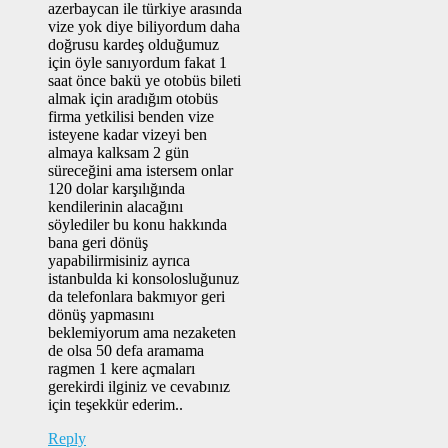
azerbaycan ile türkiye arasında
vize yok diye biliyordum daha
doğrusu kardeş olduğumuz
için öyle sanıyordum fakat 1
saat önce bakü ye otobüs bileti
almak için aradığım otobüs
firma yetkilisi benden vize
isteyene kadar vizeyi ben
almaya kalksam 2 gün
süreceğini ama istersem onlar
120 dolar karşılığında
kendilerinin alacağını
söylediler bu konu hakkında
bana geri dönüş
yapabilirmisiniz ayrıca
istanbulda ki konsolosluğunuz
da telefonlara bakmıyor geri
dönüş yapmasını
beklemiyorum ama nezaketen
de olsa 50 defa aramama
ragmen 1 kere açmaları
gerekirdi ilginiz ve cevabınız
için teşekkür ederim..
Reply