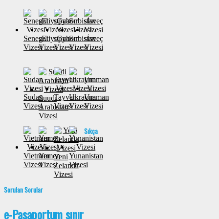
Senegal
sEtiyopya
sGabon
Sırbistan
sİsveç
Vizesi
Vizesi
Vizesi
Vizesi
Vizesi
Sudan
Tayvan
Ukrayna
Umman
Suudi
Vizesi
Vizesi
Vizesi
Vizesi
Arabistan
Vizesi
Sıkça
Vietnam
Yemen
Yunanistan
Yeni
Vizesi
Vizesi
Vizesi
Zelanda
Vizesi
Sorulan Sorular
e-Pasaportum sınır