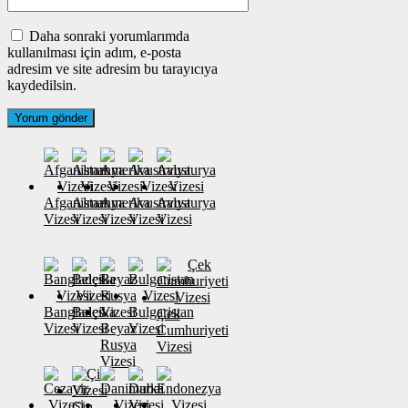
Daha sonraki yorumlarımda
kullanılması için adım, e-posta
adresim ve site adresim bu tarayıcıya
kaydedilsin.
Afganistan
Almanya
Amerika
Avustralya
Avusturya
Vizesi
Vizesi
Vizesi
Vizesi
Vizesi
Banglades
Belçika
Bulgaristan
Çek
Vizesi
Vizesi
Beyaz
Vizesi
Cumhuriyeti
Rusya
Vizesi
Vizesi
Çin