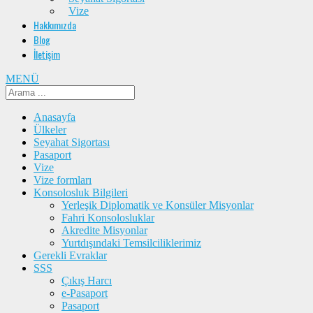
Vize
Hakkımızda
Blog
İletişim
MENÜ
Anasayfa
Ülkeler
Seyahat Sigortası
Pasaport
Vize
Vize formları
Konsolosluk Bilgileri
Yerleşik Diplomatik ve Konsüler Misyonlar
Fahri Konsolosluklar
Akredite Misyonlar
Yurtdışındaki Temsilciliklerimiz
Gerekli Evraklar
SSS
Çıkış Harcı
e-Pasaport
Pasaport