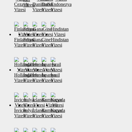
Cezayir
Danimarka
Dubai
Endonezya
Vizesi
Vizesi
Vizesi
Vizesi
Vizesi
Finlandiya
Fransa
Gana
Gine
Hindistan
Vizesi
Vizesi
Vizesi
Vizesi
Vizesi
Hollanda
İngiltere
İrlanda
İspanya
İsrail
Vizesi
Vizesi
Vizesi
Vizesi
Vizesi
İsviçre
İtalya
İzlanda
Kamboçya
Kanada
Vizesi
Vizesi
Vizesi
Vizesi
Vizesi