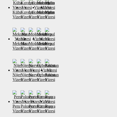
Küba
Kuveyt
Lüksemburg
Macaristan
Malta
Vizesi
Vizesi
Vizesi
Vizesi
Vizesi
Meksika
Mısır
Moğolistan
Moldova
Nepal
Vizesi
Vizesi
Vizesi
Vizesi
Vizesi
Nijer
Nijerya
Norveç
Özbekistan
Pakistan
Vizesi
Vizesi
Vizesi
Vizesi
Vizesi
Peru
Polonya
Portekiz
Romanya
Rusya
Vizesi
Vizesi
Vizesi
Vizesi
Vizesi