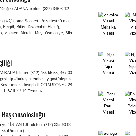
Yüreğir / ADANATelefon: (322) 346-6262
.govÇalışma Saatleri: Pazartesi-Cuma:
ingöl, Bitlis, Diyarbakır, Elazığ,
Meksika
Mıs
s, Malatya, Mardin, Muş, Osmaniye, Siirt,
Vizesi
Viz
iliği
Nijer
Nije
 / ANKARATelefon: (312) 455 55 55, 467 00
Vizesi
Viz
ovhttp://turkey.usembassy.govÇalışma
arı Bay Francis Joseph RICCIARDONE / 28
ss L.BAILY / 19 Temmuz
…
Peru
Polo
l Başkonsolosluğu
Vizesi
Viz
stinye / İSTANBULTelefon: (212) 335 90 00
 55 (Protokol)