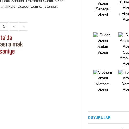
lışma Saatleri: Pazartesi-Cuma: 08.00-
Çanakkale, Düzce, Edirne, İstanbul,
Senegal
sEtiy
Vizesi
Viz
5
>
»
Sudan
Vizesi
Suu
Arabi
Viz
Vietnam
Yem
Vizesi
Viz
DUYURULAR