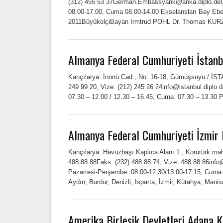
(312) 455 53 37German.Embassyank@anka.diplo.deÇa
08.00-17.00, Cuma 08.00-14.00 Ekselansları Bay Eb
2011BüyükelçiBayan Irmtrud POHL Dr. Thomas KURZ
Almanya Federal Cumhuriyeti İstan
Kançılarya: İnönü Cad., No: 16-18, Gümüşsuyu / İST
249 99 20, Vize: (212) 245 26 24info@istanbul.diplo.
07.30 – 12.00 / 12.30 – 16.45, Cuma: 07.30 – 13.30 
Almanya Federal Cumhuriyeti İzmir
Kançılarya: Havuzbaşı Kaplıca Alanı 1., Korutürk mah
488 88 88Faks: (232) 488 88 74, Vize: 488 88 86info
Pazartesi-Perşembe: 08.00-12.30/13.00-17.15, Cuma:
Aydın, Burdur, Denizli, Isparta, İzmir, Kütahya, Man
Amerika Birleşik Devletleri Adana 