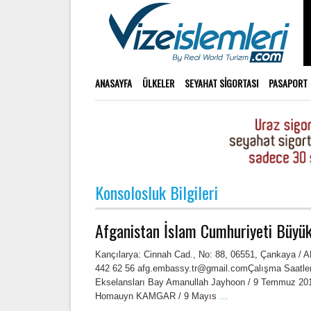
ANASAYFA
ÜLKELER
SEYAHAT SIGORTASI
PASAPORT
Konsolosluk Bilgileri
Afganistan İslam Cumhuriyeti Büyüke
Kançılarya: Cinnah Cad., No: 88, 06551, Çankaya / 
442 62 56 afg.embassy.tr@gmail.comÇalışma Saatleri
Ekselansları Bay Amanullah Jayhoon / 9 Temmuz 
Homauyn KAMGAR / 9 Mayıs
…