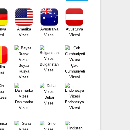
nya
Amerika
Avustralya
Avusturya
esi
Vizesi
Vizesi
Vizesi
Bulgaristan
Beyaz
Çek
ika
Vizesi
Rusya
Cumhuriyeti
esi
Vizesi
Vizesi
izesi
Dubai
Danimarka
Endonezya
Vizesi
Vizesi
Vizesi