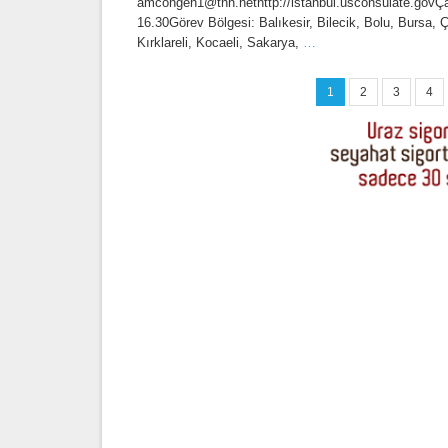
amcongen1@tnn.nethttp://istanbul.usconsulate.govÇa
16.30Görev Bölgesi: Balıkesir, Bilecik, Bolu, Bursa, 
Kırklareli, Kocaeli, Sakarya,
…
1
2
3
4