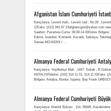
Afganistan İslam Cumhuriyeti İstan
Kançılarya: Levent mah., Levent cad., No:28 , Leven
22Faks: (212) 343 87 23afghancgist@yahoo.com www
Saatleri: Pazartesi-Cuma: 09.00-14.00Görev Bölgesi: 
Edirne, İstanbul, Kırklareli, Kocaeli, Sakarya, Teki
Sarwar MOJADIDI /
…
Almanya Federal Cumhuriyeti Antal
Kançılarya: Yeşilbahçe Mah. ,1447. Sokak., B.Gürkanl
ANTALYATelefon: (242) 314 11 01, 314 11 02Faks: (2
Bölgesi: Antalya, Burdur, Isparta. Bay Frank URBSC
Almanya Federal Cumhuriyeti Büyüke
Kançılarya: Atatürk Bulvarı., 114, 06690 ,Kavaklıde