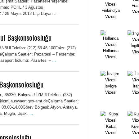
lışma Saatleri: Pazartesi-Perşembe:
Fra
erhard POHL / 3 Ağustos
Finlandiya
Viz
 / 29 Mayıs 2012 Elçi Bayan
…
Vizesi
bul Başkonsolosluğu
İngil
ANBULTelefon: (212) 33 46 100Faks: (212)
Hollanda
Viz
deÇalışma Saatleri: Pazartesi – Perşembe:
Vizesi
Pasaport bölümü: Pazartesi –
…
 Başkonsolosluğu
İsviçre
İta
Vizesi
Viz
., 35330, Balçova / İZMİRTelefon: (232)
@izmi.auswaertiges-amt.deÇalışma Saatleri:
 08.00-14.00Görev Bölgesi: Afyon, Antalya,
isa, Muğla, Uşak.
…
Küba
Kuv
Vizesi
Viz
Konsolosluğu