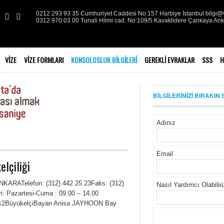
0212 293 93 35 Cumhuriyet Caddesi No:157 Harbiye İstanbul bilgi@v
0312 970 03 00 Tunali Hilmi cad. No:109/5 Kavaklidere Çankaya An
VIZE
VIZE FORMLARI
KONSOLOSLUK BILGILERI
GEREKLI EVRAKLAR
SSS
H
BİLGİLERİNİZİ BIRAKIN 
Adınız
Email
lçiliği
ANKARATelefon: (312) 442 25 23Faks: (312)
Nasıl Yardımcı Olabilir
: Pazartesi-Cuma : 09.00 – 14.00
2012BüyükelçiBayan Anisa JAYHOON Bay