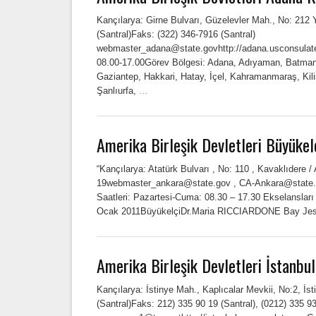
Kançılarya: Girne Bulvarı, Güzelevler Mah., No: 212 
(Santral)Faks: (322) 346-7916 (Santral)
webmaster_adana@state.govhttp://adana.usconsulate
08.00-17.00Görev Bölgesi: Adana, Adıyaman, Batman, B
Gaziantep, Hakkari, Hatay, İçel, Kahramanmaraş, Kili
Şanlıurfa,
…
Amerika Birleşik Devletleri Büyükelç
“Kançılarya: Atatürk Bulvarı , No: 110 , Kavaklıdere
19webmaster_ankara@state.gov , CA-Ankara@state.g
Saatleri: Pazartesi-Cuma: 08.30 – 17.30 Ekselansl
Ocak 2011BüyükelçiDr.Maria RICCIARDONE Bay Je
Amerika Birleşik Devletleri İstanbu
Kançılarya: İstinye Mah., Kaplıcalar Mevkii, No:2, İ
(Santral)Faks: 212) 335 90 19 (Santral), (0212) 335 93