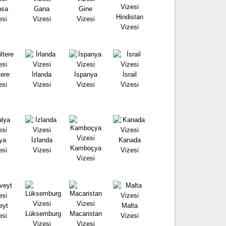
nsa
Gana
Gine
Hindistan
esi
Vizesi
Vizesi
Vizesi
tere
İrlanda
İspanya
İsrail
esi
Vizesi
Vizesi
Vizesi
lya
İzlanda
Kanada
Kamboçya
esi
Vizesi
Vizesi
Vizesi
eyt
Malta
Lüksemburg
Macaristan
esi
Vizesi
Vizesi
Vizesi