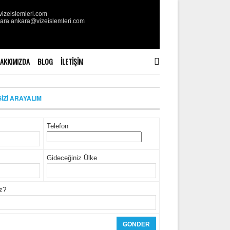
izeislemleri.com
kara ankara@vizeislemleri.com
AKKIMIZDA
BLOG
İLETIŞIM
SİZİ ARAYALIM
Telefon
Gideceğiniz Ülke
iz?