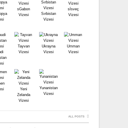
sGabon
sİsveç
opya
Sırbistan
Vizesi
Vizesi
esi
Vizesi
Tayvan
Ukrayna
Umman
di
Vizesi
Vizesi
Vizesi
stan
esi
en
Yunanistan
esi
Yeni
Vizesi
Zelanda
Vizesi
ALL POSTS