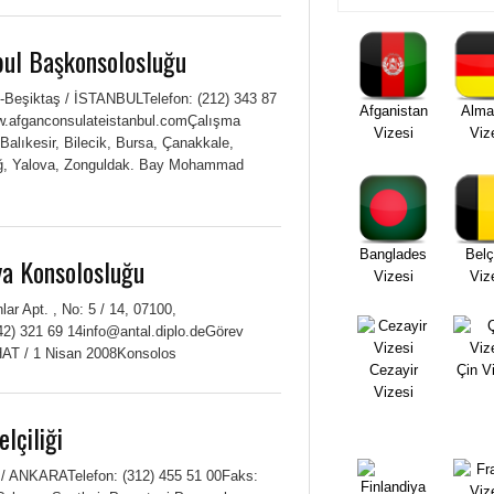
bul Başkonsolosluğu
t-Beşiktaş / İSTANBULTelefon: (212) 343 87
Afganistan
Alma
.afganconsulateistanbul.comÇalışma
Vizesi
Viz
Balıkesir, Bilecik, Bursa, Çanakkale,
rdağ, Yalova, Zonguldak. Bay Mohammad
Banglades
Belç
ya Konsolosluğu
Vizesi
Viz
ar Apt. , No: 5 / 14, 07100,
42) 321 69 14info@antal.diplo.deGörev
HAT / 1 Nisan 2008Konsolos
Cezayir
Çin V
Vizesi
lçiliği
re / ANKARATelefon: (312) 455 51 00Faks: