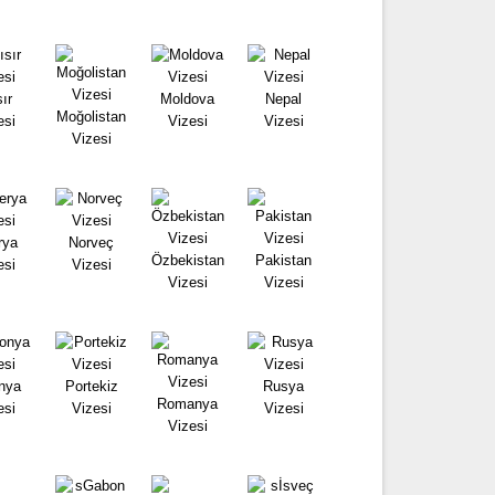
ır
Moldova
Nepal
Moğolistan
esi
Vizesi
Vizesi
Vizesi
rya
Norveç
Özbekistan
Pakistan
esi
Vizesi
Vizesi
Vizesi
nya
Portekiz
Rusya
Romanya
esi
Vizesi
Vizesi
Vizesi