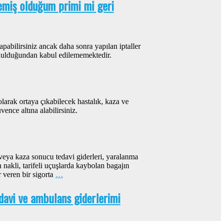
miş olduğum primi mi geri
yapabilirsiniz ancak daha sonra yapılan iptaller
onulduğundan kabul edilememektedir.
 olarak ortaya çıkabilecek hastalık, kaza ve
vence altına alabilirsiniz.
k veya kaza sonucu tedavi giderleri, yaralanma
n nakli, tarifeli uçuşlarda kaybolan bagajın
r veren bir sigorta
…
edavi ve ambulans giderlerimi