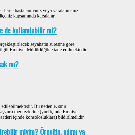
lar hariç hastalanmanız veya yaralanmanız
içeniz kapsamında karşılanır.
e de kullanılabilir mi?
erçekleştirilecek seyahatin süresine göre
 ilgili Emniyet Müdürlüğüne iade edilmektedir.
acak mı?
t edilebilmektedir. Bu nedenle, sınır
başvuru merkezlerine (yurt içinde Emniyet
tleri içinde konsolosluklara) bildirilmelidir.
tirebilir miyim? Örneğin, adımı ya