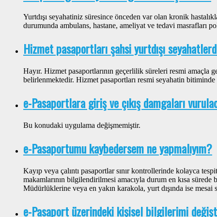
Yurtdışı seyahatiniz süresince önceden var olan kronik hastalık
durumunda ambulans, hastane, ameliyat ve tedavi masrafları pol
Hizmet pasaportları şahsi yurtdışı seyahatlerd
Hayır. Hizmet pasaportlarının geçerlilik süreleri resmi amaçla g
belirlenmektedir. Hizmet pasaportları resmi seyahatin bitiminde
e-Pasaportlara giriş ve çıkış damgaları vurul
Bu konudaki uygulama değişmemiştir.
e-Pasaportumu kaybedersem ne yapmalıyım?
Kayıp veya çalıntı pasaportlar sınır kontrollerinde kolayca tespi
makamlarının bilgilendirilmesi amacıyla durum en kısa sürede 
Müdürlüklerine veya en yakın karakola, yurt dışında ise mesai saa
e-Pasaport üzerindeki kişisel bilgilerimi değiş