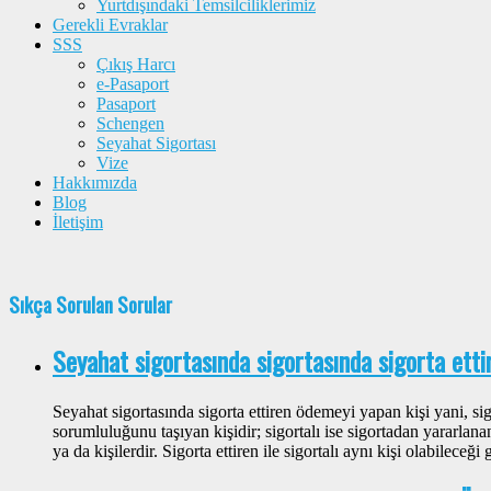
Yurtdışındaki Temsilciliklerimiz
Gerekli Evraklar
SSS
Çıkış Harcı
e-Pasaport
Pasaport
Schengen
Seyahat Sigortası
Vize
Hakkımızda
Blog
İletişim
Sıkça Sorulan Sorular
Seyahat sigortasında sigortasında sigorta ettir
Seyahat sigortasında sigorta ettiren ödemeyi yapan kişi yani, 
sorumluluğunu taşıyan kişidir; sigortalı ise sigortadan yararlana
ya da kişilerdir. Sigorta ettiren ile sigortalı aynı kişi olabileceği 