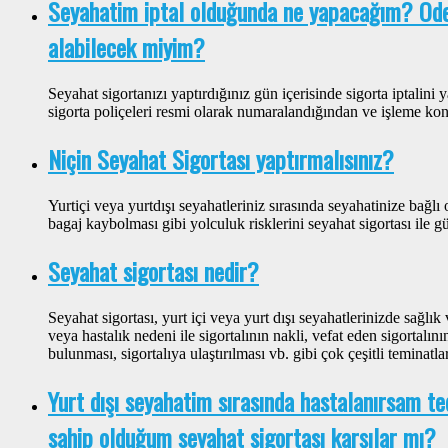
Seyahatim iptal olduğunda ne yapacağım? Öde
alabilecek miyim?
Seyahat sigortanızı yaptırdığınız gün içerisinde sigorta iptalini 
sigorta poliçeleri resmi olarak numaralandığından ve işleme k
Niçin Seyahat Sigortası yaptırmalısınız?
Yurtiçi veya yurtdışı seyahatleriniz sırasında seyahatinize bağlı
bagaj kaybolması gibi yolculuk risklerini seyahat sigortası ile gü
Seyahat sigortası nedir?
Seyahat sigortası, yurt içi veya yurt dışı seyahatlerinizde sağlı
veya hastalık nedeni ile sigortalının nakli, vefat eden sigortalını
bulunması, sigortalıya ulaştırılması vb. gibi çok çeşitli teminatla
Yurt dışı seyahatim sırasında hastalanırsam t
sahip olduğum seyahat sigortası karşılar mı?