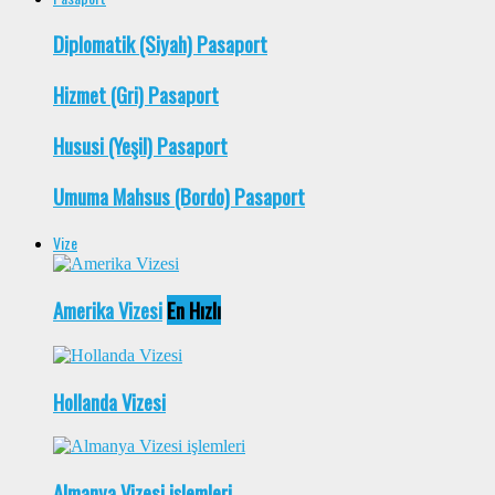
Diplomatik (Siyah) Pasaport
Hizmet (Gri) Pasaport
Hususi (Yeşil) Pasaport
Umuma Mahsus (Bordo) Pasaport
Vize
Amerika Vizesi
En Hızlı
Hollanda Vizesi
Almanya Vizesi işlemleri