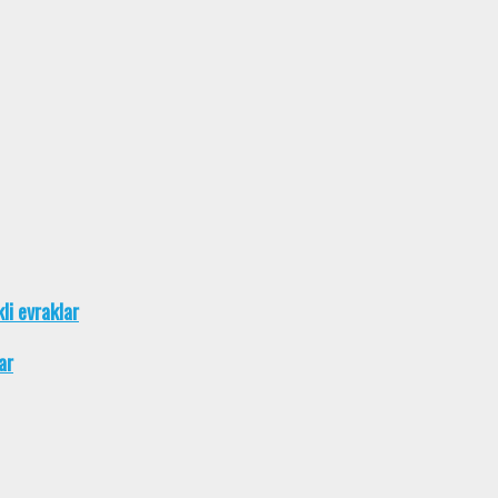
kli evraklar
ar