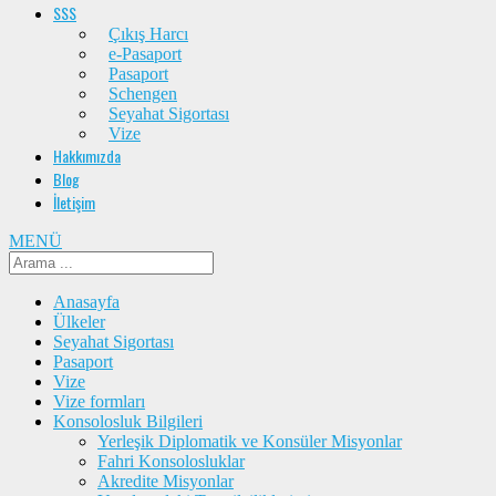
SSS
Çıkış Harcı
e-Pasaport
Pasaport
Schengen
Seyahat Sigortası
Vize
Hakkımızda
Blog
İletişim
MENÜ
Anasayfa
Ülkeler
Seyahat Sigortası
Pasaport
Vize
Vize formları
Konsolosluk Bilgileri
Yerleşik Diplomatik ve Konsüler Misyonlar
Fahri Konsolosluklar
Akredite Misyonlar