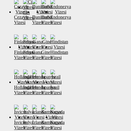
Çin
Cezayir
Danimarka
Dubai
Endonezya
Vizesi
Vizesi
Vizesi
Vizesi
Vizesi
Finlandiya
Fransa
Gana
Gine
Hindistan
Vizesi
Vizesi
Vizesi
Vizesi
Vizesi
Hollanda
İngiltere
İrlanda
İspanya
İsrail
Vizesi
Vizesi
Vizesi
Vizesi
Vizesi
İsviçre
İtalya
İzlanda
Kamboçya
Kanada
Vizesi
Vizesi
Vizesi
Vizesi
Vizesi