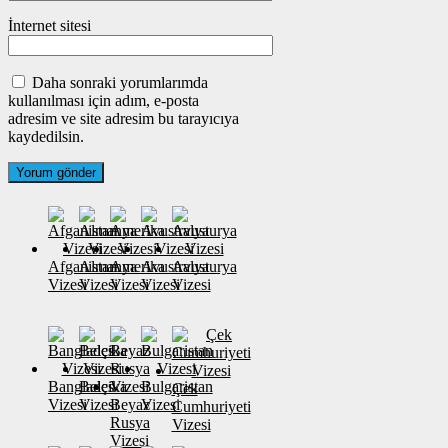
İnternet sitesi
Daha sonraki yorumlarımda
kullanılması için adım, e-posta
adresim ve site adresim bu tarayıcıya
kaydedilsin.
Afganistan
Almanya
Amerika
Avustralya
Avusturya
Vizesi
Vizesi
Vizesi
Vizesi
Vizesi
Banglades
Belçika
Bulgaristan
Çek
Vizesi
Vizesi
Beyaz
Vizesi
Cumhuriyeti
Rusya
Vizesi
Vizesi