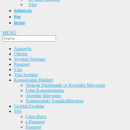
Vize
Hakkımızda
Blog
İletişim
MENÜ
Anasayfa
Ülkeler
Seyahat Sigortası
Pasaport
Vize
Vize formları
Konsolosluk Bilgileri
Yerleşik Diplomatik ve Konsüler Misyonlar
Fahri Konsolosluklar
Akredite Misyonlar
Yurtdışındaki Temsilciliklerimiz
Gerekli Evraklar
SSS
Çıkış Harcı
e-Pasaport
Pasaport