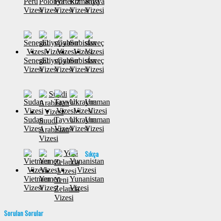
Peru
Polonya
Portekiz
Romanya
Rusya
Vizesi
Vizesi
Vizesi
Vizesi
Vizesi
Senegal
sEtiyopya
sGabon
Sırbistan
sİsveç
Vizesi
Vizesi
Vizesi
Vizesi
Vizesi
Sudan
Tayvan
Ukrayna
Umman
Suudi
Vizesi
Vizesi
Vizesi
Vizesi
Arabistan
Vizesi
Sıkça
Vietnam
Yemen
Yunanistan
Yeni
Vizesi
Vizesi
Vizesi
Zelanda
Vizesi
Sorulan Sorular