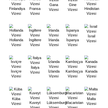
Gana
Gine
Finlandiya
Fransa
Hindistan
Vizesi
Vizesi
Vizesi
Vizesi
Vizesi
İsrail
Hollanda
İngiltere
İrlanda
İspanya
Vizesi
Vizesi
Vizesi
Vizesi
Vizesi
İtalya
İsviçre
İzlanda
Kamboçya
Kanada
Vizesi
Vizesi
Vizesi
Vizesi
Vizesi
Küba
Malta
Kuveyt
Lüksemburg
Macaristan
Vizesi
Vizesi
Vizesi
Vizesi
Vizesi