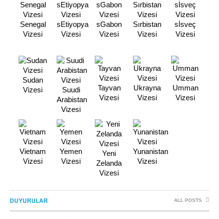
Senegal
sEtiyopya
sGabon
Sırbistan
sİsveç
Vizesi
Vizesi
Vizesi
Vizesi
Vizesi
Sudan
Tayvan
Ukrayna
Umman
Vizesi
Suudi
Vizesi
Vizesi
Vizesi
Arabistan
Vizesi
Vietnam
Yemen
Yunanistan
Yeni
Vizesi
Vizesi
Vizesi
Zelanda
Vizesi
DUYURULAR
ALL POSTS