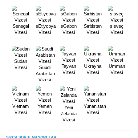
Senegal
sEtiyopya
sGabon
Sırbistan
sİsveç
Vizesi
Vizesi
Vizesi
Vizesi
Vizesi
Sudan
Tayvan
Ukrayna
Umman
Vizesi
Suudi
Vizesi
Vizesi
Vizesi
Arabistan
Vizesi
Vietnam
Yemen
Yunanistan
Yeni
Vizesi
Vizesi
Vizesi
Zelanda
Vizesi
SIKÇA SORULAN SORULAR