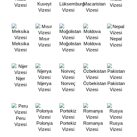
Kuveyt
Lüksemburg
Macaristan
Vizesi
Vizesi
Vizesi
Vizesi
Vizesi
Mısır
Nepal
Meksika
Moğolistan
Moldova
Vizesi
Vizesi
Vizesi
Vizesi
Vizesi
Nijer
Nijerya
Norveç
Özbekistan
Pakistan
Vizesi
Vizesi
Vizesi
Vizesi
Vizesi
Peru
Polonya
Portekiz
Romanya
Rusya
Vizesi
Vizesi
Vizesi
Vizesi
Vizesi