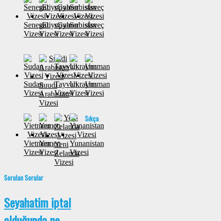
Senegal
sEtiyopya
sGabon
Sırbistan
sİsveç
Vizesi
Vizesi
Vizesi
Vizesi
Vizesi
Sudan
Tayvan
Ukrayna
Umman
Suudi
Vizesi
Vizesi
Vizesi
Vizesi
Arabistan
Vizesi
Sıkça
Vietnam
Yemen
Yunanistan
Yeni
Vizesi
Vizesi
Vizesi
Zelanda
Vizesi
Sorulan Sorular
Seyahatim iptal
olduğunda ne