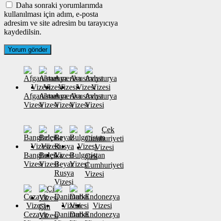
Daha sonraki yorumlarımda
kullanılması için adım, e-posta
adresim ve site adresim bu tarayıcıya
kaydedilsin.
Afganistan
Almanya
Amerika
Avustralya
Avusturya
Vizesi
Vizesi
Vizesi
Vizesi
Vizesi
Banglades
Belçika
Bulgaristan
Çek
Vizesi
Vizesi
Beyaz
Vizesi
Cumhuriyeti
Rusya
Vizesi
Vizesi
Çin
Cezayir
Danimarka
Dubai
Endonezya
Vizesi