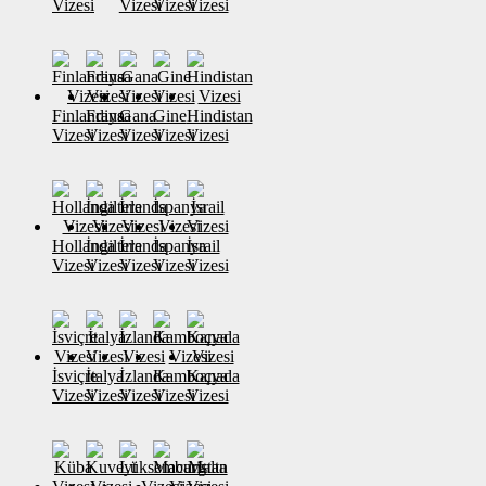
Vizesi
Vizesi
Vizesi
Vizesi
Finlandiya
Fransa
Gana
Gine
Hindistan
Vizesi
Vizesi
Vizesi
Vizesi
Vizesi
Hollanda
İngiltere
İrlanda
İspanya
İsrail
Vizesi
Vizesi
Vizesi
Vizesi
Vizesi
İsviçre
İtalya
İzlanda
Kamboçya
Kanada
Vizesi
Vizesi
Vizesi
Vizesi
Vizesi