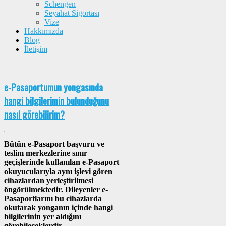
Schengen
Seyahat Sigortası
Vize
Hakkımızda
Blog
İletişim
e-Pasaportumun yongasında
hangi bilgilerimin bulunduğunu
nasıl görebilirim?
Bütün e-Pasaport başvuru ve
teslim merkezlerine sınır
geçişlerinde kullanılan e-Pasaport
okuyucularıyla aynı işlevi gören
cihazlardan yerleştirilmesi
öngörülmektedir. Dileyenler e-
Pasaportlarını bu cihazlarda
okutarak yonganın içinde hangi
bilgilerinin yer aldığını
görebileceklerdir.