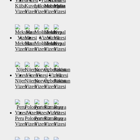
Küba
Kuveyt
Lüksemburg
Macaristan
Malta
Vizesi
Vizesi
Vizesi
Vizesi
Vizesi
Meksika
Mısır
Moğolistan
Moldova
Nepal
Vizesi
Vizesi
Vizesi
Vizesi
Vizesi
Nijer
Nijerya
Norveç
Özbekistan
Pakistan
Vizesi
Vizesi
Vizesi
Vizesi
Vizesi
Peru
Polonya
Portekiz
Romanya
Rusya
Vizesi
Vizesi
Vizesi
Vizesi
Vizesi