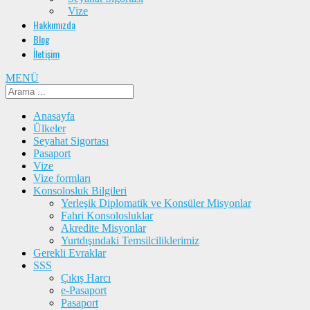
Vize
Hakkımızda
Blog
İletişim
MENÜ
Anasayfa
Ülkeler
Seyahat Sigortası
Pasaport
Vize
Vize formları
Konsolosluk Bilgileri
Yerleşik Diplomatik ve Konsüler Misyonlar
Fahri Konsolosluklar
Akredite Misyonlar
Yurtdışındaki Temsilciliklerimiz
Gerekli Evraklar
SSS
Çıkış Harcı
e-Pasaport
Pasaport