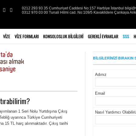
0212 293 93 35 Cumhuriyet Caddesi No:157 Harbiye İstanbul bilgi@v
0312 970 03 00 Tunali Hilmi cad. No:109/5 Kavaklidere Çankaya An
VIZE
VIZE FORMLARI
KONSOLOSLUK BILGILERI
GEREKLI EVRAKLAR
SSS
H
BİLGİLERİNİZİ BIRAKIN 
Adınız
Email
tırabilirim?
ayımlanan 1 Seri Nolu Yurtdışına Çıkış
Nasıl Yardımcı Olabilir
bliğ uyarınca Türkiye Cumhuriyeti
na 15 TL harç alınmaktadır. Çıkış tarihi