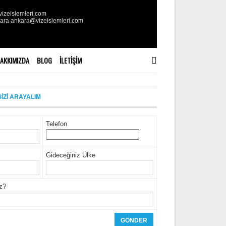
izeislemleri.com
kara ankara@vizeislemleri.com
AKKIMIZDA
BLOG
İLETIŞIM
SİZİ ARAYALIM
Telefon
Gideceğiniz Ülke
iz?