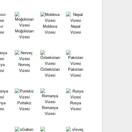
ır
Moldova
Nepal
Moğolistan
esi
Vizesi
Vizesi
Vizesi
rya
Norveç
Özbekistan
Pakistan
esi
Vizesi
Vizesi
Vizesi
nya
Portekiz
Rusya
Romanya
esi
Vizesi
Vizesi
Vizesi