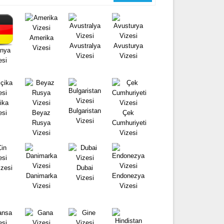
Amerika
Avustralya
Avusturya
Vizesi
nya
Vizesi
Vizesi
esi
ika
Bulgaristan
esi
Beyaz
Çek
Vizesi
Rusya
Cumhuriyeti
Vizesi
Vizesi
izesi
Dubai
Danimarka
Endonezya
Vizesi
Vizesi
Vizesi