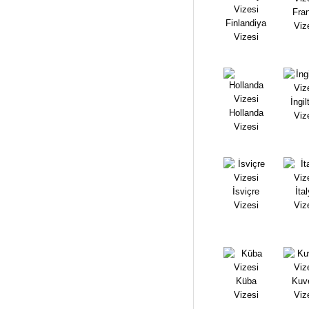
Fra
Finlandiya
Viz
Vizesi
İngil
Hollanda
Viz
Vizesi
İsviçre
İta
Vizesi
Viz
Küba
Kuv
Vizesi
Viz