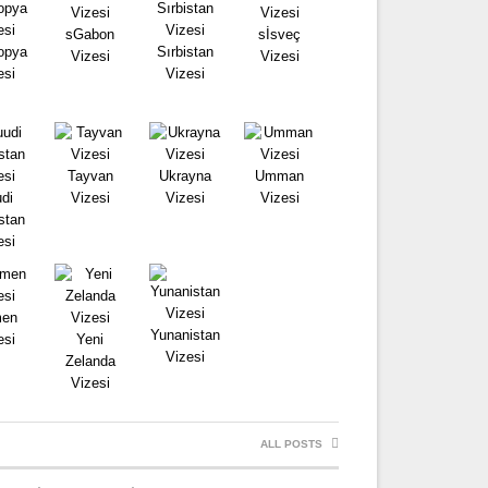
sGabon
sİsveç
opya
Sırbistan
Vizesi
Vizesi
esi
Vizesi
Tayvan
Ukrayna
Umman
di
Vizesi
Vizesi
Vizesi
stan
esi
en
Yunanistan
esi
Yeni
Vizesi
Zelanda
Vizesi
ALL POSTS