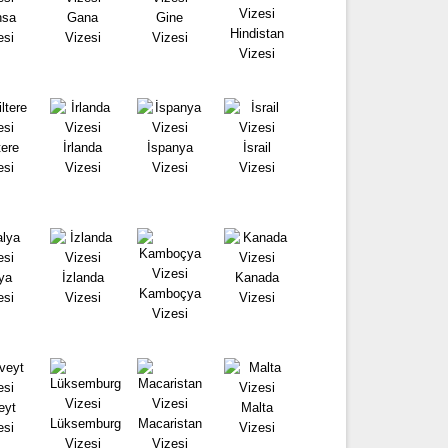
nsa
Gana
Gine
Hindistan
esi
Vizesi
Vizesi
Vizesi
tere
İrlanda
İspanya
İsrail
esi
Vizesi
Vizesi
Vizesi
lya
İzlanda
Kanada
Kamboçya
esi
Vizesi
Vizesi
Vizesi
eyt
Malta
Lüksemburg
Macaristan
esi
Vizesi
Vizesi
Vizesi