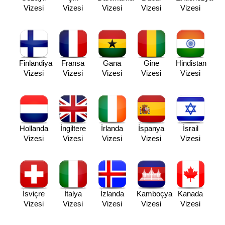
Vizesi
Vizesi
Vizesi
Vizesi
Vizesi
Finlandiya
Fransa
Gana
Gine
Hindistan
Vizesi
Vizesi
Vizesi
Vizesi
Vizesi
Hollanda
İngiltere
İrlanda
İspanya
İsrail
Vizesi
Vizesi
Vizesi
Vizesi
Vizesi
İsviçre
İtalya
İzlanda
Kamboçya
Kanada
Vizesi
Vizesi
Vizesi
Vizesi
Vizesi