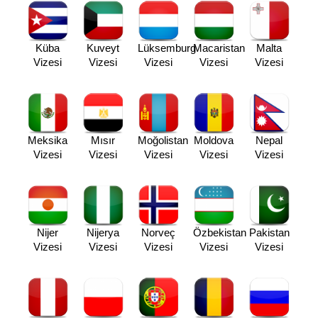
Küba
Kuveyt
Lüksemburg
Macaristan
Malta
Vizesi
Vizesi
Vizesi
Vizesi
Vizesi
Meksika
Mısır
Moğolistan
Moldova
Nepal
Vizesi
Vizesi
Vizesi
Vizesi
Vizesi
Nijer
Nijerya
Norveç
Özbekistan
Pakistan
Vizesi
Vizesi
Vizesi
Vizesi
Vizesi