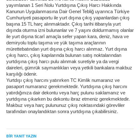
yayımlanan 1 Seri Nolu Yurtdışına Çıkış Harcı Hakkında
Kanunun Uygulanmasına Dair Genel Tebliğ uyarınca Türkiye
Cumhuriyeti pasaportu ile yurt dışına çıkış yapanlardan çıkış
başına 15 TL harç alınmaktadır. Çıkış tarihi itibarıyla yurt
dışında oturma izni bulunanlar ve 7 yaşını doldurmamış olanlar
ile yurt dışına ticarî amaçla sefer yapan kara, deniz, hava ve
demiryolu toplu taşıma ve yük taşıma araçlarının
mürettebatından yurt dışına çıkış harcı alınmaz. Yurt dışına
çıkış harcı, çıkış kapılarında bulunan satış noktalarından
yurtdışına çıkış harcı pulu alınmak suretiyle ya da vergi
daireleri, gümrük saymanlıkları veya yetkili bankalara makbuz
karşılığı ödenir.
Yurtdışı çıkış harcını yatırırken TC Kimlik numaranız ve
pasaport numaranız gerekmektedir. Yurtdışına çıkış harcını
yatırdığınıza dair dekontu veya harç pulunu saklamanız ve
yurtdışına çıkarken bu dekontu ibraz etmeniz gerekmektedir.
Makbuz veya harç pulununuz çıkış noktasındaki görevliler
tarafından onaylandıktan sonra yurtdışına çıkabilirsiniz.
BIR YANIT YAZIN