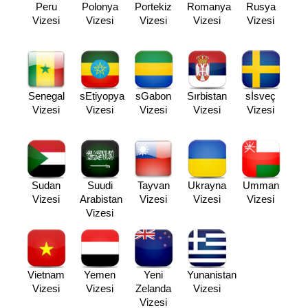
Peru
Polonya
Portekiz
Romanya
Rusya
Vizesi
Vizesi
Vizesi
Vizesi
Vizesi
Senegal
sEtiyopya
sGabon
Sırbistan
sİsveç
Vizesi
Vizesi
Vizesi
Vizesi
Vizesi
Sudan
Suudi
Tayvan
Ukrayna
Umman
Vizesi
Arabistan
Vizesi
Vizesi
Vizesi
Vizesi
Vietnam
Yemen
Yeni
Yunanistan
Vizesi
Vizesi
Zelanda
Vizesi
Vizesi