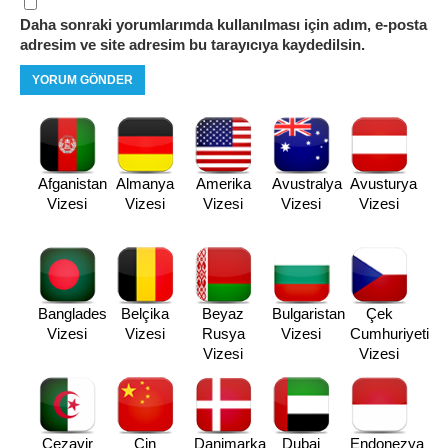
Daha sonraki yorumlarımda kullanılması için adım, e-posta
adresim ve site adresim bu tarayıcıya kaydedilsin.
Afganistan
Almanya
Amerika
Avustralya
Avusturya
Vizesi
Vizesi
Vizesi
Vizesi
Vizesi
Banglades
Belçika
Beyaz
Bulgaristan
Çek
Vizesi
Vizesi
Rusya
Vizesi
Cumhuriyeti
Vizesi
Vizesi
Cezayir
Çin
Danimarka
Dubai
Endonezya