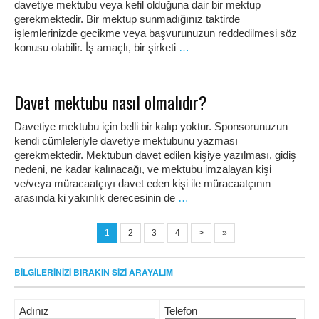
davetiye mektubu veya kefil olduğuna dair bir mektup
gerekmektedir. Bir mektup sunmadığınız taktirde
işlemlerinizde gecikme veya başvurunuzun reddedilmesi söz
konusu olabilir. İş amaçlı, bir şirketi
…
Davet mektubu nasıl olmalıdır?
Davetiye mektubu için belli bir kalıp yoktur. Sponsorunuzun
kendi cümleleriyle davetiye mektubunu yazması
gerekmektedir. Mektubun davet edilen kişiye yazılması, gidiş
nedeni, ne kadar kalınacağı, ve mektubu imzalayan kişi
ve/veya müracaatçıyı davet eden kişi ile müracaatçının
arasında ki yakınlık derecesinin de
…
1
2
3
4
>
»
BİLGİLERİNİZİ BIRAKIN SİZİ ARAYALIM
Adınız
Telefon