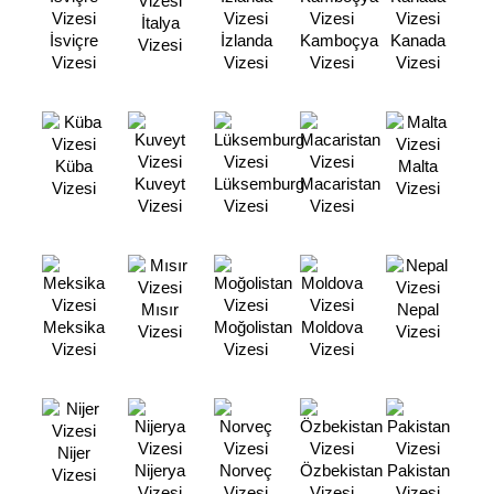
İtalya
İsviçre
İzlanda
Kamboçya
Kanada
Vizesi
Vizesi
Vizesi
Vizesi
Vizesi
Küba
Malta
Kuveyt
Lüksemburg
Macaristan
Vizesi
Vizesi
Vizesi
Vizesi
Vizesi
Mısır
Nepal
Meksika
Moğolistan
Moldova
Vizesi
Vizesi
Vizesi
Vizesi
Vizesi
Nijer
Nijerya
Norveç
Özbekistan
Pakistan
Vizesi
Vizesi
Vizesi
Vizesi
Vizesi