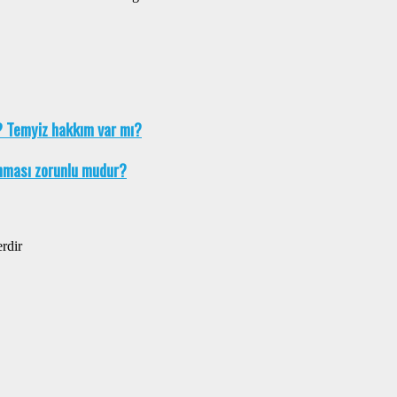
? Temyiz hakkım var mı?
unması zorunlu mudur?
erdir