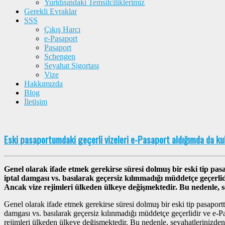
Yurtdışındaki Temsilciliklerimiz
Gerekli Evraklar
SSS
Çıkış Harcı
e-Pasaport
Pasaport
Schengen
Seyahat Sigortası
Vize
Hakkımızda
Blog
İletişim
Eski pasaportumdaki geçerli vizeleri e-Pasaport aldığımda da ku
Genel olarak ifade etmek gerekirse süresi dolmuş bir eski tip pasa
iptal damgası vs. basılarak geçersiz kılınmadığı müddetçe geçerlidi
Ancak vize rejimleri ülkeden ülkeye değişmektedir. Bu nedenle, 
Genel olarak ifade etmek gerekirse süresi dolmuş bir eski tip pasaportta
damgası vs. basılarak geçersiz kılınmadığı müddetçe geçerlidir ve e-Pas
rejimleri ülkeden ülkeye değişmektedir. Bu nedenle, seyahatlerinizden