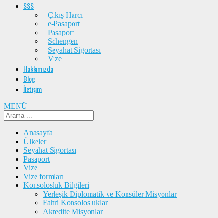
SSS
Çıkış Harcı
e-Pasaport
Pasaport
Schengen
Seyahat Sigortası
Vize
Hakkımızda
Blog
İletişim
MENÜ
Anasayfa
Ülkeler
Seyahat Sigortası
Pasaport
Vize
Vize formları
Konsolosluk Bilgileri
Yerleşik Diplomatik ve Konsüler Misyonlar
Fahri Konsolosluklar
Akredite Misyonlar