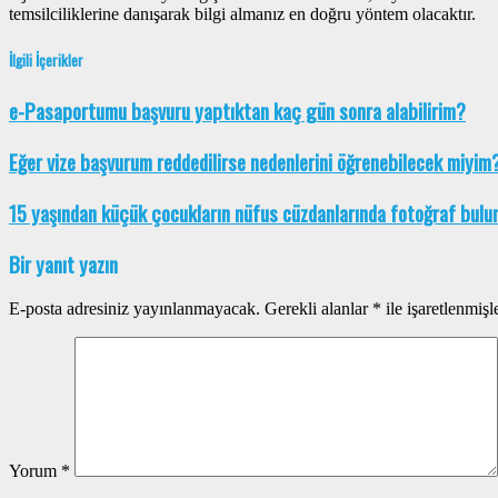
temsilciliklerine danışarak bilgi almanız en doğru yöntem olacaktır.
İlgili İçerikler
e-Pasaportumu başvuru yaptıktan kaç gün sonra alabilirim?
Eğer vize başvurum reddedilirse nedenlerini öğrenebilecek miyim
15 yaşından küçük çocukların nüfus cüzdanlarında fotoğraf bul
Bir yanıt yazın
E-posta adresiniz yayınlanmayacak.
Gerekli alanlar
*
ile işaretlenmişl
Yorum
*