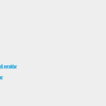
kli evraklar
ar