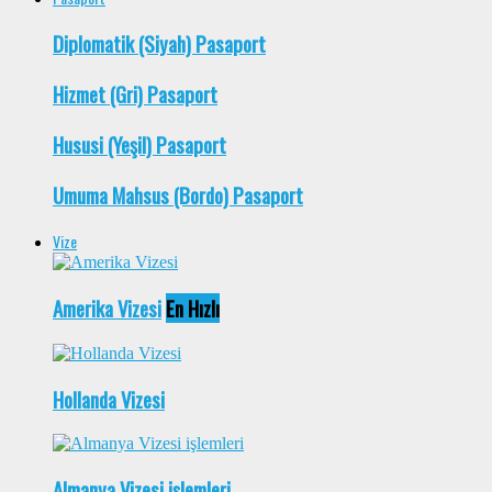
Diplomatik (Siyah) Pasaport
Hizmet (Gri) Pasaport
Hususi (Yeşil) Pasaport
Umuma Mahsus (Bordo) Pasaport
Vize
Amerika Vizesi
En Hızlı
Hollanda Vizesi
Almanya Vizesi işlemleri