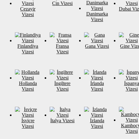
Çin Vizesi
Cezayir
Dubai Viz
Danimarka
Vizesi
Vizesi
Finlandiya
Fransa
Gana Vizesi
Gine Vize
Vizesi
Vizesi
Hollanda
İngiltere
İrlanda
İspany
Vizesi
Vizesi
Vizesi
Vizesi
İsviçre
İtalya Vizesi
İzlanda
Kamboç
Vizesi
Vizesi
Vizesi