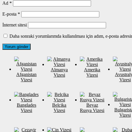
Ad
*
E-posta
*
İnternet sitesi
Daha sonraki yorumlarımda kullanılması için adım, e-posta adresim
Almanya
Amerika
Afganistan
Avustral
Vizesi
Vizesi
Vizesi
Vizesi
Banglades
Belçika
Beyaz
Bulgarist
Vizesi
Vizesi
Rusya Vizesi
Vizesi