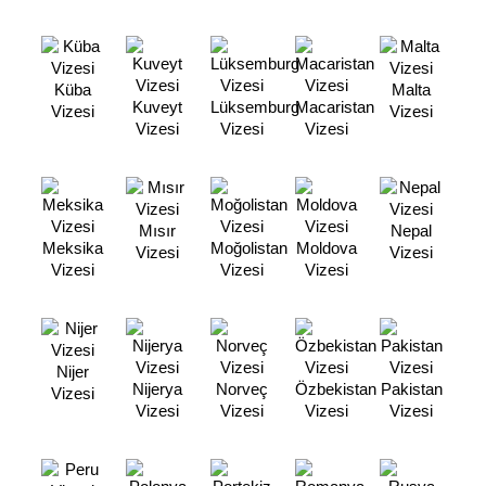
Küba
Malta
Kuveyt
Lüksemburg
Macaristan
Vizesi
Vizesi
Vizesi
Vizesi
Vizesi
Mısır
Nepal
Meksika
Moğolistan
Moldova
Vizesi
Vizesi
Vizesi
Vizesi
Vizesi
Nijer
Nijerya
Norveç
Özbekistan
Pakistan
Vizesi
Vizesi
Vizesi
Vizesi
Vizesi