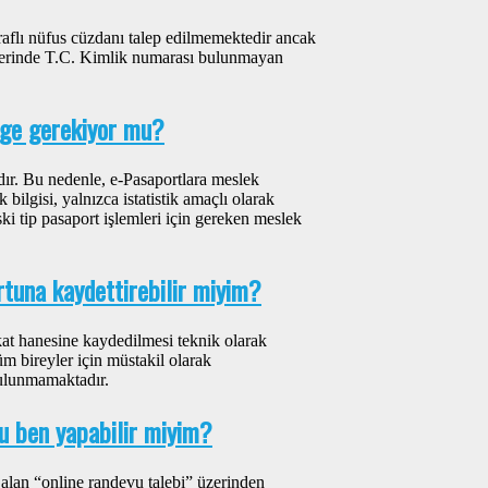
raflı nüfus cüzdanı talep edilmemektedir ancak
zerinde T.C. Kimlik numarası bulunmayan
elge gerekiyor mu?
ır. Bu nedenle, e-Pasaportlara meslek
ilgisi, yalnızca istatistik amaçlı olarak
ki tip pasaport işlemleri için gereken meslek
tuna kaydettirebilir miyim?
kat hanesine kaydedilmesi teknik olarak
m bireyler için müstakil olarak
bulunmamaktadır.
u ben yapabilir miyim?
alan “online randevu talebi” üzerinden