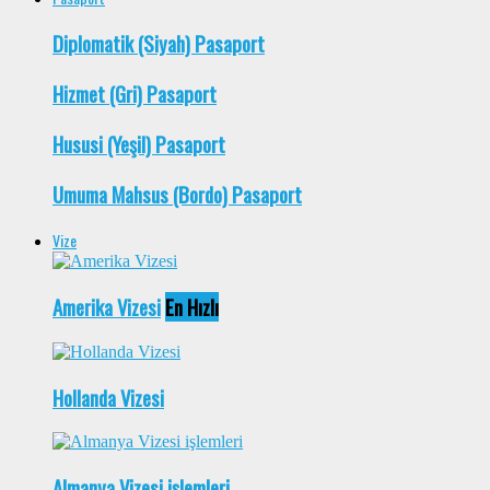
Diplomatik (Siyah) Pasaport
Hizmet (Gri) Pasaport
Hususi (Yeşil) Pasaport
Umuma Mahsus (Bordo) Pasaport
Vize
Amerika Vizesi
En Hızlı
Hollanda Vizesi
Almanya Vizesi işlemleri