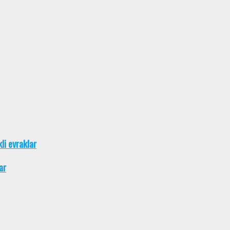
kli evraklar
ar