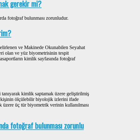
mak gerekir mi?
da fotoğraf bulunması zorunludur.
irim?
n belirlenen ve Makinede Okunabilen Seyahat
eri olan ve yüz biyometrisinin tespit
Pasaportların kimlik sayfasında fotoğraf
ni tanıyarak kimlik saptamak üzere geliştirilmiş
işinin ölçülebilir biyolojik izlerini ifade
 üzere üç tür biyometrik verinin kullanılması
ında fotoğraf bulunması zorunlu