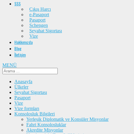
SSS
Çıkış Harcı
e-Pasaport
Pasaport
Schengen
Seyahat Sigortası
Vize
Hakkımızda
Blog
İletişim
MENÜ
Anasayfa
Ülkeler
Seyahat Sigortası
Pasaport
Vize
Vize formları
Konsolosluk Bilgileri
Yerleşik Diplomatik ve Konsüler Misyonlar
Fahri Konsolosluklar
Akredite Misyonlar