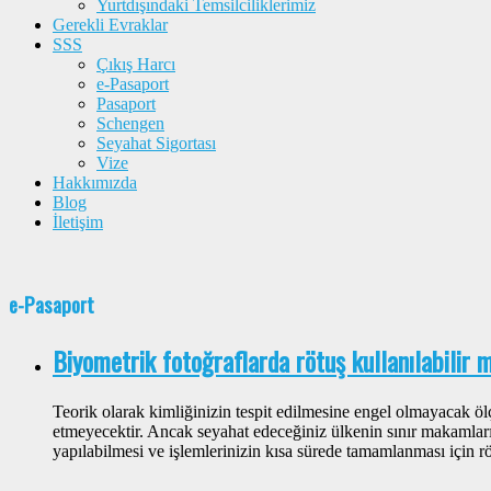
Yurtdışındaki Temsilciliklerimiz
Gerekli Evraklar
SSS
Çıkış Harcı
e-Pasaport
Pasaport
Schengen
Seyahat Sigortası
Vize
Hakkımızda
Blog
İletişim
e-Pasaport
Biyometrik fotoğraflarda rötuş kullanılabilir 
Teorik olarak kimliğinizin tespit edilmesine engel olmayacak ölç
etmeyecektir. Ancak seyahat edeceğiniz ülkenin sınır makamları 
yapılabilmesi ve işlemlerinizin kısa sürede tamamlanması için röt