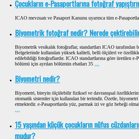
Çocukların e-Pasaportlarına fotoğraf yapıştır
ICAO mevzuatı ve Pasaport Kanunu uyarınca tüm e-Pasaportlar
Biyometrik fotoğraf nedir? Nerede çektirebil
Biyometrik vesikalık fotoğraflar, standartları ICAO tarafında
Belgelerinde kullanılan yüksek kaliteli, belli ölçüleri ve özellikl
edilebildiği fotoğraflardır. ICAO standartlarına göre üretilen e-
bölümü için ayrılan bölümün ebatları 35
…
Biyometri nedir?
Biyometri, bireyin ölçülebilir fiziksel ve davranışsal özellikleri
otomatik sistemler için kullanılan bir terimdir. Özetle, biyometri k
etmektedir. e-Pasaportlarda yüz, parmak izi ve göz bebeği olmak
…
15 yaşından küçük çocukların nüfus cüzdanlar
mudur?