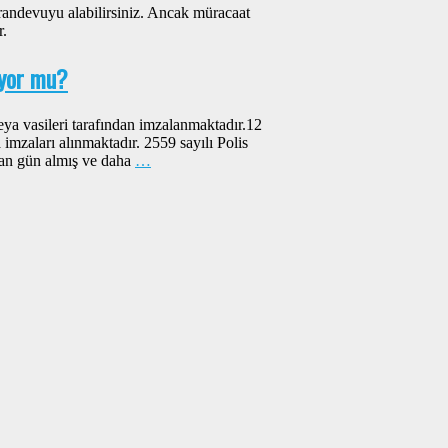
 randevuyu alabilirsiniz. Ancak müracaat
r.
ıyor mu?
eya vasileri tarafından imzalanmaktadır.12
imzaları alınmaktadır. 2559 sayılı Polis
dan gün almış ve daha
…