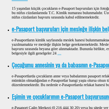
15 yaşından küçük çocukların e-Pasaport başvuruları için fotoğ
bu nüfus cüzdanlarında T.C. Kimlik numarası bulunmalıdır. Ü
nüfus cüzdanları başvuru sırasında kabul edilmemektedir.
e-Pasaport başvuruları için mesleğe ilişkin b
e-Pasaportların kimlik sayfasında meslek hanesi bulunmamaktad
yazılmamakta ve mesleğe ilişkin belge gerekmemektedir. Meslek b
başvuru sırasında beyana göre alınmaktadır. Bununla birlikte, es
belgesiyle ilgili genelgeler 24
…
Çocuğumu annesinin ya da babasının e-Pasapor
e-Pasaportlarda çocukların anne veya babalarının pasaport refa
mümkün olmadığından e-Pasaportlar hangi yaşta olursa olsun tü
düzenlenmektedir. Bu nedenle e-Pasaportlarda refakat hanesi 
Eşimin ve çocuklarımın e-Pasaport başvurusun
e-Pasaport Çağrı Merkezi (0 216 444 30 20) veya bu sitede yer 