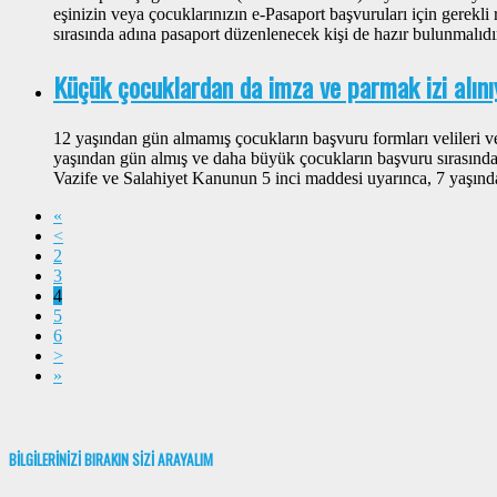
eşinizin veya çocuklarınızın e-Pasaport başvuruları için gerekli
sırasında adına pasaport düzenlenecek kişi de hazır bulunmalıdı
Küçük çocuklardan da imza ve parmak izi alın
12 yaşından gün almamış çocukların başvuru formları velileri v
yaşından gün almış ve daha büyük çocukların başvuru sırasında 
Vazife ve Salahiyet Kanunun 5 inci maddesi uyarınca, 7 yaşın
«
<
2
3
4
5
6
>
»
BİLGİLERİNİZİ BIRAKIN SİZİ ARAYALIM