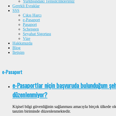
Yurtdışındaki Temsilciliklerimiz
Gerekli Evraklar
SSS
Çıkış Harcı
e-Pasaport
Pasaport
Schengen
Seyahat Sigortası
Vize
Hakkımızda
Blog
İletişim
e-Pasaport
e-Pasaportlar niçin başvuruda bulunduğum şeh
düzenlenmiyor?
Kişisel bilgi güvenliğinin sağlanması amacıyla birçok ülkede o
tanzim biriminde düzenlenmektedir.