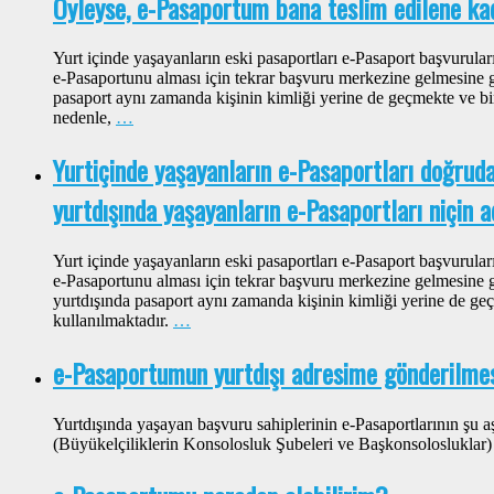
Öyleyse, e-Pasaportum bana teslim edilene k
Yurt içinde yaşayanların eski pasaportları e-Pasaport başvuruları
e-Pasaportunu alması için tekrar başvuru merkezine gelmesine g
pasaport aynı zamanda kişinin kimliği yerine de geçmekte ve bi
nedenle,
…
Yurtiçinde yaşayanların e-Pasaportları doğruda
yurtdışında yaşayanların e-Pasaportları niçin 
Yurt içinde yaşayanların eski pasaportları e-Pasaport başvuruları
e-Pasaportunu alması için tekrar başvuru merkezine gelmesine g
yurtdışında pasaport aynı zamanda kişinin kimliği yerine de ge
kullanılmaktadır.
…
e-Pasaportumun yurtdışı adresime gönderilm
Yurtdışında yaşayan başvuru sahiplerinin e-Pasaportlarının şu
(Büyükelçiliklerin Konsolosluk Şubeleri ve Başkonsolosluklar)