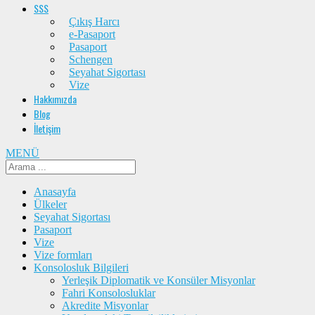
SSS
Çıkış Harcı
e-Pasaport
Pasaport
Schengen
Seyahat Sigortası
Vize
Hakkımızda
Blog
İletişim
MENÜ
Anasayfa
Ülkeler
Seyahat Sigortası
Pasaport
Vize
Vize formları
Konsolosluk Bilgileri
Yerleşik Diplomatik ve Konsüler Misyonlar
Fahri Konsolosluklar
Akredite Misyonlar