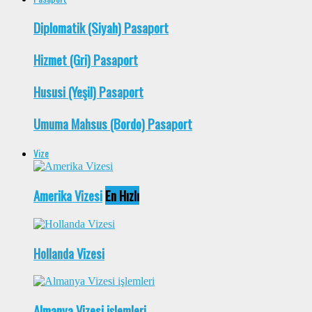
Diplomatik (Siyah) Pasaport
Hizmet (Gri) Pasaport
Hususi (Yeşil) Pasaport
Umuma Mahsus (Bordo) Pasaport
Vize
Amerika Vizesi
En Hızlı
Hollanda Vizesi
Almanya Vizesi işlemleri