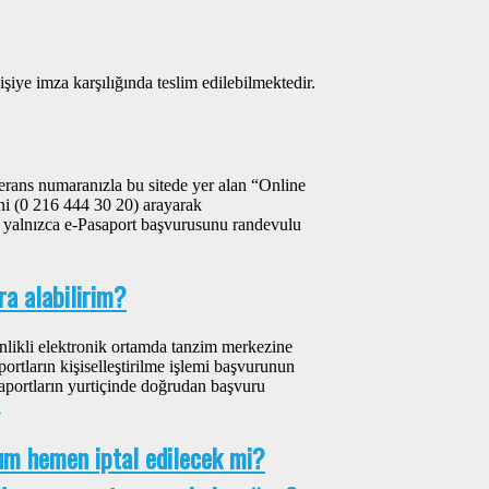
şiye imza karşılığında teslim edilebilmektedir.
ans numaranızla bu sitede yer alan “Online
i (0 216 444 30 20) arayarak
a, yalnızca e-Pasaport başvurusunu randevulu
a alabilirim?
enlikli elektronik ortamda tanzim merkezine
aportların kişiselleştirilme işlemi başvurunun
asaportların yurtiçinde doğrudan başvuru
…
um hemen iptal edilecek mi?