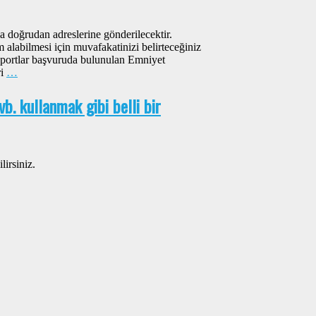
yla doğrudan adreslerine gönderilecektir.
alabilmesi için muvafakatinizi belirteceğiniz
saportlar başvuruda bulunulan Emniyet
ri
…
b. kullanmak gibi belli bir
lirsiniz.