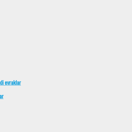
kli evraklar
ar