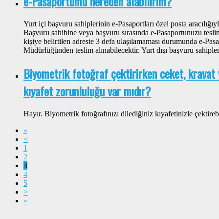
e-Pasaportumu nereden alabilirim?
Yurt içi başvuru sahiplerinin e-Pasaportları özel posta aracılığı
Başvuru sahibine veya başvuru sırasında e-Pasaportunuzu teslim 
kişiye belirtilen adreste 3 defa ulaşılamaması durumunda e-Pa
Müdürlüğünden teslim alınabilecektir. Yurt dışı başvuru sahiple
Biyometrik fotoğraf çektirirken ceket, kravat v
kıyafet zorunluluğu var mıdır?
Hayır. Biyometrik fotoğrafınızı dilediğiniz kıyafetinizle çektirebi
«
<
1
2
3
4
5
>
»