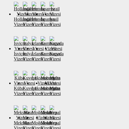
Hollanda
İngiltere
İrlanda
İspanya
İsrail
Vizesi
Vizesi
Vizesi
Vizesi
Vizesi
İsviçre
İtalya
İzlanda
Kamboçya
Kanada
Vizesi
Vizesi
Vizesi
Vizesi
Vizesi
Küba
Kuveyt
Lüksemburg
Macaristan
Malta
Vizesi
Vizesi
Vizesi
Vizesi
Vizesi
Meksika
Mısır
Moğolistan
Moldova
Nepal
Vizesi
Vizesi
Vizesi
Vizesi
Vizesi