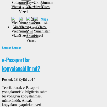
Sudan
Tayvan
Ukrayna
Umman
Suudi
Vizesi
Vizesi
Vizesi
Vizesi
Arabistan
Vizesi
Sıkça
Vietnam
Yemen
Yunanistan
Yeni
Vizesi
Vizesi
Vizesi
Zelanda
Vizesi
Sorulan Sorular
e-Pasaportlar
kopyalanabilir mi?
Posted: 18 Eylül 2014
Teorik olarak e-Pasaport
yongalarındaki bilgilerin sahte
bir yongaya kopyalanması
mümkündür. Ancak
kopyalama yapılırken veri