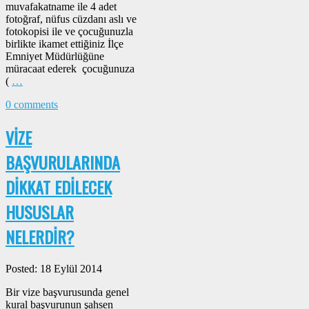
muvafakatname ile 4 adet
fotoğraf, nüfus cüzdanı aslı ve
fotokopisi ile ve çocuğunuzla
birlikte ikamet ettiğiniz İlçe
Emniyet Müdürlüğüne
müracaat ederek çocuğunuza
(
…
0 comments
VİZE
BAŞVURULARINDA
DİKKAT EDİLECEK
HUSUSLAR
NELERDİR?
Posted: 18 Eylül 2014
Bir vize başvurusunda genel
kural başvurunun şahsen