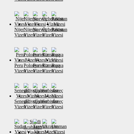
Nijer
Nijerya
Norveç
Özbekistan
Pakistan
Vizesi
Vizesi
Vizesi
Vizesi
Vizesi
Peru
Polonya
Portekiz
Romanya
Rusya
Vizesi
Vizesi
Vizesi
Vizesi
Vizesi
Senegal
sEtiyopya
sGabon
Sırbistan
sİsveç
Vizesi
Vizesi
Vizesi
Vizesi
Vizesi