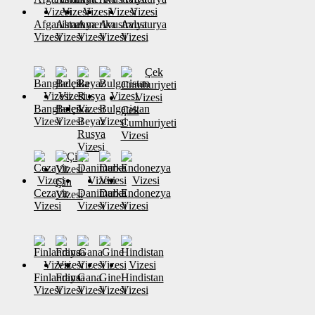
Afganistan
Almanya
Amerika
Avustralya
Avusturya
Vizesi
Vizesi
Vizesi
Vizesi
Vizesi
Banglades
Belçika
Bulgaristan
Çek
Vizesi
Vizesi
Beyaz
Vizesi
Cumhuriyeti
Rusya
Vizesi
Vizesi
Çin
Cezayir
Danimarka
Dubai
Endonezya
Vizesi
Vizesi
Vizesi
Vizesi
Vizesi
Finlandiya
Fransa
Gana
Gine
Hindistan
Vizesi
Vizesi
Vizesi
Vizesi
Vizesi