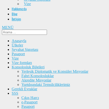
Vize
Hakkımızda
Blog
İletişim
MENÜ
Anasayfa
Ülkeler
Seyahat Sigortası
Pasaport
Vize
Vize formları
Konsolosluk Bilgileri
Yerleşik Diplomatik ve Konsüler Misyonlar
Fahri Konsolosluklar
Akredite Misyonlar
Yurtdışındaki Temsilciliklerimiz
Gerekli Evraklar
SSS
Çıkış Harcı
e-Pasaport
Pasaport