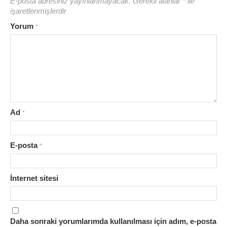
E-posta adresiniz yayınlanmayacak.
Gerekli alanlar
*
ile
işaretlenmişlerdir
Yorum
*
Ad
*
E-posta
*
İnternet sitesi
Daha sonraki yorumlarımda kullanılması için adım, e-posta