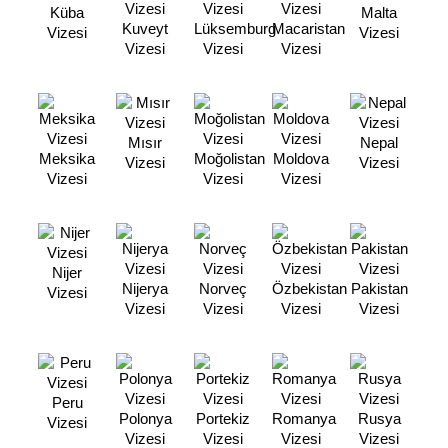
Küba
Malta
Kuveyt
Lüksemburg
Macaristan
Vizesi
Vizesi
Vizesi
Vizesi
Vizesi
Mısır
Nepal
Meksika
Moğolistan
Moldova
Vizesi
Vizesi
Vizesi
Vizesi
Vizesi
Nijer
Nijerya
Norveç
Özbekistan
Pakistan
Vizesi
Vizesi
Vizesi
Vizesi
Vizesi
Peru
Polonya
Portekiz
Romanya
Rusya
Vizesi
Vizesi
Vizesi
Vizesi
Vizesi