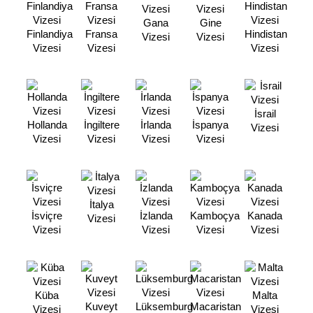
Gana
Gine
Finlandiya
Fransa
Hindistan
Vizesi
Vizesi
Vizesi
Vizesi
Vizesi
İsrail
Hollanda
İngiltere
İrlanda
İspanya
Vizesi
Vizesi
Vizesi
Vizesi
Vizesi
İtalya
İsviçre
İzlanda
Kamboçya
Kanada
Vizesi
Vizesi
Vizesi
Vizesi
Vizesi
Küba
Malta
Kuveyt
Lüksemburg
Macaristan
Vizesi
Vizesi