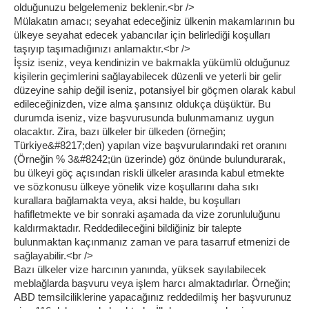
olduğunuzu belgelemeniz beklenir.<br />
Mülakatın amacı; seyahat edeceğiniz ülkenin makamlarının bu
ülkeye seyahat edecek yabancılar için belirlediği koşulları
taşıyıp taşımadığınızı anlamaktır.<br />
İşsiz iseniz, veya kendinizin ve bakmakla yükümlü olduğunuz
kişilerin geçimlerini sağlayabilecek düzenli ve yeterli bir gelir
düzeyine sahip değil iseniz, potansiyel bir göçmen olarak kabul
edileceğinizden, vize alma şansınız oldukça düşüktür. Bu
durumda iseniz, vize başvurusunda bulunmamanız uygun
olacaktır. Zira, bazı ülkeler bir ülkeden (örneğin;
Türkiye&#8217;den) yapılan vize başvurularındaki ret oranını
(Örneğin % 3&#8242;ün üzerinde) göz önünde bulundurarak,
bu ülkeyi göç açısından riskli ülkeler arasında kabul etmekte
ve sözkonusu ülkeye yönelik vize koşullarını daha sıkı
kurallara bağlamakta veya, aksi halde, bu koşulları
hafifletmekte ve bir sonraki aşamada da vize zorunluluğunu
kaldırmaktadır. Reddedileceğini bildiğiniz bir talepte
bulunmaktan kaçınmanız zaman ve para tasarruf etmenizi de
sağlayabilir.<br />
Bazı ülkeler vize harcının yanında, yüksek sayılabilecek
meblağlarda başvuru veya işlem harcı almaktadırlar. Örneğin;
ABD temsilciliklerine yapacağınız reddedilmiş her başvurunuz