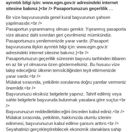
ayrıntılı bilgi için: www.egm.gov.tr adresindeki internet
sitesine bakınız.)<br /> Pasaportunuzun geçerlilik
…
Bir vize başvurusunda genel kural başvurunun şahsen
yapılmasıdır.<br />
Pasaportun yıpranmamış olması gerekir. Yıpranmış pasaporta
vize alsanız dahi sınırdan geri çevrilmeniz mümkündür.
Pasaportunuzu yenilemenizde yarar vardır. (Pasaport
başvurusuna ilişkin ayrıntılı bilgi için: www.egm.gov.tr
adresindeki internet sitesine bakınız.)<br />
Pasaportunuzun geçerlilik süresinin başvuru tarihinden itibaren
en az bir yıl olmasına özen göstermelisiniz. Bu hususu vize
talep edeceğiniz ülkenin temsilciliğinden teyit ettirmenizde
yarar vardır.<br />
Mülakat sırasında, yetkilinin sorularına doğru yanıtlar vermeniz
önemlidir.<br />
Başvurunuzu eksiksiz belgelerle yapınız. Tahrif edilmiş veya
sahte belgelerle başvuruda bulunmak yasalara göre suçtur.<br
/>
Başvurunuzun reddedilebileceğini önceden kabul ediniz.<br />
Mülakat sırasında, yetkilinin, hakkınızda olumlu izlenim
edinmesi, başvurunuzun kabul edilme şansını arttırır.<br />
Seyahatinizi gerçekleştirebilecek ekonomik olanaklara sahip