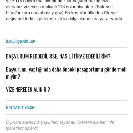
size 116 dolara mal olmaktadır. İlk başvurunuzda vize
alırsanız vizenizin maliyeti 118 dolar olacaktır. (Bakınız:
http://ankara.usembassy.gov) Bu koşullar ülkeden ülkeye
değişmektedir. İlgili temsilcilikten bilgi almanızda yarar vardır.
İLGILI İÇERIKLER
BAŞVURUM REDDEDİLİRSE, NASIL İTİRAZ EDEBİLİRİM?
Başvurumu yaptığımda daha önceki pasaportumu göndermeli
miyim?
VİZE NEREDEN ALINIR ?
BIR YANIT YAZIN
E-posta adresiniz yayınlanmayacak.
Gerekli alanlar
*
ile
işaretlenmişlerdir