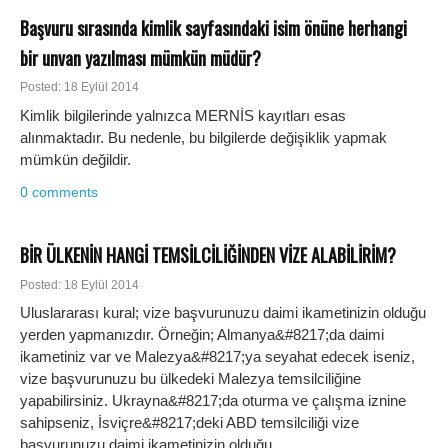
Başvuru sırasında kimlik sayfasındaki isim önüne herhangi
bir unvan yazılması mümkün müdür?
Posted: 18 Eylül 2014
Kimlik bilgilerinde yalnızca MERNİS kayıtları esas
alınmaktadır. Bu nedenle, bu bilgilerde değişiklik yapmak
mümkün değildir.
0 comments
BİR ÜLKENİN HANGİ TEMSİLCİLİĞİNDEN VİZE ALABİLİRİM?
Posted: 18 Eylül 2014
Uluslararası kural; vize başvurunuzu daimi ikametinizin olduğu
yerden yapmanızdır. Örneğin; Almanya&#8217;da daimi
ikametiniz var ve Malezya&#8217;ya seyahat edecek iseniz,
vize başvurunuzu bu ülkedeki Malezya temsilciliğine
yapabilirsiniz. Ukrayna&#8217;da oturma ve çalışma iznine
sahipseniz, İsviçre&#8217;deki ABD temsilciliği vize
başvurunuzu daimi ikametinizin olduğu
…