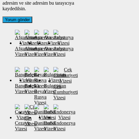
adresim ve site adresim bu tarayıcıya
kaydedilsin.
Afganistan
Almanya
Amerika
Avustralya
Avusturya
Vizesi
Vizesi
Vizesi
Vizesi
Vizesi
Banglades
Belçika
Bulgaristan
Çek
Vizesi
Vizesi
Beyaz
Vizesi
Cumhuriyeti
Rusya
Vizesi
Vizesi
Çin
Cezayir
Danimarka
Dubai
Endonezya
Vizesi
Vizesi
Vizesi
Vizesi
Vizesi