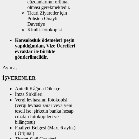
cüzdanlarının orijinal
olması gerekmektedir.
Ticari Ziyaretler için
Polisten Onaylı
Davetiye
Kimlik fotokopisi
Konsolosluk ödemeleri peşin
yapıldığından, Vize Ücretleri
evraklar ile birlikte
gönderilmelidir.
Ayrıca;
İŞVERENLER
Antetli Kâğıda Dilekçe
İmza Sirküleri
Vergi levhasının fotokopisi
(vergi levhası zarar veya yeni
tescil ise; şirketin banka hesap
cüzdan fotokopileri ve
bilânçosu)
Faaliyet Belgesi (Max. 6 aylık)
( Orijinal)
Ticaret Sicil Gazetesi