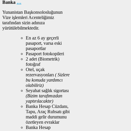
Banka
…
Yunanistan Başkonsolosluğunun
Vize işlemleri Acenteliğimiz
tarafından sizin adınıza
yürütülebilmektedir.
En az 6 ay geçerli
pasaport, varsa eski
pasaportlar
Pasaport fotokopileri
2 adet (Biometrik)
fotoğraf
Otel, uçak
rezervasyonları
( Sizlere
bu konuda yardımcı
olabiliriz)
Seyahat sağlık sigortası
(Bizim tarafımızdan
yaptırılacaktır)
Banka Hesap Cüzdanı,
Tapu, Araç Ruhsatı gibi
maddi gelir durumunu
özetleyen evraklar
Banka Hesap