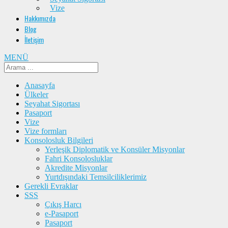
Vize
Hakkımızda
Blog
İletişim
MENÜ
Anasayfa
Ülkeler
Seyahat Sigortası
Pasaport
Vize
Vize formları
Konsolosluk Bilgileri
Yerleşik Diplomatik ve Konsüler Misyonlar
Fahri Konsolosluklar
Akredite Misyonlar
Yurtdışındaki Temsilciliklerimiz
Gerekli Evraklar
SSS
Çıkış Harcı
e-Pasaport
Pasaport