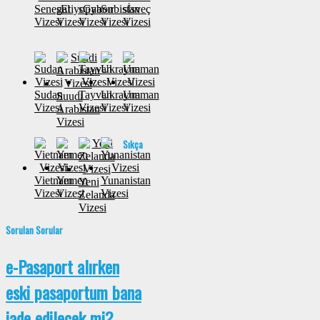
Senegal
sEtiyopya
sGabon
Sırbistan
sİsveç
Vizesi
Vizesi
Vizesi
Vizesi
Vizesi
Sudan
Tayvan
Ukrayna
Umman
Suudi
Vizesi
Vizesi
Vizesi
Vizesi
Arabistan
Vizesi
Sıkça
Vietnam
Yemen
Yunanistan
Yeni
Vizesi
Vizesi
Vizesi
Zelanda
Vizesi
Sorulan Sorular
e-Pasaport alırken
eski pasaportum bana
iade edilecek mi?