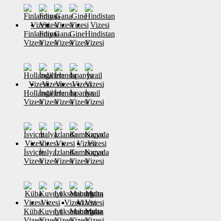
Finlandiya
Fransa
Gana
Gine
Hindistan
Vizesi
Vizesi
Vizesi
Vizesi
Vizesi
Hollanda
İngiltere
İrlanda
İspanya
İsrail
Vizesi
Vizesi
Vizesi
Vizesi
Vizesi
İsviçre
İtalya
İzlanda
Kamboçya
Kanada
Vizesi
Vizesi
Vizesi
Vizesi
Vizesi
Küba
Kuveyt
Lüksemburg
Macaristan
Malta
Vizesi
Vizesi
Vizesi
Vizesi
Vizesi