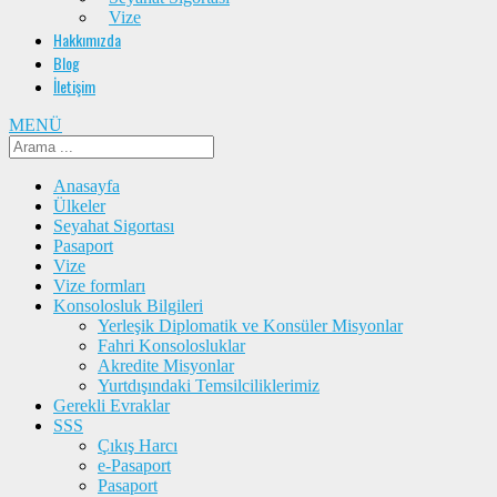
Vize
Hakkımızda
Blog
İletişim
MENÜ
Anasayfa
Ülkeler
Seyahat Sigortası
Pasaport
Vize
Vize formları
Konsolosluk Bilgileri
Yerleşik Diplomatik ve Konsüler Misyonlar
Fahri Konsolosluklar
Akredite Misyonlar
Yurtdışındaki Temsilciliklerimiz
Gerekli Evraklar
SSS
Çıkış Harcı
e-Pasaport
Pasaport