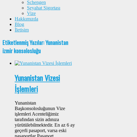
Schengen
Seyahat Sigortası
Vize
Hakkımızda
Blog
İletişim
Etiketlenmiş Yazılar: Yunanistan
izmir konsolosluğu
Yunanistan Vizesi
İşlemleri
Yunanistan
Başkonsolosluğunun Vize
işlemleri Acenteliğimiz
tarafından sizin adınıza
yürütülebilmektedir. En az 6 ay
geçerli pasaport, varsa eski
pasaportlar Pasaport