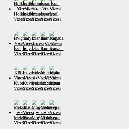
Hollanda
İngiltere
İrlanda
İspanya
İsrail
Vizesi
Vizesi
Vizesi
Vizesi
Vizesi
İsviçre
İtalya
İzlanda
Kamboçya
Kanada
Vizesi
Vizesi
Vizesi
Vizesi
Vizesi
Küba
Kuveyt
Lüksemburg
Macaristan
Malta
Vizesi
Vizesi
Vizesi
Vizesi
Vizesi
Meksika
Mısır
Moğolistan
Moldova
Nepal
Vizesi
Vizesi
Vizesi
Vizesi
Vizesi