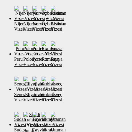
Nijer
Nijerya
Norveç
Özbekistan
Pakistan
Vizesi
Vizesi
Vizesi
Vizesi
Vizesi
Peru
Polonya
Portekiz
Romanya
Rusya
Vizesi
Vizesi
Vizesi
Vizesi
Vizesi
Senegal
sEtiyopya
sGabon
Sırbistan
sİsveç
Vizesi
Vizesi
Vizesi
Vizesi
Vizesi
Sudan
Tayvan
Ukrayna
Umman
Suudi