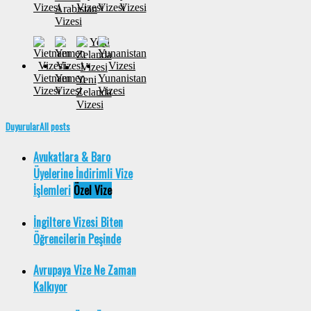
Vizesi
Vizesi
Vizesi
Vizesi
Arabistan
Vizesi
Vietnam
Yemen
Yunanistan
Yeni
Vizesi
Vizesi
Vizesi
Zelanda
Vizesi
Duyurular
All posts
Avukatlara & Baro
Üyelerine İndirimli Vize
İşlemleri
Özel Vize
İngiltere Vizesi Biten
Öğrencilerin Peşinde
Avrupaya Vize Ne Zaman
Kalkıyor