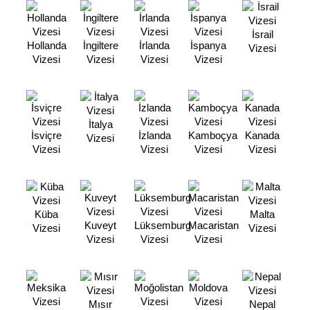
İsrail
Hollanda
İngiltere
İrlanda
İspanya
Vizesi
Vizesi
Vizesi
Vizesi
Vizesi
İtalya
İsviçre
İzlanda
Kamboçya
Kanada
Vizesi
Vizesi
Vizesi
Vizesi
Vizesi
Küba
Malta
Kuveyt
Lüksemburg
Macaristan
Vizesi
Vizesi
Vizesi
Vizesi
Vizesi
Mısır
Nepal