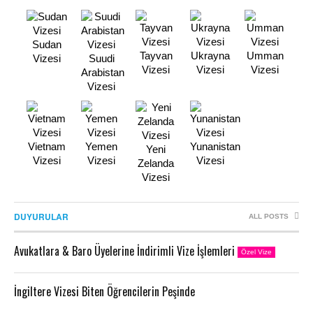
Sudan
Tayvan
Ukrayna
Umman
Vizesi
Suudi
Vizesi
Vizesi
Vizesi
Arabistan
Vizesi
Vietnam
Yemen
Yunanistan
Yeni
Vizesi
Vizesi
Vizesi
Zelanda
Vizesi
DUYURULAR
ALL POSTS
Avukatlara & Baro Üyelerine İndirimli Vize İşlemleri
Özel Vize
İngiltere Vizesi Biten Öğrencilerin Peşinde