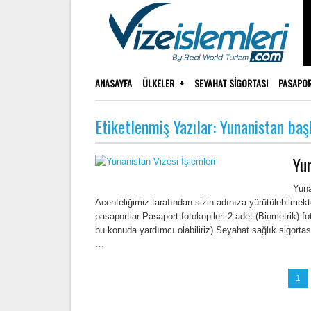
ANASAYFA
ÜLKELER
SEYAHAT SIGORTASI
PASAPO
Etiketlenmiş Yazılar: Yunanistan ba
Yun
Yuna
Acenteliğimiz tarafından sizin adınıza yürütülebilmekt
pasaportlar Pasaport fotokopileri 2 adet (Biometrik) fo
bu konuda yardımcı olabiliriz) Seyahat sağlık sigortas
…
1