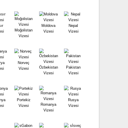
ır
Moldova
Nepal
Moğolistan
esi
Vizesi
Vizesi
Vizesi
rya
Norveç
Özbekistan
Pakistan
esi
Vizesi
Vizesi
Vizesi
nya
Portekiz
Rusya
Romanya
esi
Vizesi
Vizesi
Vizesi