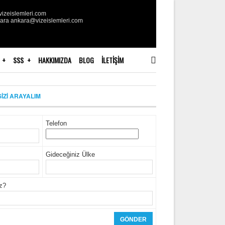
izeislemleri.com
kara ankara@vizeislemleri.com
SSS
HAKKIMIZDA
BLOG
İLETIŞIM
SİZİ ARAYALIM
Telefon
Gideceğiniz Ülke
iz?