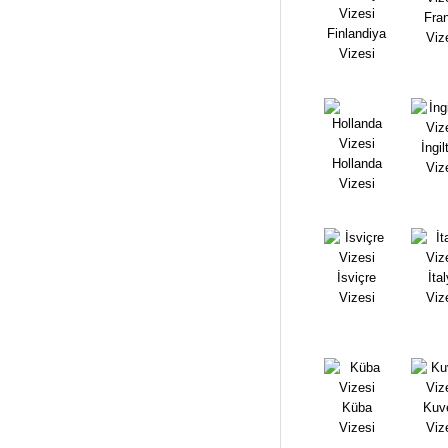
Fra
Finlandiya
Viz
Vizesi
İngil
Hollanda
Viz
Vizesi
İsviçre
İta
Vizesi
Viz
Küba
Kuv
Vizesi
Viz