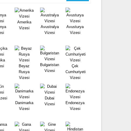
Amerika
nya
Avustralya
Avusturya
Vizesi
esi
Vizesi
Vizesi
ika
Bulgaristan
esi
Beyaz
Çek
Vizesi
Rusya
Cumhuriyeti
Vizesi
Vizesi
izesi
Dubai
Danimarka
Endonezya
Vizesi
Vizesi
Vizesi