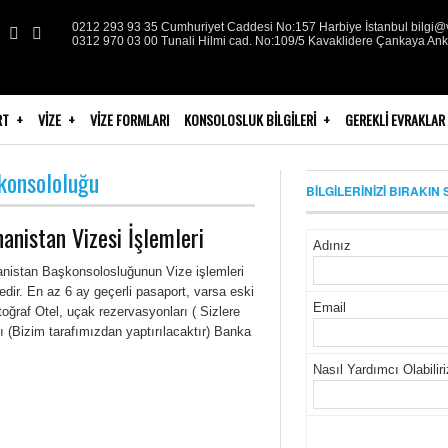
0212 293 93 35 Cumhuriyet Caddesi No:157 Harbiye İstanbul bilgi@v
0312 970 03 00 Tunali Hilmi cad. No:109/5 Kavaklidere Çankaya An
RT
VIZE
VIZE FORMLARI
KONSOLOSLUK BILGILERI
GEREKLI EVRAKLAR
şkonsololuğu
BİLGİLERİNİZİ BIRAKIN 
anistan Vizesi İşlemleri
Adınız
nistan Başkonsolosluğunun Vize işlemleri
edir. En az 6 ay geçerli pasaport, varsa eski
Email
toğraf Otel, uçak rezervasyonları ( Sizlere
ı (Bizim tarafımızdan yaptırılacaktır) Banka
Nasıl Yardımcı Olabilir