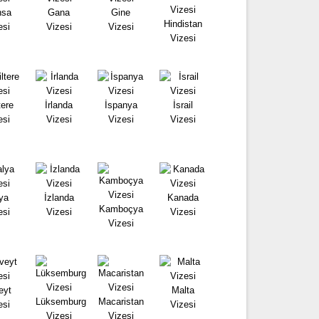
nsa
Gana
Gine
Hindistan
esi
Vizesi
Vizesi
Vizesi
tere
İrlanda
İspanya
İsrail
esi
Vizesi
Vizesi
Vizesi
lya
İzlanda
Kanada
Kamboçya
esi
Vizesi
Vizesi
Vizesi
eyt
Malta
Lüksemburg
Macaristan
esi
Vizesi
Vizesi
Vizesi