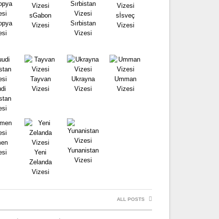
sGabon
sİsveç
opya
Sırbistan
Vizesi
Vizesi
esi
Vizesi
Tayvan
Ukrayna
Umman
di
Vizesi
Vizesi
Vizesi
stan
esi
en
Yunanistan
esi
Yeni
Vizesi
Zelanda
Vizesi
ALL POSTS