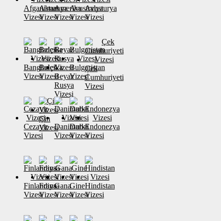
Afganistan
Almanya
Amerika
Avustralya
Avusturya
Vizesi
Vizesi
Vizesi
Vizesi
Vizesi
Banglades
Belçika
Bulgaristan
Çek
Vizesi
Vizesi
Beyaz
Vizesi
Cumhuriyeti
Rusya
Vizesi
Vizesi
Çin
Cezayir
Danimarka
Dubai
Endonezya
Vizesi
Vizesi
Vizesi
Vizesi
Vizesi
Finlandiya
Fransa
Gana
Gine
Hindistan
Vizesi
Vizesi
Vizesi
Vizesi
Vizesi