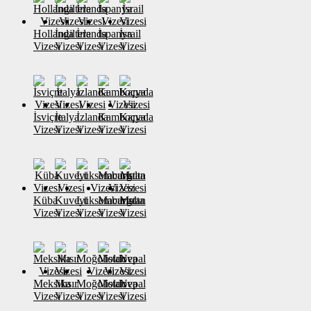
Hollanda
İngiltere
İrlanda
İspanya
İsrail
Vizesi
Vizesi
Vizesi
Vizesi
Vizesi
İsviçre
İtalya
İzlanda
Kamboçya
Kanada
Vizesi
Vizesi
Vizesi
Vizesi
Vizesi
Küba
Kuveyt
Lüksemburg
Macaristan
Malta
Vizesi
Vizesi
Vizesi
Vizesi
Vizesi
Meksika
Mısır
Moğolistan
Moldova
Nepal
Vizesi
Vizesi
Vizesi
Vizesi
Vizesi