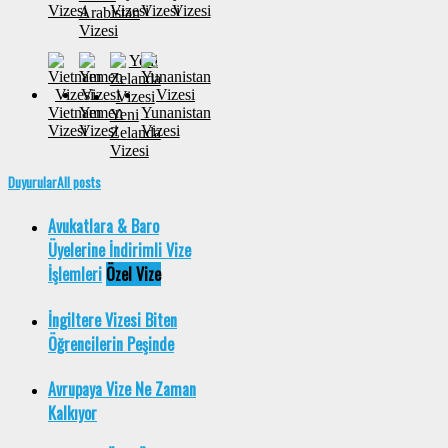
Vizesi
Vizesi
Vizesi
Vizesi
Arabistan
Vizesi
Vietnam
Yemen
Yunanistan
Yeni
Vizesi
Vizesi
Vizesi
Zelanda
Vizesi
Duyurular
All posts
Avukatlara & Baro
Üyelerine İndirimli Vize
İşlemleri
Özel Vize
İngiltere Vizesi Biten
Öğrencilerin Peşinde
Avrupaya Vize Ne Zaman
Kalkıyor