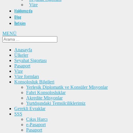
Vize
Hakkımızda
Blog
İletişim
MENÜ
Anasayfa
Ülkeler
Seyahat Sigortası
Pasaport
Vize
Vize formları
Konsolosluk Bilgileri
Yerleşik Diplomatik ve Konsüler Misyonlar
Fahri Konsolosluklar
Akredite Misyonlar
Yurtdışındaki Temsilciliklerimiz
Gerekli Evraklar
SSS
Çıkış Harcı
e-Pasaport
Pasaport