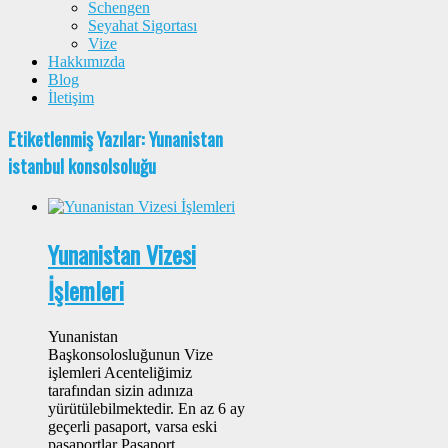
Schengen
Seyahat Sigortası
Vize
Hakkımızda
Blog
İletişim
Etiketlenmiş Yazılar: Yunanistan
istanbul konsolsoluğu
Yunanistan Vizesi
İşlemleri
Yunanistan
Başkonsolosluğunun Vize
işlemleri Acenteliğimiz
tarafından sizin adınıza
yürütülebilmektedir. En az 6 ay
geçerli pasaport, varsa eski
pasaportlar Pasaport