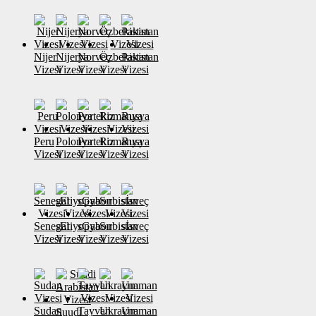
Nijer
Nijerya
Norveç
Özbekistan
Pakistan
Vizesi
Vizesi
Vizesi
Vizesi
Vizesi
Peru
Polonya
Portekiz
Romanya
Rusya
Vizesi
Vizesi
Vizesi
Vizesi
Vizesi
Senegal
sEtiyopya
sGabon
Sırbistan
sİsveç
Vizesi
Vizesi
Vizesi
Vizesi
Vizesi
Sudan
Tayvan
Ukrayna
Umman
Suudi