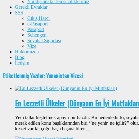
Yurtdışındaki Temsilciliklerimiz
Gerekli Evraklar
SSS
Çıkış Harcı
e-Pasaport
Pasaport
Schengen
Seyahat Sigortası
Vize
Hakkımızda
Blog
İletişim
Etiketlenmiş Yazılar: Yunanistan Vizesi
En Lezzetli Ülkeler (Dünyanın En İyi Mutfakları
Yeni tatlar keşfetmek apayrı bir hazdır. Bu nedenledir ki; seyahat
merak edilen konu başlıklarından biri ‘’ne yenir, ne içilir?’’ 
lezzet var ki; çoğu başlı başına birer
…