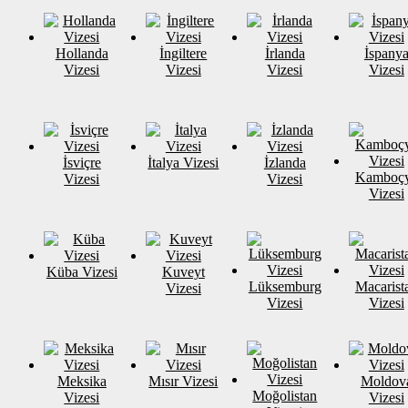
Hollanda
İngiltere
İrlanda
İspany
Vizesi
Vizesi
Vizesi
Vizesi
İsviçre
İtalya Vizesi
İzlanda
Kamboç
Vizesi
Vizesi
Vizesi
Küba Vizesi
Kuveyt
Lüksemburg
Macarist
Vizesi
Vizesi
Vizesi
Meksika
Mısır Vizesi
Moldov
Moğolistan
Vizesi
Vizesi