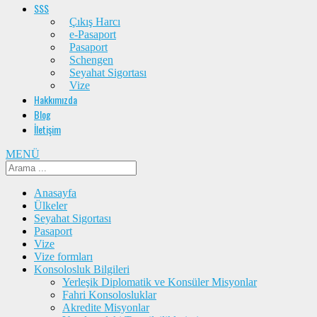
SSS
Çıkış Harcı
e-Pasaport
Pasaport
Schengen
Seyahat Sigortası
Vize
Hakkımızda
Blog
İletişim
MENÜ
Anasayfa
Ülkeler
Seyahat Sigortası
Pasaport
Vize
Vize formları
Konsolosluk Bilgileri
Yerleşik Diplomatik ve Konsüler Misyonlar
Fahri Konsolosluklar
Akredite Misyonlar