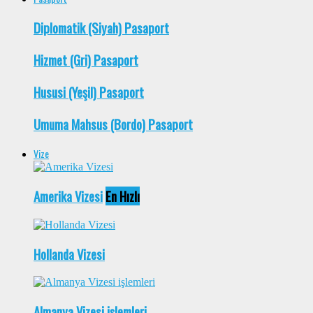
Diplomatik (Siyah) Pasaport
Hizmet (Gri) Pasaport
Hususi (Yeşil) Pasaport
Umuma Mahsus (Bordo) Pasaport
Vize
Amerika Vizesi
En Hızlı
Hollanda Vizesi
Almanya Vizesi işlemleri