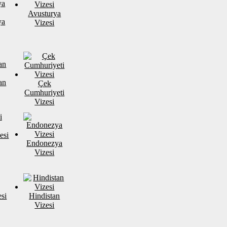
Avusturya
ya
Vizesi
an
Çek
Cumhuriyeti
Vizesi
esi
Endonezya
Vizesi
si
Hindistan
Vizesi