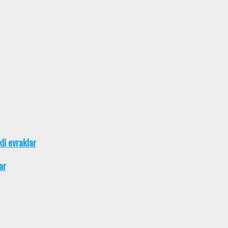
kli evraklar
ar