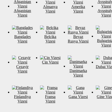
Almanya
Amerika
Afganistan
Avustral
Vizesi
Vizesi
Vizesi
Vizesi
Banglades
Belçika
Beyaz
Bulgarist
Vizesi
Vizesi
Rusya Vizesi
Vizesi
Çin Vizesi
Cezayir
Dubai Viz
Danimarka
Vizesi
Vizesi
Finlandiya
Fransa
Gana Vizesi
Gine Vize
Vizesi
Vizesi