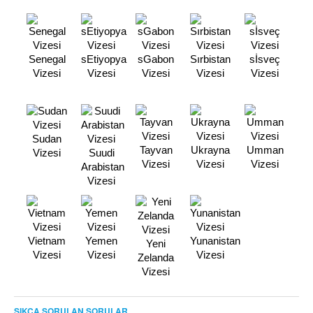
Senegal
sEtiyopya
sGabon
Sırbistan
sİsveç
Vizesi
Vizesi
Vizesi
Vizesi
Vizesi
Sudan
Tayvan
Ukrayna
Umman
Vizesi
Suudi
Vizesi
Vizesi
Vizesi
Arabistan
Vizesi
Vietnam
Yemen
Yunanistan
Yeni
Vizesi
Vizesi
Vizesi
Zelanda
Vizesi
SIKÇA SORULAN SORULAR