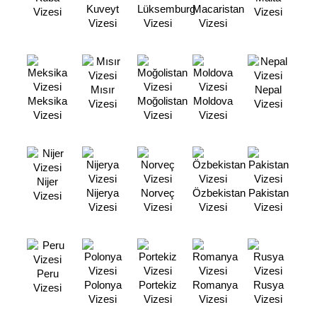
Kuveyt
Lüksemburg
Macaristan
Vizesi
Vizesi
Vizesi
Vizesi
Vizesi
Mısır
Nepal
Meksika
Moğolistan
Moldova
Vizesi
Vizesi
Vizesi
Vizesi
Vizesi
Nijer
Nijerya
Norveç
Özbekistan
Pakistan
Vizesi
Vizesi
Vizesi
Vizesi
Vizesi
Peru
Polonya
Portekiz
Romanya
Rusya
Vizesi
Vizesi
Vizesi
Vizesi
Vizesi