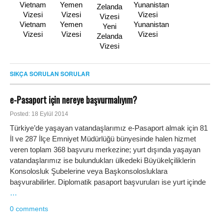
Vietnam
Yemen
Yunanistan
Yeni
Vizesi
Vizesi
Vizesi
Zelanda
Vizesi
SIKÇA SORULAN SORULAR
e-Pasaport için nereye başvurmalıyım?
Posted: 18 Eylül 2014
Türkiye’de yaşayan vatandaşlarımız e-Pasaport almak için 81
İl ve 287 İlçe Emniyet Müdürlüğü bünyesinde halen hizmet
veren toplam 368 başvuru merkezine; yurt dışında yaşayan
vatandaşlarımız ise bulundukları ülkedeki Büyükelçiliklerin
Konsolosluk Şubelerine veya Başkonsolosluklara
başvurabilirler. Diplomatik pasaport başvuruları ise yurt içinde
…
0 comments