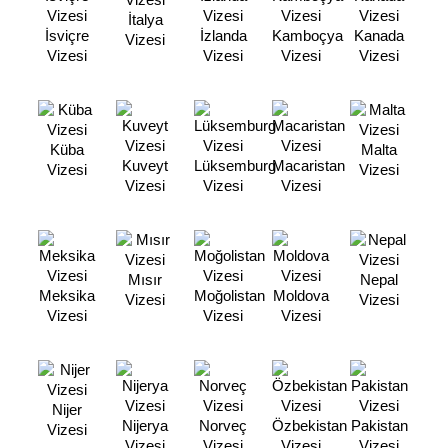
İtalya
İsviçre
İzlanda
Kamboçya
Kanada
Vizesi
Vizesi
Vizesi
Vizesi
Vizesi
Küba
Malta
Kuveyt
Lüksemburg
Macaristan
Vizesi
Vizesi
Vizesi
Vizesi
Vizesi
Mısır
Nepal
Meksika
Moğolistan
Moldova
Vizesi
Vizesi
Vizesi
Vizesi
Vizesi
Nijer
Nijerya
Norveç
Özbekistan
Pakistan
Vizesi
Vizesi
Vizesi
Vizesi
Vizesi