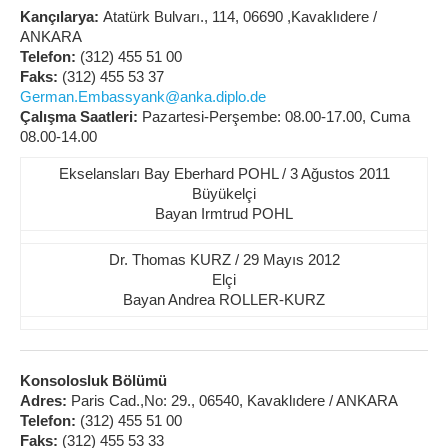
Kançılarya:
Atatürk Bulvarı., 114, 06690 ,Kavaklıdere /
ANKARA
Telefon:
(312) 455 51 00
Faks:
(312) 455 53 37
German.Embassyank@anka.diplo.de
Çalışma Saatleri:
Pazartesi-Perşembe: 08.00-17.00, Cuma
08.00-14.00
Ekselansları Bay Eberhard POHL / 3 Ağustos 2011
Büyükelçi
Bayan Irmtrud POHL
Dr. Thomas KURZ / 29 Mayıs 2012
Elçi
Bayan Andrea ROLLER-KURZ
Konsolosluk Bölümü
Adres:
Paris Cad.,No: 29., 06540, Kavaklıdere / ANKARA
Telefon:
(312) 455 51 00
Faks:
(312) 455 53 33