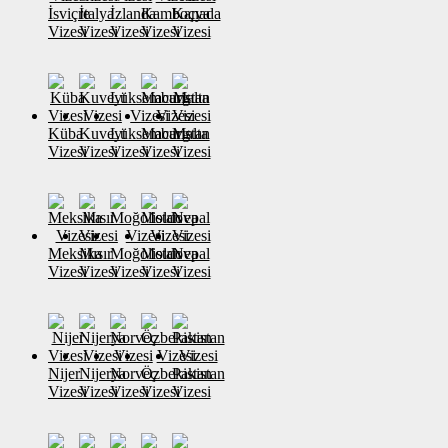
İsviçre
İtalya
İzlanda
Kamboçya
Kanada
Vizesi
Vizesi
Vizesi
Vizesi
Vizesi
Küba
Kuveyt
Lüksemburg
Macaristan
Malta
Vizesi
Vizesi
Vizesi
Vizesi
Vizesi
Meksika
Mısır
Moğolistan
Moldova
Nepal
Vizesi
Vizesi
Vizesi
Vizesi
Vizesi
Nijer
Nijerya
Norveç
Özbekistan
Pakistan
Vizesi
Vizesi
Vizesi
Vizesi
Vizesi