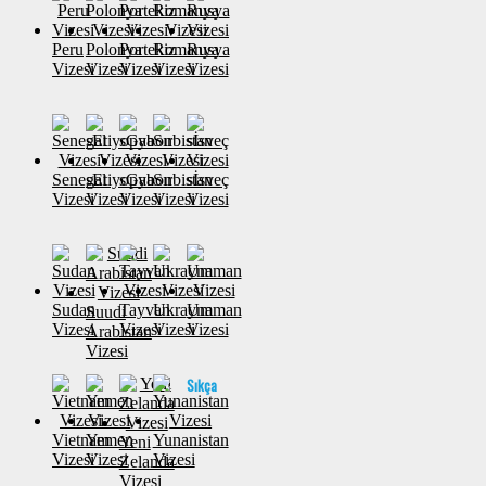
Peru
Polonya
Portekiz
Romanya
Rusya
Vizesi
Vizesi
Vizesi
Vizesi
Vizesi
Senegal
sEtiyopya
sGabon
Sırbistan
sİsveç
Vizesi
Vizesi
Vizesi
Vizesi
Vizesi
Sudan
Tayvan
Ukrayna
Umman
Suudi
Vizesi
Vizesi
Vizesi
Vizesi
Arabistan
Vizesi
Sıkça
Vietnam
Yemen
Yunanistan
Yeni
Vizesi
Vizesi
Vizesi
Zelanda
Vizesi