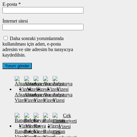
E-posta
*
İnternet sitesi
Daha sonraki yorumlarımda
kullanılması için adım, e-posta
adresim ve site adresim bu tarayıcıya
kaydedilsin.
Afganistan
Almanya
Amerika
Avustralya
Avusturya
Vizesi
Vizesi
Vizesi
Vizesi
Vizesi
Banglades
Belçika
Bulgaristan
Çek
Vizesi
Vizesi
Beyaz
Vizesi