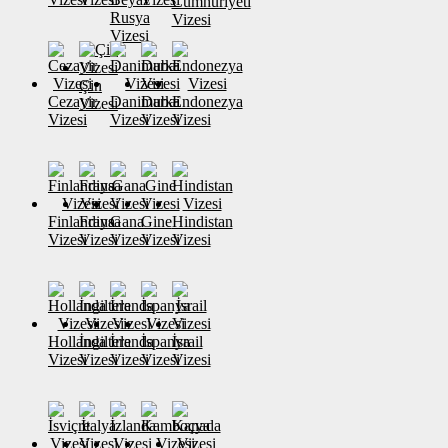
Cumhuriyeti
Rusya
Vizesi
Vizesi
Çin
Cezayir
Danimarka
Dubai
Endonezya
Vizesi
Vizesi
Vizesi
Vizesi
Vizesi
Finlandiya
Fransa
Gana
Gine
Hindistan
Vizesi
Vizesi
Vizesi
Vizesi
Vizesi
Hollanda
İngiltere
İrlanda
İspanya
İsrail
Vizesi
Vizesi
Vizesi
Vizesi
Vizesi