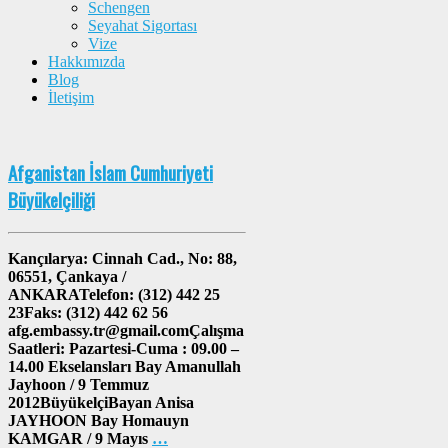
Schengen
Seyahat Sigortası
Vize
Hakkımızda
Blog
İletişim
Afganistan İslam Cumhuriyeti
Büyükelçiliği
Kançılarya: Cinnah Cad., No: 88,
06551, Çankaya /
ANKARATelefon: (312) 442 25
23Faks: (312) 442 62 56
afg.embassy.tr@gmail.comÇalışma
Saatleri: Pazartesi-Cuma : 09.00 –
14.00 Ekselansları Bay Amanullah
Jayhoon / 9 Temmuz
2012BüyükelçiBayan Anisa
JAYHOON Bay Homauyn
KAMGAR / 9 Mayıs
…