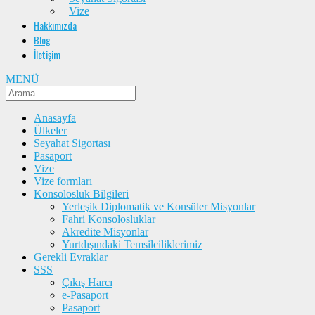
Vize
Hakkımızda
Blog
İletişim
MENÜ
Anasayfa
Ülkeler
Seyahat Sigortası
Pasaport
Vize
Vize formları
Konsolosluk Bilgileri
Yerleşik Diplomatik ve Konsüler Misyonlar
Fahri Konsolosluklar
Akredite Misyonlar
Yurtdışındaki Temsilciliklerimiz
Gerekli Evraklar
SSS
Çıkış Harcı
e-Pasaport
Pasaport