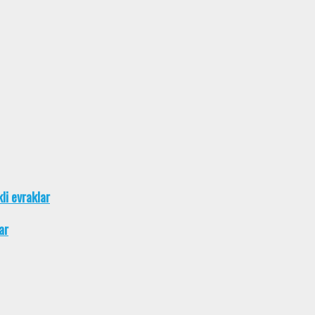
kli evraklar
ar