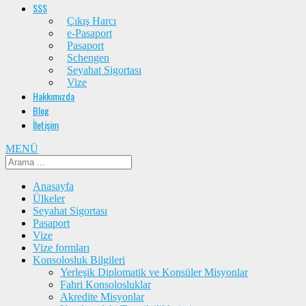
SSS
Çıkış Harcı
e-Pasaport
Pasaport
Schengen
Seyahat Sigortası
Vize
Hakkımızda
Blog
İletişim
MENÜ
Anasayfa
Ülkeler
Seyahat Sigortası
Pasaport
Vize
Vize formları
Konsolosluk Bilgileri
Yerleşik Diplomatik ve Konsüler Misyonlar
Fahri Konsolosluklar
Akredite Misyonlar