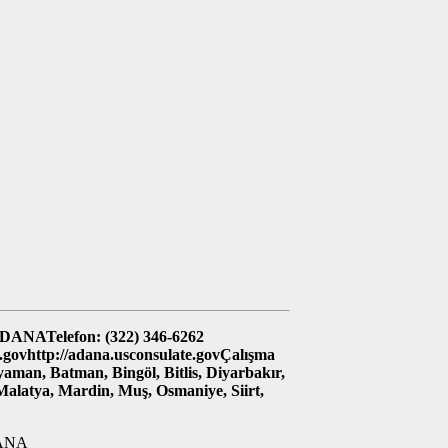
 ADANATelefon: (322) 346-6262
.govhttp://adana.usconsulate.govÇalışma
aman, Batman, Bingöl, Bitlis, Diyarbakır,
Malatya, Mardin, Muş, Osmaniye, Siirt,
ADANA