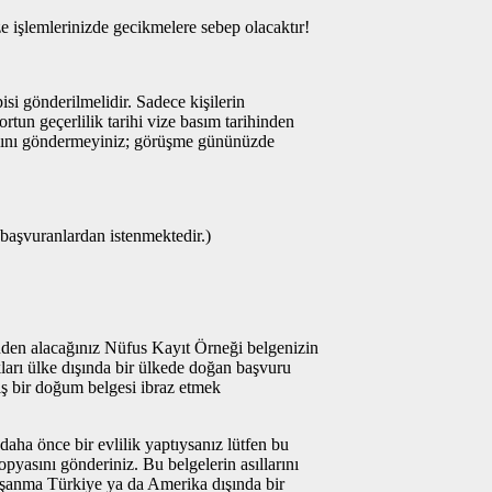
 işlemlerinizde gecikmelere sebep olacaktır!
si gönderilmelidir. Sadece kişilerin
portun geçerlilik tarihi vize basım tarihinden
aslını göndermeyiniz; görüşme gününüzde
başvuranlardan istenmektedir.)
nden alacağınız Nüfus Kayıt Örneği belgenizin
kları ülke dışında bir ülkede doğan başvuru
iş bir doğum belgesi ibraz etmek
ha önce bir evlilik yaptıysanız lütfen bu
opyasını gönderiniz. Bu belgelerin asıllarını
şanma Türkiye ya da Amerika dışında bir