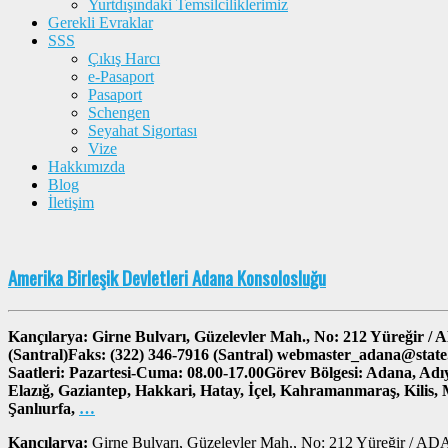
Yurtdışındaki Temsilciliklerimiz
Gerekli Evraklar
SSS
Çıkış Harcı
e-Pasaport
Pasaport
Schengen
Seyahat Sigortası
Vize
Hakkımızda
Blog
İletişim
Amerika Birleşik Devletleri Adana Konsolosluğu
Kançılarya: Girne Bulvarı, Güzelevler Mah., No: 212 Yüreğir /
(Santral)Faks: (322) 346-7916 (Santral) webmaster_adana@state
Saatleri: Pazartesi-Cuma: 08.00-17.00Görev Bölgesi: Adana, Adıy
Elazığ, Gaziantep, Hakkari, Hatay, İçel, Kahramanmaraş, Kilis, 
Şanlıurfa,
…
Kançılarya:
Girne Bulvarı, Güzelevler Mah., No: 212 Yüreğir / 