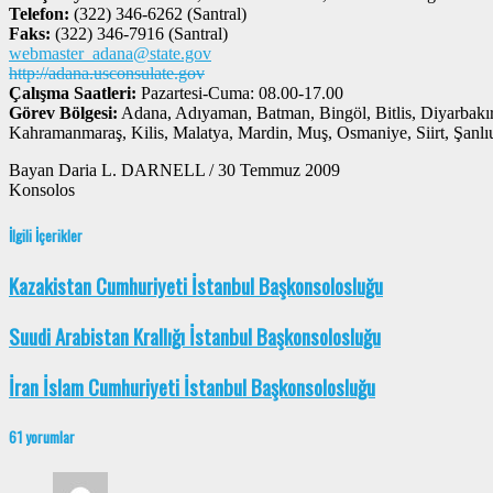
Telefon:
(322) 346-6262 (Santral)
Faks:
(322) 346-7916 (Santral)
webmaster_adana@state.gov
http://adana.usconsulate.gov
Çalışma Saatleri:
Pazartesi-Cuma: 08.00-17.00
Görev Bölgesi:
Adana, Adıyaman, Batman, Bingöl, Bitlis, Diyarbakır,
Kahramanmaraş, Kilis, Malatya, Mardin, Muş, Osmaniye, Siirt, Şanlıu
Bayan Daria L. DARNELL / 30 Temmuz 2009
Konsolos
İlgili İçerikler
Kazakistan Cumhuriyeti İstanbul Başkonsolosluğu
Suudi Arabistan Krallığı İstanbul Başkonsolosluğu
İran İslam Cumhuriyeti İstanbul Başkonsolosluğu
61 yorumlar