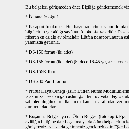
Bu belgeleri görüşmeden önce Elçiliğe göndermemek vize
* İki tane fotoğraf
* Pasaport fotokopisi: Her başvuran için pasaport fotokopi
bilgilerinin yer aldığı sayfanın fotokopisi yeterlidir. Pasa
itibaren en az altı ay olmalıdır. Lütfen pasaportunuzun 
yanınızda getiriniz.
* DS-156 formu (iki adet)
* DS-156 formu (iki adet) (Sadece 16-45 yaş arası erkek 
* DS-156K formu
* DS-230 Part I formu
* Nüfus Kayıt Örneği (asıl): Lütfen Nüfus Müdürlükleri
ıslak imzali ve damgalı aslını gönderiniz. Vatandaşı oldu
sahipleri doğdukları ülkenin makamları tarafından verilm
durumundadırlar.
* Boşanma Belgesi ya da Ölüm Belgesi (fotokopi): Eğer da
evliliğin bittiğine dair boşanma ya da ölüm belgelerinin k
görüşmeniz esnasında getirmeniz gerekmektedir. Eğer bo