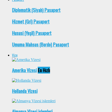
Diplomatik (Siyah) Pasaport
Hizmet (Gri) Pasaport
Hususi (Yeşil) Pasaport
Umuma Mahsus (Bordo) Pasaport
Vize
Amerika Vizesi
En Hızlı
Hollanda Vizesi
Almanya Vizesi işlemleri