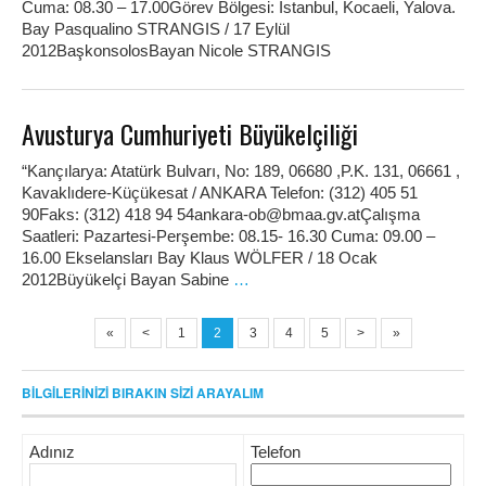
Cuma: 08.30 – 17.00Görev Bölgesi: İstanbul, Kocaeli, Yalova.
Bay Pasqualino STRANGIS / 17 Eylül
2012BaşkonsolosBayan Nicole STRANGIS
Avusturya Cumhuriyeti Büyükelçiliği
“Kançılarya: Atatürk Bulvarı, No: 189, 06680 ,P.K. 131, 06661 ,
Kavaklıdere-Küçükesat / ANKARA Telefon: (312) 405 51
90Faks: (312) 418 94 54ankara-ob@bmaa.gv.atÇalışma
Saatleri: Pazartesi-Perşembe: 08.15- 16.30 Cuma: 09.00 –
16.00 Ekselansları Bay Klaus WÖLFER / 18 Ocak
2012Büyükelçi Bayan Sabine
…
«
<
1
2
3
4
5
>
»
BİLGİLERİNİZİ BIRAKIN SİZİ ARAYALIM
Adınız
Telefon