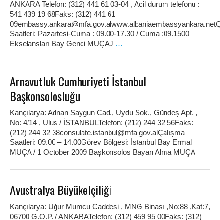
ANKARA Telefon: (312) 441 61 03-04 , Acil durum telefonu :
541 439 19 68Faks: (312) 441 61
09embassy.ankara@mfa.gov.alwww.albaniaembassyankara.net
Saatleri: Pazartesi-Cuma : 09.00-17.30 / Cuma :09.1500
Ekselansları Bay Genci MUÇAJ
…
Arnavutluk Cumhuriyeti İstanbul
Başkonsolosluğu
Kançılarya: Adnan Saygun Cad., Uydu Sok., Gündeş Apt. ,
No: 4/14 , Ulus / İSTANBULTelefon: (212) 244 32 56Faks:
(212) 244 32 38consulate.istanbul@mfa.gov.alÇalışma
Saatleri: 09.00 – 14.00Görev Bölgesi: İstanbul Bay Ermal
MUÇA / 1 October 2009 Başkonsolos Bayan Alma MUÇA
Avustralya Büyükelçiliği
Kançılarya: Uğur Mumcu Caddesi , MNG Binası ,No:88 ,Kat:7,
06700 G.O.P. / ANKARATelefon: (312) 459 95 00Faks: (312)