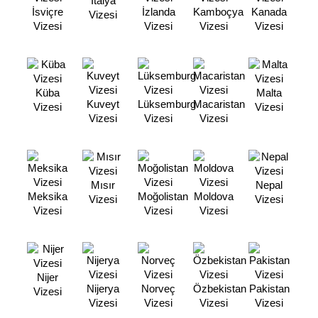
İtalya
İsviçre
İzlanda
Kamboçya
Kanada
Vizesi
Vizesi
Vizesi
Vizesi
Vizesi
Küba
Malta
Kuveyt
Lüksemburg
Macaristan
Vizesi
Vizesi
Vizesi
Vizesi
Vizesi
Mısır
Nepal
Meksika
Moğolistan
Moldova
Vizesi
Vizesi
Vizesi
Vizesi
Vizesi
Nijer
Nijerya
Norveç
Özbekistan
Pakistan
Vizesi
Vizesi
Vizesi
Vizesi
Vizesi