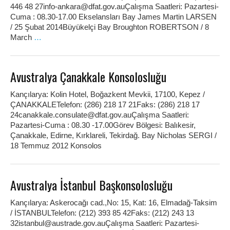
446 48 27info-ankara@dfat.gov.auÇalışma Saatleri: Pazartesi-
Cuma : 08.30-17.00 Ekselansları Bay James Martin LARSEN
/ 25 Şubat 2014Büyükelçi Bay Broughton ROBERTSON / 8
March
…
Avustralya Çanakkale Konsolosluğu
Kançılarya: Kolin Hotel, Boğazkent Mevkii, 17100, Kepez /
ÇANAKKALETelefon: (286) 218 17 21Faks: (286) 218 17
24canakkale.consulate@dfat.gov.auÇalışma Saatleri:
Pazartesi-Cuma : 08.30 -17.00Görev Bölgesi: Balıkesir,
Çanakkale, Edirne, Kırklareli, Tekirdağ. Bay Nicholas SERGI /
18 Temmuz 2012 Konsolos
Avustralya İstanbul Başkonsolosluğu
Kançılarya: Askerocağı cad.,No: 15, Kat: 16, Elmadağ-Taksim
/ İSTANBULTelefon: (212) 393 85 42Faks: (212) 243 13
32istanbul@austrade.gov.auÇalışma Saatleri: Pazartesi-