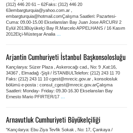
(312) 446 20 61 – 62Faks: (312) 446 20
63embargturquia@yahoo.com.ar ,
embargturquia@hotmail.comÇalışma Saatleri: Pazartesi-
Cuma: 09.00-15.00 Ekselansları Bay Juan Jose ARCURI/ 2
Eylül 2013Büyükelçi Bay R.Marcelo APPELHANS / 16 Kasım
2012Elçi-Müsteşar Analia
…
Arjantin Cumhuriyeti İstanbul Başkonsolosluğu
Kançılarya: Süzer Plaza , Askerocağı cad., No: 9 ,Kat:16,
34367 , Elmadağ -Şişli / İSTANBULTelefon: (212) 243 11 70
Faks: (212) 243 11 10 cgest@mrecic.gov.ar , konsolosluk
bölümü e-posta : consul_cgest@mrecic.gov.arÇalışma
Saatleri: Monday- Friday: 09.30-16.30 Ekselansları Bay
Ernesto Mario PFIRTER/17
…
Arnavutluk Cumhuriyeti Büyükelçiliği
“Kançılarya: Ebu Ziya Tevfik Sokak , No: 17, Çankaya /