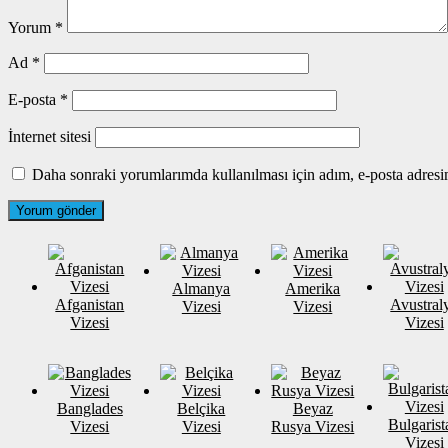
Yorum
*
Ad
*
E-posta
*
İnternet sitesi
Daha sonraki yorumlarımda kullanılması için adım, e-posta adresim
Almanya
Amerika
Afganistan
Avustral
Vizesi
Vizesi
Vizesi
Vizesi
Banglades
Belçika
Beyaz
Bulgarist
Vizesi
Vizesi
Rusya Vizesi
Vizesi