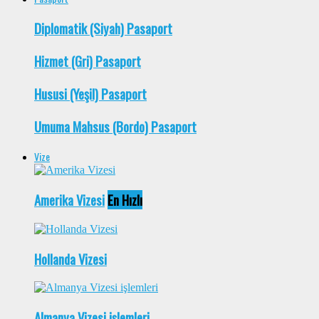
Diplomatik (Siyah) Pasaport
Hizmet (Gri) Pasaport
Hususi (Yeşil) Pasaport
Umuma Mahsus (Bordo) Pasaport
Vize
Amerika Vizesi
En Hızlı
Hollanda Vizesi
Almanya Vizesi işlemleri