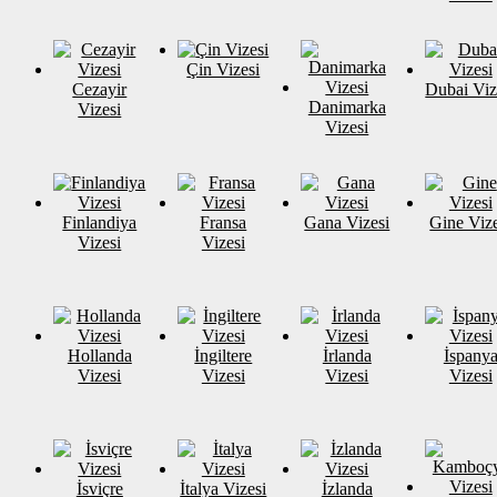
Çin Vizesi
Cezayir
Dubai Viz
Danimarka
Vizesi
Vizesi
Finlandiya
Fransa
Gana Vizesi
Gine Vize
Vizesi
Vizesi
Hollanda
İngiltere
İrlanda
İspany
Vizesi
Vizesi
Vizesi
Vizesi
İsviçre
İtalya Vizesi
İzlanda