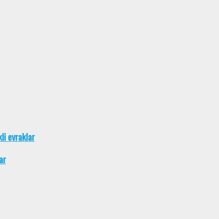
kli evraklar
ar