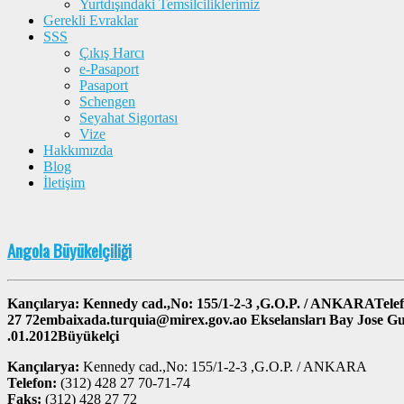
Yurtdışındaki Temsilciliklerimiz
Gerekli Evraklar
SSS
Çıkış Harcı
e-Pasaport
Pasaport
Schengen
Seyahat Sigortası
Vize
Hakkımızda
Blog
İletişim
Angola Büyükelçiliği
Kançılarya: Kennedy cad.,No: 155/1-2-3 ,G.O.P. / ANKARATelefo
27 72embaixada.turquia@mirex.gov.ao Ekselansları Bay Jose Gu
.01.2012Büyükelçi
Kançılarya:
Kennedy cad.,No: 155/1-2-3 ,G.O.P. / ANKARA
Telefon:
(312) 428 27 70-71-74
Faks:
(312) 428 27 72