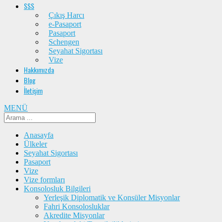
SSS
Çıkış Harcı
e-Pasaport
Pasaport
Schengen
Seyahat Sigortası
Vize
Hakkımızda
Blog
İletişim
MENÜ
Anasayfa
Ülkeler
Seyahat Sigortası
Pasaport
Vize
Vize formları
Konsolosluk Bilgileri
Yerleşik Diplomatik ve Konsüler Misyonlar
Fahri Konsolosluklar
Akredite Misyonlar