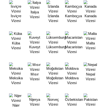
İtalya
İsviçre
İzlanda
Kamboçya
Kanada
Vizesi
Vizesi
Vizesi
Vizesi
Vizesi
Küba
Malta
Kuveyt
Lüksemburg
Macaristan
Vizesi
Vizesi
Vizesi
Vizesi
Vizesi
Mısır
Nepal
Meksika
Moğolistan
Moldova
Vizesi
Vizesi
Vizesi
Vizesi
Vizesi
Nijer