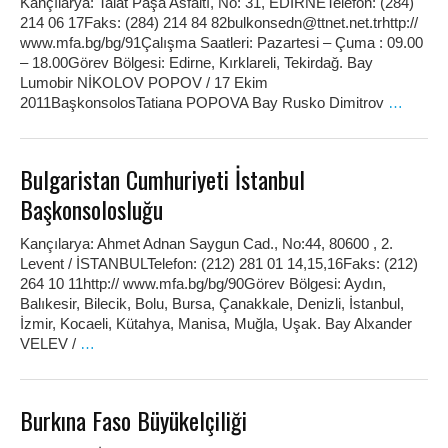
Kançılarya: Talat Paşa Asfaltı, No: 31, EDİRNETelefon: (284)
214 06 17Faks: (284) 214 84 82bulkonsedn@ttnet.net.trhttp://
www.mfa.bg/bg/91Çalışma Saatleri: Pazartesi – Çuma : 09.00
– 18.00Görev Bölgesi: Edirne, Kırklareli, Tekirdağ. Bay
Lumobir NİKOLOV POPOV / 17 Ekim
2011BaşkonsolosTatiana POPOVA Bay Rusko Dimitrov
…
Bulgaristan Cumhuriyeti İstanbul
Başkonsolosluğu
Kançılarya: Ahmet Adnan Saygun Cad., No:44, 80600 , 2.
Levent / İSTANBULTelefon: (212) 281 01 14,15,16Faks: (212)
264 10 11http:// www.mfa.bg/bg/90Görev Bölgesi: Aydın,
Balıkesir, Bilecik, Bolu, Bursa, Çanakkale, Denizli, İstanbul,
İzmir, Kocaeli, Kütahya, Manisa, Muğla, Uşak. Bay Alxander
VELEV /
…
Burkına Faso Büyükelçiliği