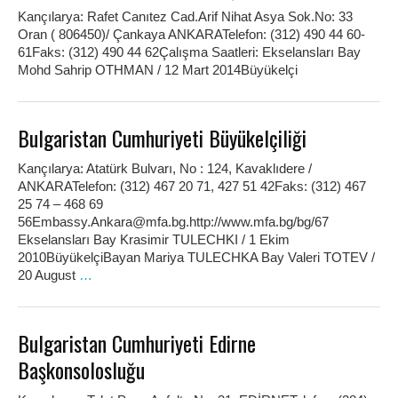
Kançılarya: Rafet Canıtez Cad.Arif Nihat Asya Sok.No: 33
Oran ( 806450)/ Çankaya ANKARATelefon: (312) 490 44 60-
61Faks: (312) 490 44 62Çalışma Saatleri: Ekselansları Bay
Mohd Sahrip OTHMAN / 12 Mart 2014Büyükelçi
Bulgaristan Cumhuriyeti Büyükelçiliği
Kançılarya: Atatürk Bulvarı, No : 124, Kavaklıdere /
ANKARATelefon: (312) 467 20 71, 427 51 42Faks: (312) 467
25 74 – 468 69
56Embassy.Ankara@mfa.bg.http://www.mfa.bg/bg/67
Ekselansları Bay Krasimir TULECHKI / 1 Ekim
2010BüyükelçiBayan Mariya TULECHKA Bay Valeri TOTEV /
20 August
…
Bulgaristan Cumhuriyeti Edirne
Başkonsolosluğu