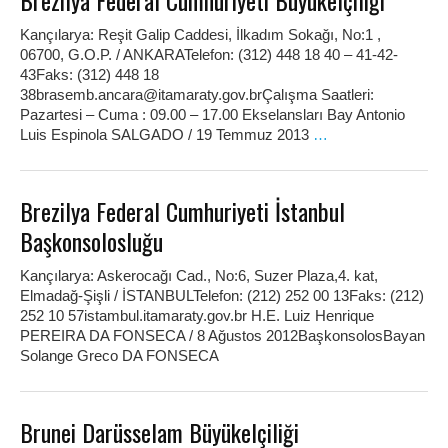
Brezilya Federal Cumhuriyeti Büyükelçiliği
Kançılarya: Reşit Galip Caddesi, İlkadım Sokağı, No:1 ,
06700, G.O.P. / ANKARATelefon: (312) 448 18 40 – 41-42-
43Faks: (312) 448 18
38brasemb.ancara@itamaraty.gov.brÇalışma Saatleri:
Pazartesi – Cuma : 09.00 – 17.00 Ekselansları Bay Antonio
Luis Espinola SALGADO / 19 Temmuz 2013
…
Brezilya Federal Cumhuriyeti İstanbul
Başkonsolosluğu
Kançılarya: Askerocağı Cad., No:6, Suzer Plaza,4. kat,
Elmadağ-Şişli / İSTANBULTelefon: (212) 252 00 13Faks: (212)
252 10 57istambul.itamaraty.gov.br H.E. Luiz Henrique
PEREIRA DA FONSECA / 8 Ağustos 2012BaşkonsolosBayan
Solange Greco DA FONSECA
Brunei Darüsselam Büyükelçiliği