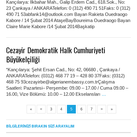
Kançılarya: İlkbahar Mah., Galip Erdem Cad., 618.Sok., No:
23 Çankaya / ANKARATelefon: 0 (312) 490 71 51Faks: 0 (312)
490 71 53abfank14@outlook.com Bayan Rakieta Ouedraogo
Kabore / 14 Şubat 2014 AtaşeBayBoureima Ouedraogo Bayan
Claire Marie Kabore /14 Şubat 2014Başkatip
Cezayir Demokratik Halk Cumhuriyeti
Büyükelçiliği
“Kançılarya: Şehit Ersan Cad., No: 42, 06680 , Çankaya /
ANKARATelefon: (0312) 468 77 19 – 428 80 37Faks: (0312)
468 75 93cezayirbe@algerianembassy.com.trÇalışma
Saatleri: Pazartesi– Perşembe: 09.00 – 17.00 / Cuma 09.00 –
16.00, Vize Bölümü: 10.00 – 12.00 Ekselansları
…
«
<
3
4
5
6
7
>
»
BİLGİLERİNİZİ BIRAKIN SİZİ ARAYALIM