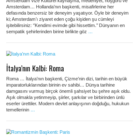
Amsterdam vize Kültürel kaynaşma, medeniyet, hoşgörü ve
Amsterdam… Hollanda’nın başkenti, misafirlerine her
defasında benzersiz bir deneyim yaşatıyor. Öyle bir deneyim
ki; Amsterdam’ı ziyaret eden çoğu kişiden şu cümleyi
işitebilirsiniz: ‘’Kendimi evimde gibi hissettim.’’ Dünyanın en
sempatik şehirlerinden birine birlikte göz
…
İtalya’nın Kalbi: Roma
Roma … İtalya’nın başkenti, Çizme’nin dizi, tarihin en büyük
imparatorluklarından birinin ev sahibi… Dünya tarihine
damgasını vurmuş birçok önemli şahsiyet bu şehre aşık oldu.
Aşık olmakla yetinmeyip, şiirler, şarkılar ve birbirinden ünlü
eserler ürettiler. Modern devlet anlayışının doğduğu, hukukun
temellerinin
…