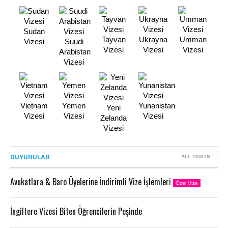
Sudan
Tayvan
Ukrayna
Umman
Vizesi
Suudi
Vizesi
Vizesi
Vizesi
Arabistan
Vizesi
Vietnam
Yemen
Yunanistan
Yeni
Vizesi
Vizesi
Vizesi
Zelanda
Vizesi
DUYURULAR
ALL POSTS
Avukatlara & Baro Üyelerine İndirimli Vize İşlemleri
Özel Vize
İngiltere Vizesi Biten Öğrencilerin Peşinde