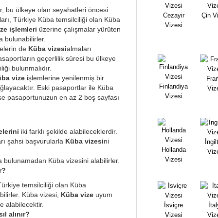
, bu ülkeye olan seyahatleri öncesi
Cezayir
Çin V
rı, Türkiye Küba temsilciliği olan Küba
Vizesi
ze işlemleri
üzerine çalışmalar yürüten
 bulunabilirler.
selerin de
Küba vizesi
almaları
saportların geçerlilik süresi bu ülkeye
liği bulunmalıdır.
ba vize
işlemlerine yenilenmiş bir
Fra
Finlandiya
layacaktır. Eski pasaportlar ile Küba
Viz
Vizesi
ise pasaportunuzun en az 2 boş sayfası
e
lerini
iki farklı şekilde alabileceklerdir.
arı şahsi başvurularla
Küba vizesi
ni
İngil
Hollanda
Viz
Vizesi
a bulunamadan Küba vizesini alabilirler.
ır?
rkiye temsilciliği olan Küba
lirler. Küba vizesi,
Küba vize
uyum
e alabilecektir.
İsviçre
İta
l alınır?
Vizesi
Viz