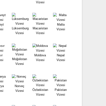
Vizesi
eyt
Malta
Lüksemburg
Macaristan
esi
Vizesi
Vizesi
Vizesi
ır
Moldova
Nepal
Moğolistan
esi
Vizesi
Vizesi
Vizesi
rya
Norveç
Özbekistan
Pakistan
esi
Vizesi
Vizesi
Vizesi