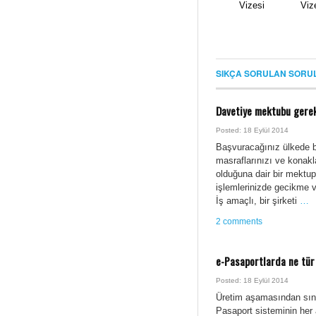
Vizesi
Viz
SIKÇA SORULAN SORU
Davetiye mektubu gerek
Posted: 18 Eylül 2014
Başvuracağınız ülkede bi
masraflarınızı ve konakl
olduğuna dair bir mektu
işlemlerinizde gecikme 
İş amaçlı, bir şirketi
…
2 comments
e-Pasaportlarda ne tür
Posted: 18 Eylül 2014
Üretim aşamasından sınır
Pasaport sisteminin her