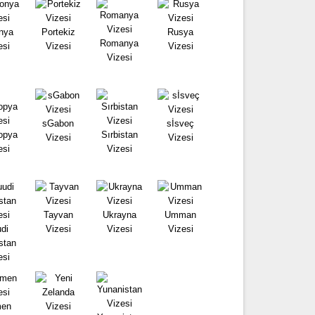
nya
Portekiz
Rusya
Romanya
esi
Vizesi
Vizesi
Vizesi
sGabon
sİsveç
opya
Sırbistan
Vizesi
Vizesi
esi
Vizesi
Tayvan
Ukrayna
Umman
di
Vizesi
Vizesi
Vizesi
stan
esi
en