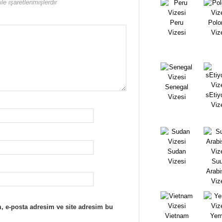
ile işaretlenmişlerdir
Peru
Polo
Vizesi
Viz
Senegal
sEtiy
Vizesi
Viz
Sudan
Vizesi
Suu
Arabi
Viz
, e-posta adresim ve site adresim bu
Vietnam
Yem