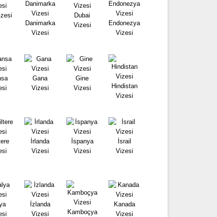
izesi
Dubai
Danimarka
Endonezya
Vizesi
Vizesi
Vizesi
nsa
Gana
Gine
Hindistan
esi
Vizesi
Vizesi
Vizesi
tere
İrlanda
İspanya
İsrail
esi
Vizesi
Vizesi
Vizesi
lya
İzlanda
Kanada
Kamboçya
esi
Vizesi
Vizesi