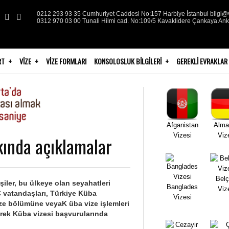
0212 293 93 35 Cumhuriyet Caddesi No:157 Harbiye İstanbul bilgi@v
0312 970 03 00 Tunali Hilmi cad. No:109/5 Kavaklidere Çankaya An
RT
VIZE
VIZE FORMLARI
KONSOLOSLUK BILGILERI
GEREKLI EVRAKLAR
Afganistan
Alma
Vizesi
Viz
kında açıklamalar
Belç
ler, bu ülkeye olan seyahatleri
Banglades
Viz
C vatandaşları, Türkiye Küba
Vizesi
ize bölümüne veyaK üba vize işlemleri
lerek Küba vizesi başvurularında