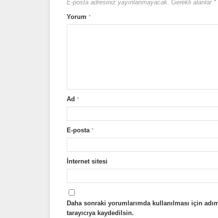
E-posta adresiniz yayınlanmayacak.
Gerekli alanlar
*
Yorum
*
Ad
*
E-posta
*
İnternet sitesi
Daha sonraki yorumlarımda kullanılması için adım
tarayıcıya kaydedilsin.