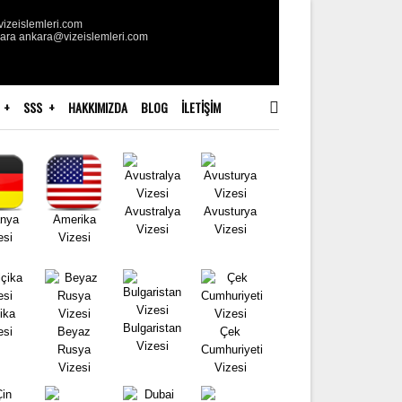
izeislemleri.com
kara ankara@vizeislemleri.com
SSS
HAKKIMIZDA
BLOG
İLETIŞIM
Avustralya
Avusturya
nya
Amerika
Vizesi
Vizesi
esi
Vizesi
ika
Bulgaristan
esi
Beyaz
Çek
Vizesi
Rusya
Cumhuriyeti
Vizesi
Vizesi