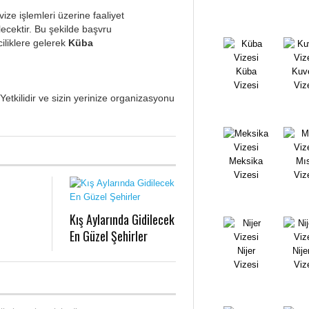
e işlemleri üzerine faaliyet
ilecektir. Bu şekilde başvru
iliklere gelerek
Küba
Küba
Kuv
Vizesi
Viz
tkilidir ve sizin yerinize organizasyonu
Meksika
Mıs
Vizesi
Viz
Kış Aylarında Gidilecek
En Güzel Şehirler
Nijer
Nije
Vizesi
Viz