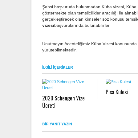
Şahsi başvuruda bulunmadan Küba vizesi, Küba viz
göstermekte olan temsilcilikler aracılığı ile alınab
gerçekleştirecek olan kimseler söz konusu temsilc
vizesi
başvurularında bulunabilirler.
Unutmayın Acenteliğimiz Küba Vizesi konusunda Ye
yürütebilmektedir.
İLGILI İÇERIKLER
Pisa Kulesi
2020 Schengen Vize
Ücreti
BIR YANIT YAZIN