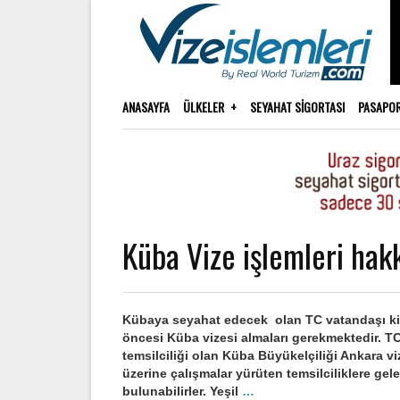
ANASAYFA
ÜLKELER
SEYAHAT SIGORTASI
PASAPO
Küba Vize işlemleri hak
Kübaya seyahat edecek olan TC vatandaşı kişi
öncesi Küba vizesi almaları gerekmektedir. T
temsilciliği olan Küba Büyükelçiliği Ankara v
üzerine çalışmalar yürüten temsilciliklere ge
bulunabilirler. Yeşil
…