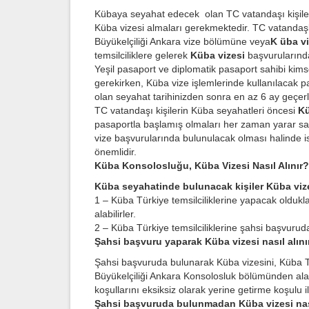
Kübaya seyahat edecek olan TC vatandaşı kişiler
Küba vizesi almaları gerekmektedir. TC vatandaşla
Büyükelçiliği Ankara vize bölümüne veya
K üba vi
temsilciliklere gelerek
Küba vizesi
başvurularında
Yeşil pasaport ve diplomatik pasaport sahibi kim
gerekirken, Küba vize işlemlerinde kullanılacak pa
olan seyahat tarihinizden sonra en az 6 ay geçerli
TC vatandaşı kişilerin Küba seyahatleri öncesi
Kü
pasaportla başlamış olmaları her zaman yarar sağ
vize başvurularında bulunulacak olması halinde 
önemlidir.
Küba Konsolosluğu, Küba Vizesi Nasıl Alınır?
Küba seyahatinde bulunacak kişiler
Küba viz
1 – Küba Türkiye temsilciliklerine yapacak oldukl
alabilirler.
2 – Küba Türkiye temsilciliklerine şahsi başvurud
Şahsi başvuru yaparak Küba vizesi nasıl alın
Şahsi başvuruda bulunarak Küba vizesini, Küba Tü
Büyükelçiliği Ankara Konsolosluk bölümünden alabi
koşullarını eksiksiz olarak yerine getirme koşulu il
Şahsi başvuruda bulunmadan Küba vizesi nası