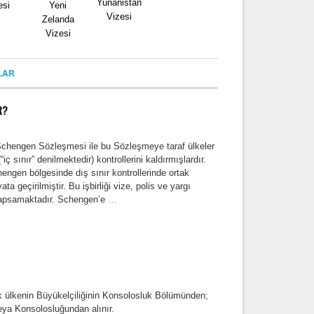
Yunanistan
esi
Yeni
Vizesi
Zelanda
Vizesi
LAR
R?
 Schengen Sözleşmesi ile bu Sözleşmeye taraf ülkeler
“iç sınır” denilmektedir) kontrollerini kaldırmışlardır.
engen bölgesinde dış sınır kontrollerinde ortak
a geçirilmiştir. Bu işbirliği vize, polis ve yargı
i kapsamaktadır. Schengen’e
…
ek ülkenin Büyükelçiliğinin Konsolosluk Bölümünden;
ya Konsolosluğundan alınır.