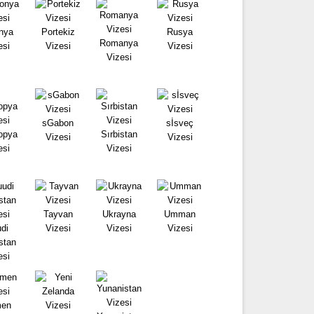
nya
Portekiz
Rusya
Romanya
esi
Vizesi
Vizesi
Vizesi
sGabon
sİsveç
opya
Sırbistan
Vizesi
Vizesi
esi
Vizesi
Tayvan
Ukrayna
Umman
di
Vizesi
Vizesi
Vizesi
stan
esi
en