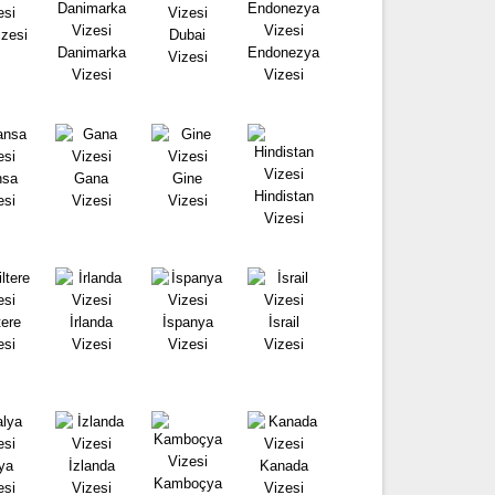
izesi
Dubai
Danimarka
Endonezya
Vizesi
Vizesi
Vizesi
nsa
Gana
Gine
Hindistan
esi
Vizesi
Vizesi
Vizesi
tere
İrlanda
İspanya
İsrail
esi
Vizesi
Vizesi
Vizesi
lya
İzlanda
Kanada
Kamboçya
esi
Vizesi
Vizesi