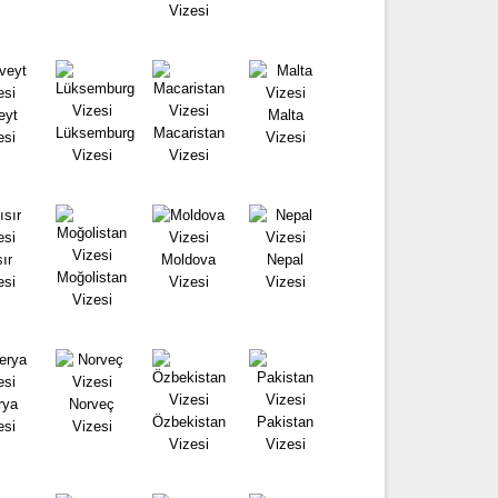
Vizesi
eyt
Malta
Lüksemburg
Macaristan
esi
Vizesi
Vizesi
Vizesi
ır
Moldova
Nepal
Moğolistan
esi
Vizesi
Vizesi
Vizesi
rya
Norveç
Özbekistan
Pakistan
esi
Vizesi
Vizesi
Vizesi