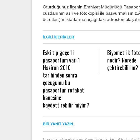
Oturduğunuz ilçenin Emniyet Müdürlüğü Pasaport 
cüzdanının aslı ve fotokopisi ile başvurmalısınız.A
ücretler ) miktarlarına aşağıdaki adresten ulaşabil
İLGILI İÇERIKLER
Eski tip geçerli
Biyometrik fot
pasaportum var. 1
nedir? Nerede
Haziran 2010
çektirebilirim?
tarihinden sonra
çocuğumu bu
pasaportun refakat
hanesine
kaydettirebilir miyim?
BIR YANIT YAZIN
E-posta adresiniz yayınlanmayacak.
Gerekli alanlar
*