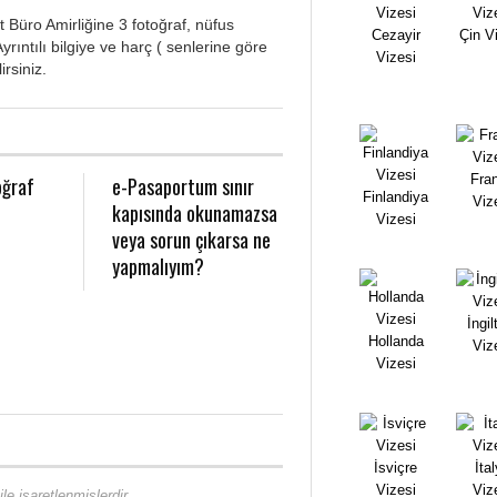
Büro Amirliğine 3 fotoğraf, nüfus
Cezayir
Çin V
yrıntılı bilgiye ve harç ( senlerine göre
Vizesi
irsiniz.
Fra
oğraf
e-Pasaportum sınır
Finlandiya
Viz
kapısında okunamazsa
Vizesi
veya sorun çıkarsa ne
yapmalıyım?
İngil
Hollanda
Viz
Vizesi
İsviçre
İta
Vizesi
Viz
ile işaretlenmişlerdir