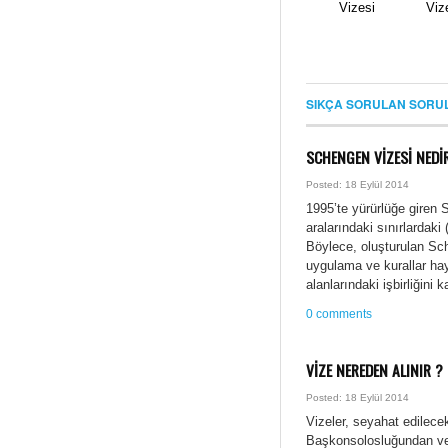
Vizesi
Viz
SIKÇA SORULAN SORU
SCHENGEN VİZESİ NEDİ
Posted: 18 Eylül 2014
1995’te yürürlüğe giren
aralarındaki sınırlardaki (
Böylece, oluşturulan Sch
uygulama ve kurallar hayat
alanlarındaki işbirliğin
0 comments
VİZE NEREDEN ALINIR ?
Posted: 18 Eylül 2014
Vizeler, seyahat edilec
Başkonsolosluğundan ve