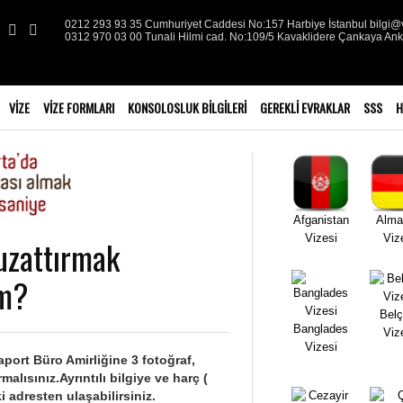
0212 293 93 35 Cumhuriyet Caddesi No:157 Harbiye İstanbul bilgi@v
0312 970 03 00 Tunali Hilmi cad. No:109/5 Kavaklidere Çankaya An
VIZE
VIZE FORMLARI
KONSOLOSLUK BILGILERI
GEREKLI EVRAKLAR
SSS
H
Afganistan
Alma
Vizesi
Viz
uzattırmak
ım?
Belç
Banglades
Viz
Vizesi
ort Büro Amirliğine 3 fotoğraf,
alısınız.Ayrıntılı bilgiye ve harç (
i adresten ulaşabilirsiniz.