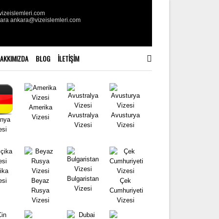
izeislemleri.com
kara ankara@vizeislemleri.com
AKKIMIZDA
BLOG
İLETIŞIM
Amerika
Avustralya
Avusturya
Vizesi
nya
Vizesi
Vizesi
esi
ika
Bulgaristan
esi
Beyaz
Çek
Vizesi
Rusya
Cumhuriyeti
Vizesi
Vizesi