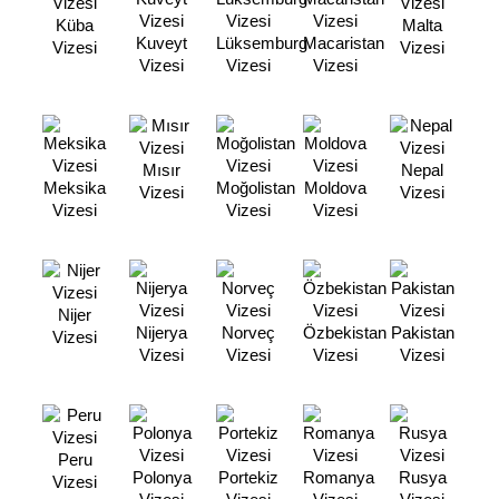
Küba
Malta
Kuveyt
Lüksemburg
Macaristan
Vizesi
Vizesi
Vizesi
Vizesi
Vizesi
Mısır
Nepal
Meksika
Moğolistan
Moldova
Vizesi
Vizesi
Vizesi
Vizesi
Vizesi
Nijer
Nijerya
Norveç
Özbekistan
Pakistan
Vizesi
Vizesi
Vizesi
Vizesi
Vizesi
Peru
Polonya
Portekiz
Romanya
Rusya
Vizesi