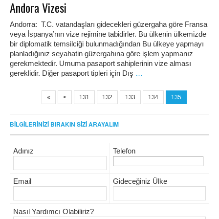
Andora Vizesi
Andorra: T.C. vatandaşları gidecekleri güzergaha göre Fransa
veya İspanya’nın vize rejimine tabidirler. Bu ülkenin ülkemizde
bir diplomatik temsilciği bulunmadığından Bu ülkeye yapmayı
planladığınız seyahatin güzergahına göre işlem yapmanız
gerekmektedir. Umuma pasaport sahiplerinin vize alması
gereklidir. Diğer pasaport tipleri için Dış
…
«
<
131
132
133
134
135
BİLGİLERİNİZİ BIRAKIN SİZİ ARAYALIM
Adınız
Telefon
Email
Gideceğiniz Ülke
Nasıl Yardımcı Olabiliriz?