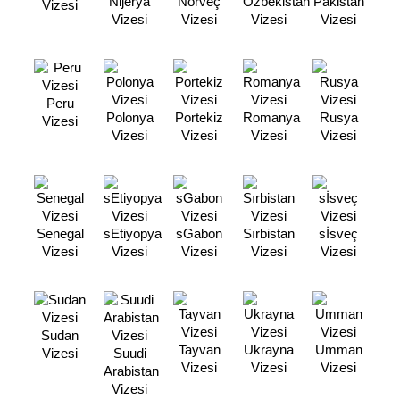
Nijerya
Norveç
Özbekistan
Pakistan
Vizesi
Vizesi
Vizesi
Vizesi
Vizesi
Peru
Polonya
Portekiz
Romanya
Rusya
Vizesi
Vizesi
Vizesi
Vizesi
Vizesi
Senegal
sEtiyopya
sGabon
Sırbistan
sİsveç
Vizesi
Vizesi
Vizesi
Vizesi
Vizesi
Sudan
Tayvan
Ukrayna
Umman
Vizesi
Suudi
Vizesi
Vizesi
Vizesi
Arabistan
Vizesi