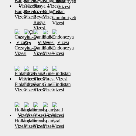
Banglades
Belçika
Bulgaristan
Çek
Vizesi
Vizesi
Beyaz
Vizesi
Cumhuriyeti
Rusya
Vizesi
Vizesi
Çin
Cezayir
Danimarka
Dubai
Endonezya
Vizesi
Vizesi
Vizesi
Vizesi
Vizesi
Finlandiya
Fransa
Gana
Gine
Hindistan
Vizesi
Vizesi
Vizesi
Vizesi
Vizesi
Hollanda
İngiltere
İrlanda
İspanya
İsrail
Vizesi
Vizesi
Vizesi
Vizesi
Vizesi