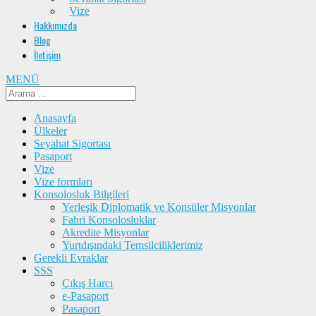
Vize
Hakkımızda
Blog
İletişim
MENÜ
Anasayfa
Ülkeler
Seyahat Sigortası
Pasaport
Vize
Vize formları
Konsolosluk Bilgileri
Yerleşik Diplomatik ve Konsüler Misyonlar
Fahri Konsolosluklar
Akredite Misyonlar
Yurtdışındaki Temsilciliklerimiz
Gerekli Evraklar
SSS
Çıkış Harcı
e-Pasaport
Pasaport