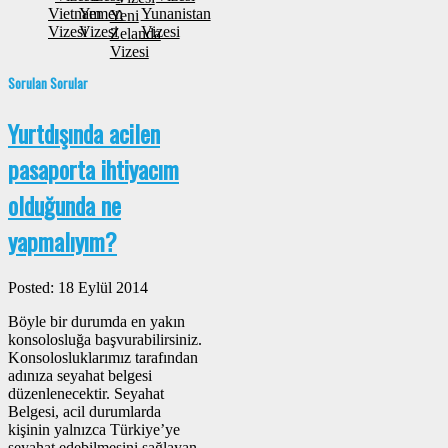
Vietnam
Yemen
Yunanistan
Yeni
Vizesi
Vizesi
Vizesi
Zelanda
Vizesi
Sorulan Sorular
Yurtdışında acilen
pasaporta ihtiyacım
olduğunda ne
yapmalıyım?
Posted: 18 Eylül 2014
Böyle bir durumda en yakın
konsolosluğa başvurabilirsiniz.
Konsolosluklarımız tarafından
adınıza seyahat belgesi
düzenlenecektir. Seyahat
Belgesi, acil durumlarda
kişinin yalnızca Türkiye’ye
seyahat edebilmesini sağlayan