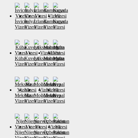
İsviçre
İtalya
İzlanda
Kamboçya
Kanada
Vizesi
Vizesi
Vizesi
Vizesi
Vizesi
Küba
Kuveyt
Lüksemburg
Macaristan
Malta
Vizesi
Vizesi
Vizesi
Vizesi
Vizesi
Meksika
Mısır
Moğolistan
Moldova
Nepal
Vizesi
Vizesi
Vizesi
Vizesi
Vizesi
Nijer
Nijerya
Norveç
Özbekistan
Pakistan
Vizesi
Vizesi
Vizesi
Vizesi
Vizesi