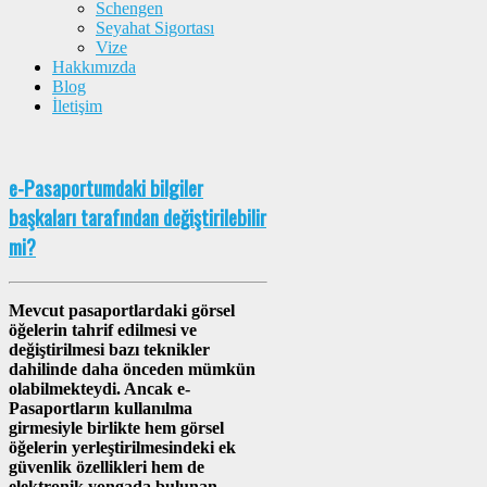
Schengen
Seyahat Sigortası
Vize
Hakkımızda
Blog
İletişim
e-Pasaportumdaki bilgiler
başkaları tarafından değiştirilebilir
mi?
Mevcut pasaportlardaki görsel
öğelerin tahrif edilmesi ve
değiştirilmesi bazı teknikler
dahilinde daha önceden mümkün
olabilmekteydi. Ancak e-
Pasaportların kullanılma
girmesiyle birlikte hem görsel
öğelerin yerleştirilmesindeki ek
güvenlik özellikleri hem de
elektronik yongada bulunan