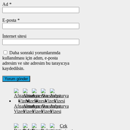
Ad
*
E-posta
*
İnternet sitesi
Daha sonraki yorumlarımda
kullanılması için adım, e-posta
adresim ve site adresim bu tarayıcıya
kaydedilsin.
Afganistan
Almanya
Amerika
Avustralya
Avusturya
Vizesi
Vizesi
Vizesi
Vizesi
Vizesi