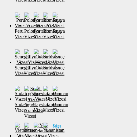
Peru
Polonya
Portekiz
Romanya
Rusya
Vizesi
Vizesi
Vizesi
Vizesi
Vizesi
Senegal
sEtiyopya
sGabon
Sırbistan
sİsveç
Vizesi
Vizesi
Vizesi
Vizesi
Vizesi
Sudan
Tayvan
Ukrayna
Umman
Suudi
Vizesi
Vizesi
Vizesi
Vizesi
Arabistan
Vizesi
Sıkça