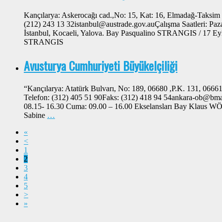
Kançılarya: Askerocağı cad.,No: 15, Kat: 16, Elmadağ-Taksi
(212) 243 13 32istanbul@austrade.gov.auÇalışma Saatleri: Paz
İstanbul, Kocaeli, Yalova. Bay Pasqualino STRANGIS / 17 E
STRANGIS
Avusturya Cumhuriyeti Büyükelçiliği
“Kançılarya: Atatürk Bulvarı, No: 189, 06680 ,P.K. 131, 06
Telefon: (312) 405 51 90Faks: (312) 418 94 54ankara-ob@bmaa.
08.15- 16.30 Cuma: 09.00 – 16.00 Ekselansları Bay Klaus 
Sabine
…
«
<
1
2
3
4
5
>
»