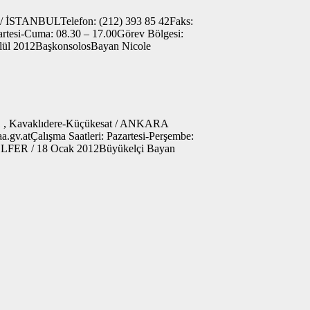
m / İSTANBULTelefon: (212) 393 85 42Faks:
artesi-Cuma: 08.30 – 17.00Görev Bölgesi:
ylül 2012BaşkonsolosBayan Nicole
661 , Kavaklıdere-Küçükesat / ANKARA
gv.atÇalışma Saatleri: Pazartesi-Perşembe:
WÖLFER / 18 Ocak 2012Büyükelçi Bayan