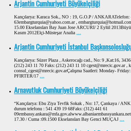
Arjantin Cumhuriyeti Büyükelçiliği
Kançılarya: Karaca Sok., NO : 19, G.O.P / ANKARATelefon: (
63embargturquia@yahoo.com.ar , embargturquia@hotmail.comÇa
15.00 Ekselansları Bay Juan Jose ARCURI/ 2 Eylül 2013Bü
Kasım 2012Elçi-Müsteşar Analia
…
Arjantin Cumhuriyeti İstanbul Başkonsolosluğ
Kançılarya: Süzer Plaza , Askerocağı cad., No: 9 ,Kat:16, 34
(212) 243 11 70 Faks: (212) 243 11 10 cgest@mrecic.gov.ar , k
consul_cgest@mrecic.gov.arÇalışma Saatleri: Monday- Friday:
PFIRTER/17
…
Arnavutluk Cumhuriyeti Büyükelçiliği
“Kançılarya: Ebu Ziya Tevfik Sokak , No: 17, Çankaya / ANK
durum telefonu : 541 439 19 68Faks: (312) 441 61
09embassy.ankara@mfa.gov.alwww.albaniaembassyankara.netÇal
17.30 / Cuma :09.1500 Ekselansları Bay Genci MUÇAJ
…