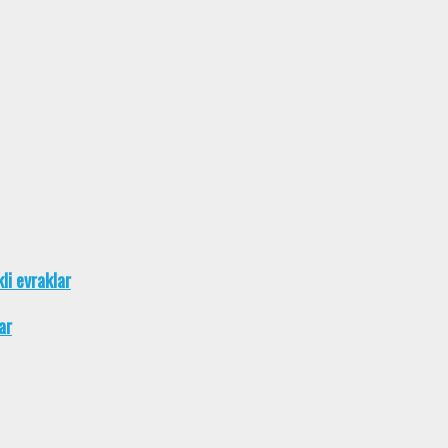
kli evraklar
ar