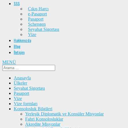
SSS
Çıkış Harcı
e-Pasaport
Pasaport
Schengen
Seyahat Sigortası
Vize
Hakkımızda
Blog
İletişim
MENÜ
Anasayfa
Ülkeler
Seyahat Sigortası
Pasaport
Vize
Vize formları
Konsolosluk Bilgileri
Yerleşik Diplomatik ve Konsüler Misyonlar
Fahri Konsolosluklar
Akredite Misyonlar