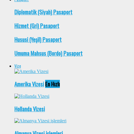
Diplomatik (Siyah) Pasaport
Hizmet (Gri) Pasaport
Hususi (Yeşil) Pasaport
Umuma Mahsus (Bordo) Pasaport
Vize
Amerika Vizesi
En Hızlı
Hollanda Vizesi
Almanya Vizesi işlemleri