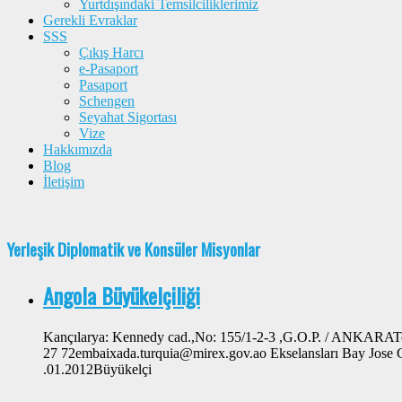
Yurtdışındaki Temsilciliklerimiz
Gerekli Evraklar
SSS
Çıkış Harcı
e-Pasaport
Pasaport
Schengen
Seyahat Sigortası
Vize
Hakkımızda
Blog
İletişim
Yerleşik Diplomatik ve Konsüler Misyonlar
Angola Büyükelçiliği
Kançılarya: Kennedy cad.,No: 155/1-2-3 ,G.O.P. / ANKARATe
27 72embaixada.turquia@mirex.gov.ao Ekselansları Bay Jose 
.01.2012Büyükelçi