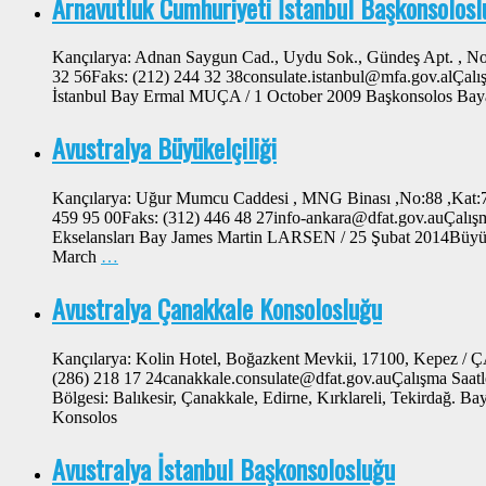
Arnavutluk Cumhuriyeti İstanbul Başkonsolosl
Kançılarya: Adnan Saygun Cad., Uydu Sok., Gündeş Apt. , No
32 56Faks: (212) 244 32 38consulate.istanbul@mfa.gov.alÇalış
İstanbul Bay Ermal MUÇA / 1 October 2009 Başkonsolos 
Avustralya Büyükelçiliği
Kançılarya: Uğur Mumcu Caddesi , MNG Binası ,No:88 ,Kat:
459 95 00Faks: (312) 446 48 27info-ankara@dfat.gov.auÇalışma
Ekselansları Bay James Martin LARSEN / 25 Şubat 2014Bü
March
…
Avustralya Çanakkale Konsolosluğu
Kançılarya: Kolin Hotel, Boğazkent Mevkii, 17100, Kepez 
(286) 218 17 24canakkale.consulate@dfat.gov.auÇalışma Saatl
Bölgesi: Balıkesir, Çanakkale, Edirne, Kırklareli, Tekirdağ.
Konsolos
Avustralya İstanbul Başkonsolosluğu