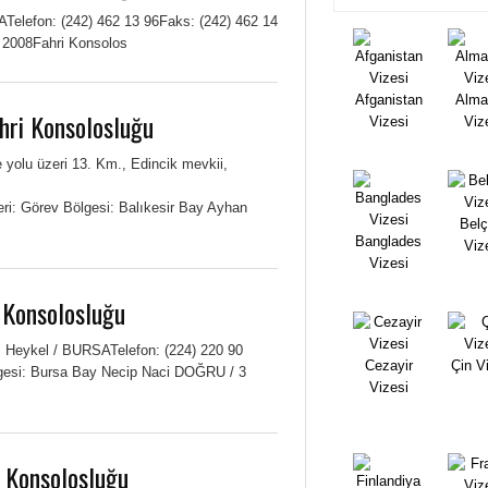
Telefon: (242) 462 13 96Faks: (242) 462 14
 2008Fahri Konsolos
Afganistan
Alma
hri Konsolosluğu
Vizesi
Viz
yolu üzeri 13. Km., Edincik mevkii,
ri: Görev Bölgesi: Balıkesir Bay Ayhan
Belç
Banglades
Viz
Vizesi
 Konsolosluğu
0, Heykel / BURSATelefon: (224) 220 90
Cezayir
Çin V
lgesi: Bursa Bay Necip Naci DOĞRU / 3
Vizesi
i Konsolosluğu