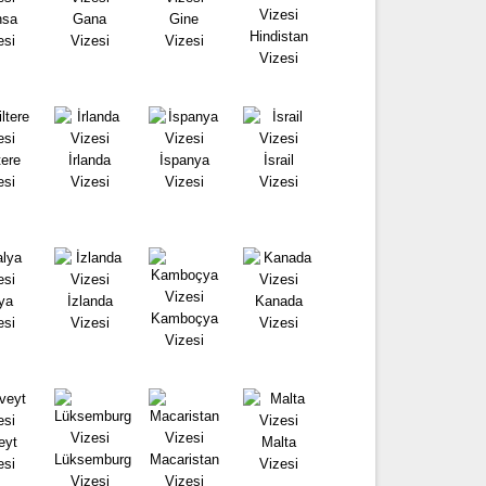
nsa
Gana
Gine
Hindistan
esi
Vizesi
Vizesi
Vizesi
tere
İrlanda
İspanya
İsrail
esi
Vizesi
Vizesi
Vizesi
lya
İzlanda
Kanada
Kamboçya
esi
Vizesi
Vizesi
Vizesi
eyt
Malta
Lüksemburg
Macaristan
esi
Vizesi
Vizesi
Vizesi