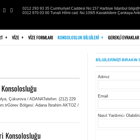
0212 293 93 35 Cumhuriyet Caddesi No:157 Harbiye İstanbul bilgi@v
0312 970 03 00 Tunali Hilmi cad. No:109/5 Kavaklidere Çankaya An
RT
VIZE
VIZE FORMLARI
KONSOLOSLUK BILGILERI
GEREKLI EVRAKLAR
BİLGİLERİNİZİ BIRAKIN 
Adınız
 Konsolosluğu
Email
nolya, Çukurova / ADANATelefon: (212) 229
om.trGörev Bölgesi: Adana İbrahim AKTOZ /
Nasıl Yardımcı Olabilir
ri Konsolosluğu