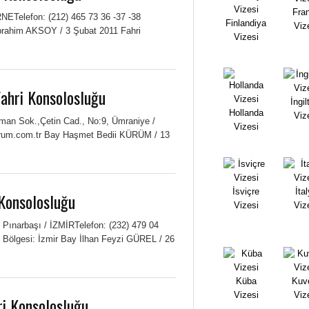
Fra
NETelefon: (212) 465 73 36 -37 -38
Finlandiya
Viz
rahim AKSOY / 3 Şubat 2011 Fahri
Vizesi
ahri Konsolosluğu
İngil
Hollanda
Viz
uman Sok.,Çetin Cad., No:9, Ümraniye /
Vizesi
rum.com.tr Bay Haşmet Bedii KÜRÜM / 13
İsviçre
İta
 Konsolosluğu
Vizesi
Viz
, Pınarbaşı / İZMİRTelefon: (232) 479 04
Bölgesi: İzmir Bay İlhan Feyzi GÜREL / 26
Küba
Kuv
Vizesi
Viz
ri Konsolosluğu