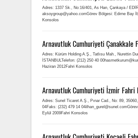
Adres: 1337 Sk., No:16/401, As Han, Çankaya / EDİR
aksoygroup@yahoo.comGörev Bölgesi: Edirne Bay İb
Konsolos
Arnavutluk Cumhuriyeti Çanakkale F
Adres: Kürüm Holding A.Ş., Tatlısu Mah., Nurettin D
İSTANBULTelefon: (212) 250 40 00hasmetkurum@ku
Haziran 2012Fahri Konsolos
Arnavutluk Cumhuriyeti İzmir Fahri
Adres: Sunel Ticaret A.Ş., Pınar Cad., No: 89, 35060
04Faks: (232) 479 14 04ilhan_gurel@sunel.comGörev 
Eylül 2009Fahri Konsolos
Arnavutluk Cumhuriyeti Kocaeli Fah