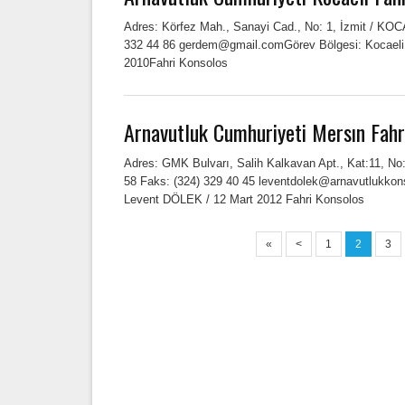
Adres: Körfez Mah., Sanayi Cad., No: 1, İzmit / KOC
332 44 86 gerdem@gmail.comGörev Bölgesi: Kocael
2010Fahri Konsolos
Arnavutluk Cumhuriyeti Mersın Fahr
Adres: GMK Bulvarı, Salih Kalkavan Apt., Kat:11, N
58 Faks: (324) 329 40 45 leventdolek@arnavutlukkon
Levent DÖLEK / 12 Mart 2012 Fahri Konsolos
«
<
1
2
3