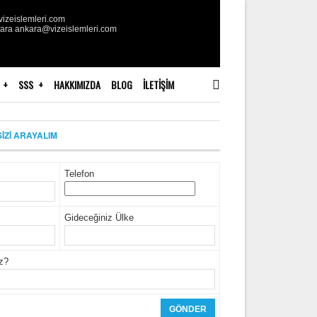
izeislemleri.com
kara ankara@vizeislemleri.com
SSS
HAKKIMIZDA
BLOG
İLETIŞIM
SİZİ ARAYALIM
Telefon
Gideceğiniz Ülke
iz?