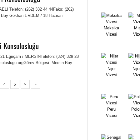
AELİ Telefon: (262) 332 44 44Faks: (262)
i Bay Gökhan ERDEM / 18 Haziran
Meksika
Mıs
Vizesi
Viz
i Konsolosluğu
o:21 Eğriçam / MERSİNTelefon: (324) 329 28
soloslugu.orgGörev Bölgesi: Mersin Bay
Nijer
Nije
Vizesi
Viz
4
5
>
»
Peru
Polo
Vizesi
Viz