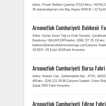
Adres: Pınarlı Beldesi Çamköy 07113 Aksu / ANTALYA
28 ataylav@gmail.com Bay Atayla VARLIK / 22 Eylül
Arnavutluk Cumhuriyeti Balıkesir Fa
Adres: Ayhan Sezer Yağ ve Gıda Tesisleri, Çanakkale 
Bandırma / BALIKESİRTelefon: (266) 727 25 11Faks:
balikesir@arnavutlukkonsoloslugu.comÇalışma Saatle
SEZER / 25 Eylül 2010Fahri Konsolos
Arnavutluk Cumhuriyeti Bursa Fahri
Adres: Atatürk Cad., Şehbenderler Apt., 47/25, 1601
40Faks: (224) 221 28 88 Çalışma Saatleri: Görev Bö
Şubat 2003 Fahri Konsolos
Arnavutluk Cumhuriyeti Edirne Fahr