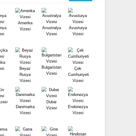
Amerika
nya
Avustralya
Avusturya
Vizesi
esi
Vizesi
Vizesi
ika
Bulgaristan
esi
Beyaz
Çek
Vizesi
Rusya
Cumhuriyeti
Vizesi
Vizesi
izesi
Dubai
Danimarka
Endonezya
Vizesi
Vizesi
Vizesi