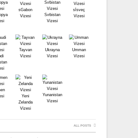
sGabon
sİsveç
opya
Sırbistan
Vizesi
Vizesi
esi
Vizesi
Tayvan
Ukrayna
Umman
di
Vizesi
Vizesi
Vizesi
stan
esi
en
Yunanistan
esi
Yeni
Vizesi
Zelanda
Vizesi
ALL POSTS