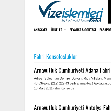
ANASAYFA
ÜLKELER
SEYAHAT SIGORTASI
PASAPO
Fahri Konsolosluklar
Arnavutluk Cumhuriyeti Adana Fahri
Adres: Süleyman Demirel Bulvarı, Riva Villaları, Ma
43 53Faks: (212) 229 43 52ibrahimaktoz@akdaglar.c
10 Mart 2011Fahri Konsolos
Arnavutluk Cumhuriyeti Antalya Fah