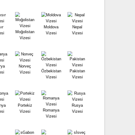
ır
Moldova
Nepal
Moğolistan
esi
Vizesi
Vizesi
Vizesi
rya
Norveç
Özbekistan
Pakistan
esi
Vizesi
Vizesi
Vizesi
nya
Portekiz
Rusya
Romanya
esi
Vizesi
Vizesi
Vizesi