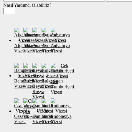
Nasıl Yardımcı Olabiliriz?
Afganistan
Almanya
Amerika
Avustralya
Avusturya
Vizesi
Vizesi
Vizesi
Vizesi
Vizesi
Banglades
Belçika
Bulgaristan
Çek
Vizesi
Vizesi
Beyaz
Vizesi
Cumhuriyeti
Rusya
Vizesi
Vizesi
Çin
Cezayir
Danimarka
Dubai
Endonezya
Vizesi
Vizesi
Vizesi
Vizesi
Vizesi