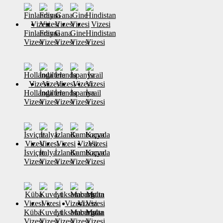
Finlandiya
Fransa
Gana
Gine
Hindistan
Vizesi
Vizesi
Vizesi
Vizesi
Vizesi
Hollanda
İngiltere
İrlanda
İspanya
İsrail
Vizesi
Vizesi
Vizesi
Vizesi
Vizesi
İsviçre
İtalya
İzlanda
Kamboçya
Kanada
Vizesi
Vizesi
Vizesi
Vizesi
Vizesi
Küba
Kuveyt
Lüksemburg
Macaristan
Malta
Vizesi
Vizesi
Vizesi
Vizesi
Vizesi