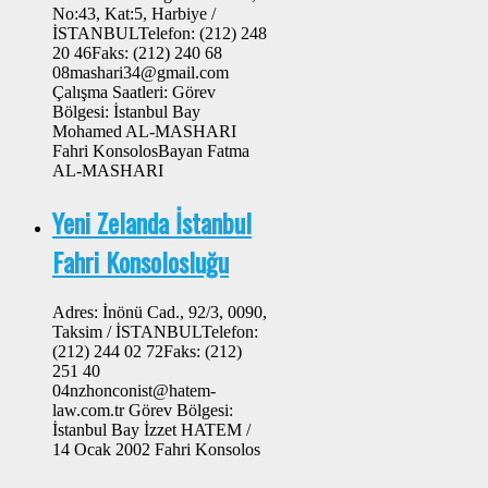
No:43, Kat:5, Harbiye /
İSTANBULTelefon: (212) 248
20 46Faks: (212) 240 68
08mashari34@gmail.com
Çalışma Saatleri: Görev
Bölgesi: İstanbul Bay
Mohamed AL-MASHARI
Fahri KonsolosBayan Fatma
AL-MASHARI
Yeni Zelanda İstanbul
Fahri Konsolosluğu
Adres: İnönü Cad., 92/3, 0090,
Taksim / İSTANBULTelefon:
(212) 244 02 72Faks: (212)
251 40
04nzhonconist@hatem-
law.com.tr Görev Bölgesi:
İstanbul Bay İzzet HATEM /
14 Ocak 2002 Fahri Konsolos