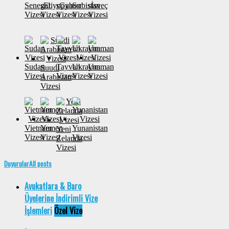
Senegal
sEtiyopya
sGabon
Sırbistan
sİsveç
Vizesi
Vizesi
Vizesi
Vizesi
Vizesi
Sudan
Tayvan
Ukrayna
Umman
Suudi
Vizesi
Vizesi
Vizesi
Vizesi
Arabistan
Vizesi
Vietnam
Yemen
Yunanistan
Yeni
Vizesi
Vizesi
Vizesi
Zelanda
Vizesi
Duyurular
All posts
Avukatlara & Baro
Üyelerine İndirimli Vize
İşlemleri
Özel Vize