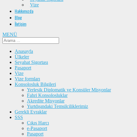
Vize
Hakkımızda
Blog
İletişim
MENÜ
Anasayfa
Ülkeler
Seyahat Sigortası
Pasaport
Vize
Vize formları
Konsolosluk Bilgileri
Yerleşik Diplomatik ve Konsüler Misyonlar
Fahri Konsolosluklar
Akredite Misyonlar
Yurtdışındaki Temsilciliklerimiz
Gerekli Evraklar
SSS
Çıkış Harcı
e-Pasaport
Pasaport