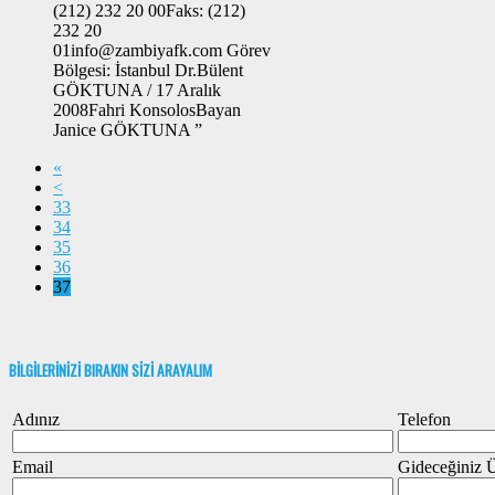
(212) 232 20 00Faks: (212)
232 20
01info@zambiyafk.com Görev
Bölgesi: İstanbul Dr.Bülent
GÖKTUNA / 17 Aralık
2008Fahri KonsolosBayan
Janice GÖKTUNA ”
«
<
33
34
35
36
37
BİLGİLERİNİZİ BIRAKIN SİZİ ARAYALIM
Adınız
Telefon
Email
Gideceğiniz 