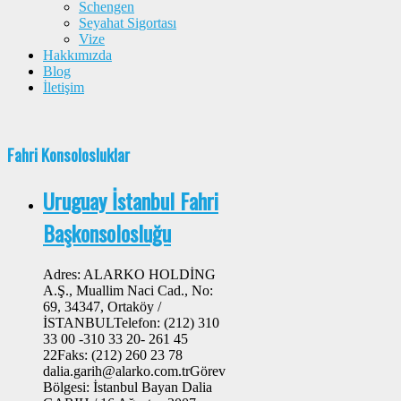
Schengen
Seyahat Sigortası
Vize
Hakkımızda
Blog
İletişim
Fahri Konsolosluklar
Uruguay İstanbul Fahri
Başkonsolosluğu
Adres: ALARKO HOLDİNG
A.Ş., Muallim Naci Cad., No:
69, 34347, Ortaköy /
İSTANBULTelefon: (212) 310
33 00 -310 33 20- 261 45
22Faks: (212) 260 23 78
dalia.garih@alarko.com.trGörev
Bölgesi: İstanbul Bayan Dalia