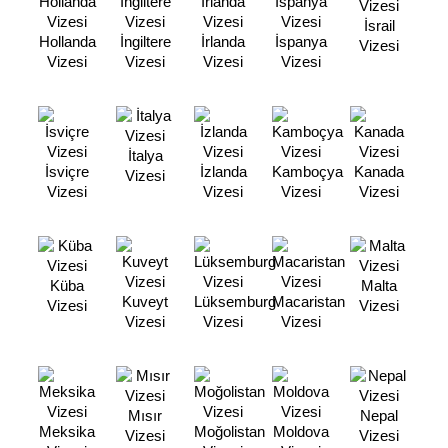
İsrail
Hollanda
İngiltere
İrlanda
İspanya
Vizesi
Vizesi
Vizesi
Vizesi
Vizesi
İtalya
İsviçre
İzlanda
Kamboçya
Kanada
Vizesi
Vizesi
Vizesi
Vizesi
Vizesi
Küba
Malta
Kuveyt
Lüksemburg
Macaristan
Vizesi
Vizesi
Vizesi
Vizesi
Vizesi
Mısır
Nepal
Meksika
Moğolistan
Moldova
Vizesi
Vizesi