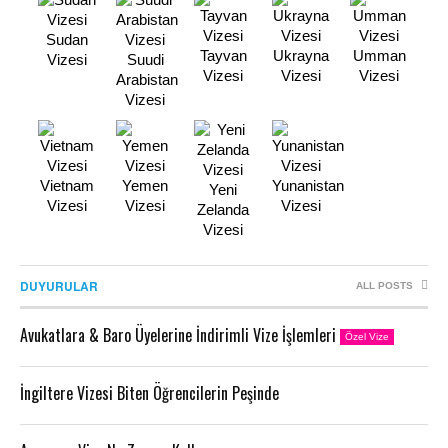
Sudan
Tayvan
Ukrayna
Umman
Vizesi
Suudi
Vizesi
Vizesi
Vizesi
Arabistan
Vizesi
Vietnam
Yemen
Yunanistan
Yeni
Vizesi
Vizesi
Vizesi
Zelanda
Vizesi
DUYURULAR
ALL POSTS
Avukatlara & Baro Üyelerine İndirimli Vize İşlemleri
Özel Vize
İngiltere Vizesi Biten Öğrencilerin Peşinde