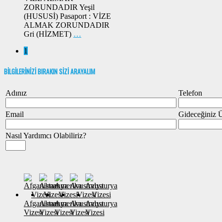
ZORUNDADIR Yeşil
(HUSUSİ) Pasaport : VİZE
ALMAK ZORUNDADIR
Gri (HİZMET)
…
1
BİLGİLERİNİZİ BIRAKIN SİZİ ARAYALIM
Adınız
Telefon
Email
Gideceğiniz 
Nasıl Yardımcı Olabiliriz?
Afganistan
Almanya
Amerika
Avustralya
Avusturya
Vizesi
Vizesi
Vizesi
Vizesi
Vizesi