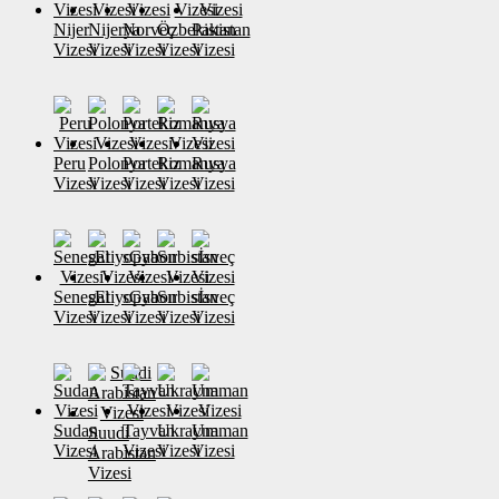
Nijer
Nijerya
Norveç
Özbekistan
Pakistan
Vizesi
Vizesi
Vizesi
Vizesi
Vizesi
Peru
Polonya
Portekiz
Romanya
Rusya
Vizesi
Vizesi
Vizesi
Vizesi
Vizesi
Senegal
sEtiyopya
sGabon
Sırbistan
sİsveç
Vizesi
Vizesi
Vizesi
Vizesi
Vizesi
Sudan
Tayvan
Ukrayna
Umman
Suudi
Vizesi
Vizesi
Vizesi
Vizesi
Arabistan
Vizesi