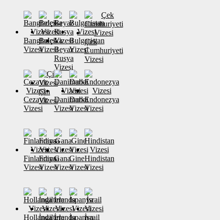
Banglades
Belçika
Bulgaristan
Çek
Vizesi
Vizesi
Beyaz
Vizesi
Cumhuriyeti
Rusya
Vizesi
Vizesi
Çin
Cezayir
Danimarka
Dubai
Endonezya
Vizesi
Vizesi
Vizesi
Vizesi
Vizesi
Finlandiya
Fransa
Gana
Gine
Hindistan
Vizesi
Vizesi
Vizesi
Vizesi
Vizesi
Hollanda
İngiltere
İrlanda
İspanya
İsrail