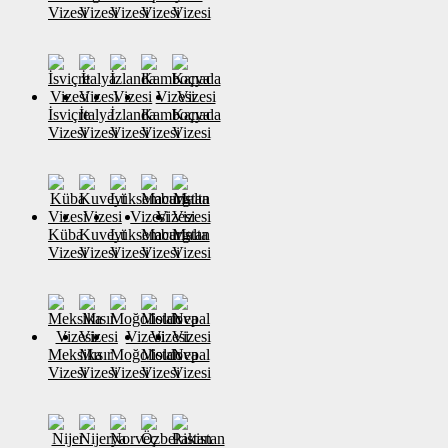
Vizesi
Vizesi
Vizesi
Vizesi
Vizesi
İsviçre
İtalya
İzlanda
Kamboçya
Kanada
Vizesi
Vizesi
Vizesi
Vizesi
Vizesi
Küba
Kuveyt
Lüksemburg
Macaristan
Malta
Vizesi
Vizesi
Vizesi
Vizesi
Vizesi
Meksika
Mısır
Moğolistan
Moldova
Nepal
Vizesi
Vizesi
Vizesi
Vizesi
Vizesi