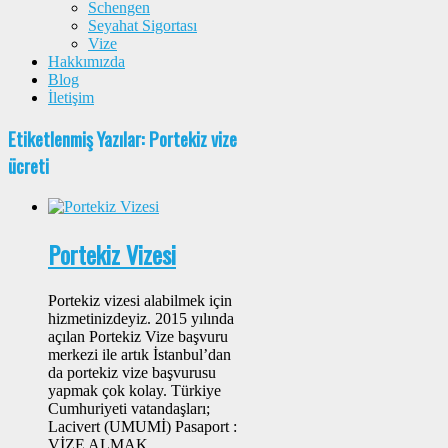
Schengen
Seyahat Sigortası
Vize
Hakkımızda
Blog
İletişim
Etiketlenmiş Yazılar: Portekiz vize
ücreti
Portekiz Vizesi
Portekiz vizesi alabilmek için
hizmetinizdeyiz. 2015 yılında
açılan Portekiz Vize başvuru
merkezi ile artık İstanbul’dan
da portekiz vize başvurusu
yapmak çok kolay. Türkiye
Cumhuriyeti vatandaşları;
Lacivert (UMUMİ) Pasaport :
VİZE ALMAK