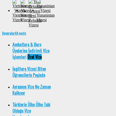
Vietnam
Yemen
Yunanistan
Yeni
Vizesi
Vizesi
Vizesi
Zelanda
Vizesi
Duyurular
All posts
Avukatlara & Baro
Üyelerine İndirimli Vize
İşlemleri
Özel Vize
İngiltere Vizesi Biten
Öğrencilerin Peşinde
Avrupaya Vize Ne Zaman
Kalkıyor
Türklerin Ülke Ülke Tabi
Olduğu Vize