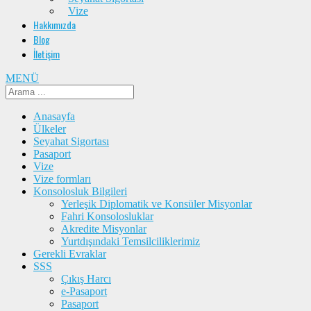
Vize
Hakkımızda
Blog
İletişim
MENÜ
Anasayfa
Ülkeler
Seyahat Sigortası
Pasaport
Vize
Vize formları
Konsolosluk Bilgileri
Yerleşik Diplomatik ve Konsüler Misyonlar
Fahri Konsolosluklar
Akredite Misyonlar
Yurtdışındaki Temsilciliklerimiz
Gerekli Evraklar
SSS
Çıkış Harcı
e-Pasaport
Pasaport