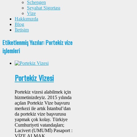
Schengen
Seyahat Sigortası
Vize
Hakkımızda
Blog
İletişim
Etiketlenmiş Yazılar: Portekiz vize
işlemleri
Portekiz Vizesi
Portekiz vizesi alabilmek için
hizmetinizdeyiz. 2015 yılında
açılan Portekiz Vize başvuru
merkezi ile artık İstanbul’dan
da portekiz vize başvurusu
yapmak çok kolay. Türkiye
Cumhuriyeti vatandaşları;
Lacivert (UMUMİ) Pasaport :
VİZE ALMAK