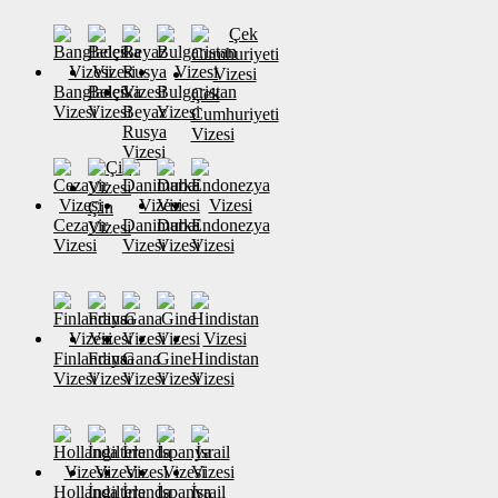
Banglades
Belçika
Bulgaristan
Çek
Vizesi
Vizesi
Beyaz
Vizesi
Cumhuriyeti
Rusya
Vizesi
Vizesi
Çin
Cezayir
Danimarka
Dubai
Endonezya
Vizesi
Vizesi
Vizesi
Vizesi
Vizesi
Finlandiya
Fransa
Gana
Gine
Hindistan
Vizesi
Vizesi
Vizesi
Vizesi
Vizesi
Hollanda
İngiltere
İrlanda
İspanya
İsrail