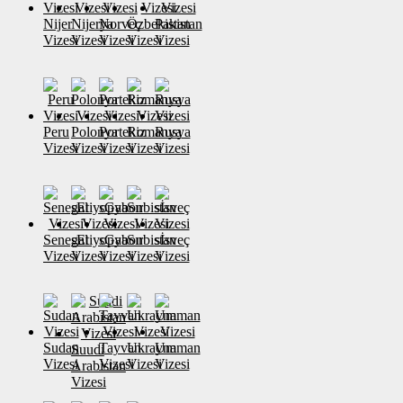
Nijer
Nijerya
Norveç
Özbekistan
Pakistan
Vizesi
Vizesi
Vizesi
Vizesi
Vizesi
Peru
Polonya
Portekiz
Romanya
Rusya
Vizesi
Vizesi
Vizesi
Vizesi
Vizesi
Senegal
sEtiyopya
sGabon
Sırbistan
sİsveç
Vizesi
Vizesi
Vizesi
Vizesi
Vizesi
Sudan
Tayvan
Ukrayna
Umman
Suudi
Vizesi
Vizesi
Vizesi
Vizesi
Arabistan
Vizesi