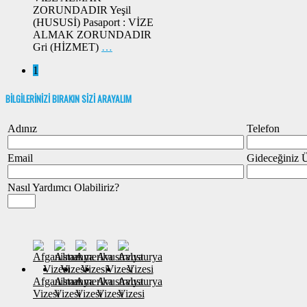
ZORUNDADIR Yeşil
(HUSUSİ) Pasaport : VİZE
ALMAK ZORUNDADIR
Gri (HİZMET)
…
1
BİLGİLERİNİZİ BIRAKIN SİZİ ARAYALIM
Adınız
Telefon
Email
Gideceğiniz 
Nasıl Yardımcı Olabiliriz?
Afganistan
Almanya
Amerika
Avustralya
Avusturya
Vizesi
Vizesi
Vizesi
Vizesi
Vizesi