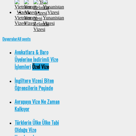
Vietnam
Yemen
Yunanistan
Yeni
Vizesi
Vizesi
Vizesi
Zelanda
Vizesi
Duyurular
All posts
Avukatlara & Baro
Üyelerine İndirimli Vize
İşlemleri
Özel Vize
İngiltere Vizesi Biten
Öğrencilerin Peşinde
Avrupaya Vize Ne Zaman
Kalkıyor
Türklerin Ülke Ülke Tabi
Olduğu Vize