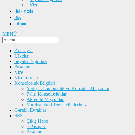
Vize
Hakkımızda
Blog
İletişim
MENÜ
Anasayfa
Ülkeler
Seyahat Sigortası
Pasaport
Vize
Vize formları
Konsolosluk Bilgileri
Yerleşik Diplomatik ve Konsüler Misyonlar
Fahri Konsolosluklar
Akredite Misyonlar
Yurtdışındaki Temsilciliklerimiz
Gerekli Evraklar
SSS
Çıkış Harcı
e-Pasaport
Pasaport