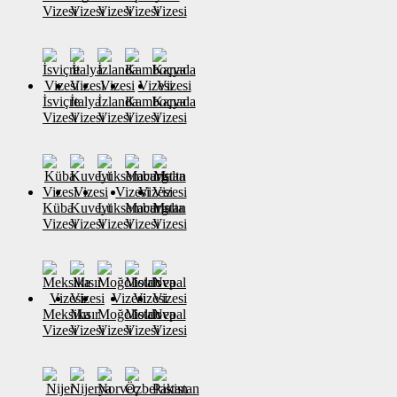
Vizesi
Vizesi
Vizesi
Vizesi
Vizesi
İsviçre
İtalya
İzlanda
Kamboçya
Kanada
Vizesi
Vizesi
Vizesi
Vizesi
Vizesi
Küba
Kuveyt
Lüksemburg
Macaristan
Malta
Vizesi
Vizesi
Vizesi
Vizesi
Vizesi
Meksika
Mısır
Moğolistan
Moldova
Nepal
Vizesi
Vizesi
Vizesi
Vizesi
Vizesi