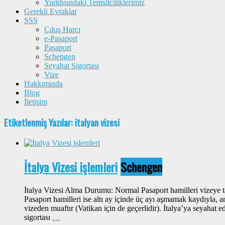
Yurtdışındaki Temsilciliklerimiz
Gerekli Evraklar
SSS
Çıkış Harcı
e-Pasaport
Pasaport
Schengen
Seyahat Sigortası
Vize
Hakkımızda
Blog
İletişim
Etiketlenmiş Yazılar: italyan vizesi
İtalya Vizesi işlemleri
Schengen
İtalya Vizesi Alma Durumu: Normal Pasaport hamilleri vizeye t
Pasaport hamilleri ise altı ay içinde üç ayı aşmamak kaydıyla, a
vizeden muaftır (Vatikan için de geçerlidir). İtalya’ya seyahat 
sigortası
…