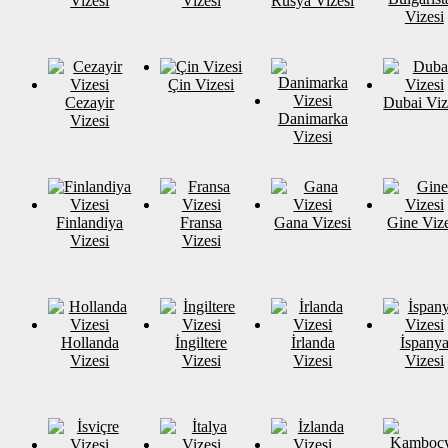
Vizesi
Vizesi
Rusya Vizesi
Vizesi
Çin Vizesi
Cezayir
Dubai Viz
Danimarka
Vizesi
Vizesi
Finlandiya
Fransa
Gana Vizesi
Gine Vize
Vizesi
Vizesi
Hollanda
İngiltere
İrlanda
İspany
Vizesi
Vizesi
Vizesi
Vizesi