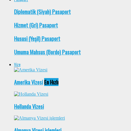
Diplomatik (Siyah) Pasaport
Hizmet (Gri) Pasaport
Hususi (Yeşil) Pasaport
Umuma Mahsus (Bordo) Pasaport
Vize
Amerika Vizesi
En Hızlı
Hollanda Vizesi
Almanya Vizesi işlemleri