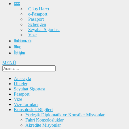
SSS
Çıkış Harcı
e-Pasaport
Pasaport
Schengen
Seyahat Sigortası
Vize
Hakkımızda
Blog
İletişim
MENÜ
Anasayfa
Ülkeler
Seyahat Sigortası
Pasaport
Vize
Vize formları
Konsolosluk Bilgileri
Yerleşik Diplomatik ve Konsüler Misyonlar
Fahri Konsolosluklar
Akredite Misyonlar