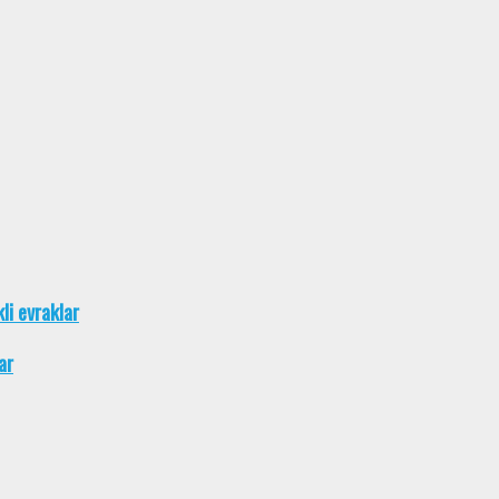
kli evraklar
ar