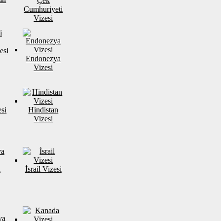
Çek
Cumhuriyeti
Vizesi
esi
Endonezya
Vizesi
si
Hindistan
Vizesi
a
İsrail Vizesi