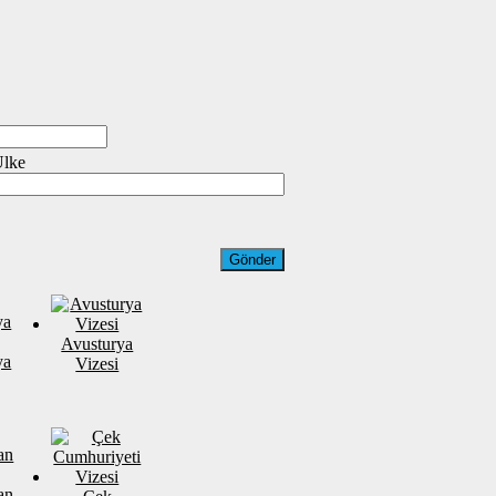
Ülke
Avusturya
ya
Vizesi
an