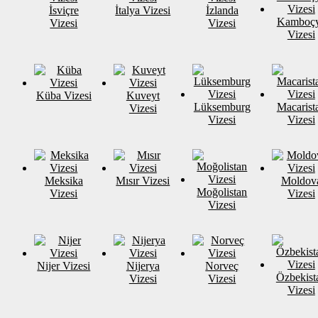
İsviçre
İtalya Vizesi
İzlanda
Kamboç
Vizesi
Vizesi
Vizesi
Küba Vizesi
Kuveyt
Lüksemburg
Macarist
Vizesi
Vizesi
Vizesi
Meksika
Mısır Vizesi
Moldov
Moğolistan
Vizesi
Vizesi
Vizesi
Nijer Vizesi
Nijerya
Norveç
Özbekist
Vizesi
Vizesi
Vizesi