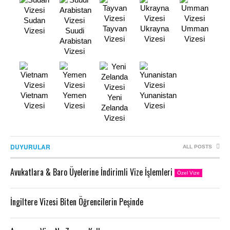
Sudan
Tayvan
Ukrayna
Umman
Vizesi
Suudi
Vizesi
Vizesi
Vizesi
Arabistan
Vizesi
Vietnam
Yemen
Yunanistan
Yeni
Vizesi
Vizesi
Vizesi
Zelanda
Vizesi
DUYURULAR
ALL POSTS
Avukatlara & Baro Üyelerine İndirimli Vize İşlemleri
Özel Vize
İngiltere Vizesi Biten Öğrencilerin Peşinde