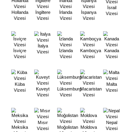
İsrail
Hollanda
İngiltere
İrlanda
İspanya
Vizesi
Vizesi
Vizesi
Vizesi
Vizesi
İtalya
İsviçre
İzlanda
Kamboçya
Kanada
Vizesi
Vizesi
Vizesi
Vizesi
Vizesi
Küba
Malta
Kuveyt
Lüksemburg
Macaristan
Vizesi
Vizesi
Vizesi
Vizesi
Vizesi
Mısır
Nepal
Meksika
Moğolistan
Moldova
Vizesi
Vizesi