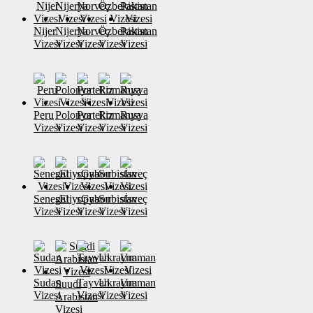
Nijer
Nijerya
Norveç
Özbekistan
Pakistan
Vizesi
Vizesi
Vizesi
Vizesi
Vizesi
Peru
Polonya
Portekiz
Romanya
Rusya
Vizesi
Vizesi
Vizesi
Vizesi
Vizesi
Senegal
sEtiyopya
sGabon
Sırbistan
sİsveç
Vizesi
Vizesi
Vizesi
Vizesi
Vizesi
Sudan
Tayvan
Ukrayna
Umman
Suudi
Vizesi
Vizesi
Vizesi
Vizesi
Arabistan
Vizesi