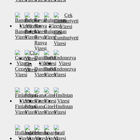
Banglades
Belçika
Bulgaristan
Çek
Vizesi
Vizesi
Beyaz
Vizesi
Cumhuriyeti
Rusya
Vizesi
Vizesi
Çin
Cezayir
Danimarka
Dubai
Endonezya
Vizesi
Vizesi
Vizesi
Vizesi
Vizesi
Finlandiya
Fransa
Gana
Gine
Hindistan
Vizesi
Vizesi
Vizesi
Vizesi
Vizesi