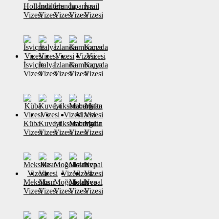
Hollanda
İngiltere
İrlanda
İspanya
İsrail
Vizesi
Vizesi
Vizesi
Vizesi
Vizesi
İsviçre
İtalya
İzlanda
Kamboçya
Kanada
Vizesi
Vizesi
Vizesi
Vizesi
Vizesi
Küba
Kuveyt
Lüksemburg
Macaristan
Malta
Vizesi
Vizesi
Vizesi
Vizesi
Vizesi
Meksika
Mısır
Moğolistan
Moldova
Nepal
Vizesi
Vizesi
Vizesi
Vizesi
Vizesi