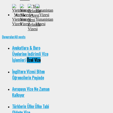
Vietnam
Yemen
Yunanistan
Yeni
Vizesi
Vizesi
Vizesi
Zelanda
Vizesi
Duyurular
All posts
Avukatlara & Baro
Üyelerine İndirimli Vize
İşlemleri
Özel Vize
İngiltere Vizesi Biten
Öğrencilerin Peşinde
Avrupaya Vize Ne Zaman
Kalkıyor
Türklerin Ülke Ülke Tabi
Olduğu Vize