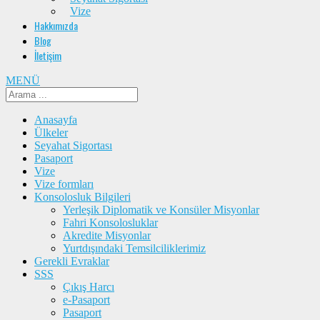
Vize
Hakkımızda
Blog
İletişim
MENÜ
Anasayfa
Ülkeler
Seyahat Sigortası
Pasaport
Vize
Vize formları
Konsolosluk Bilgileri
Yerleşik Diplomatik ve Konsüler Misyonlar
Fahri Konsolosluklar
Akredite Misyonlar
Yurtdışındaki Temsilciliklerimiz
Gerekli Evraklar
SSS
Çıkış Harcı
e-Pasaport
Pasaport