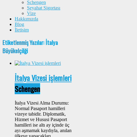
Schengen
Seyahat Sigortası
Vize
Hakkımızda
Blog
İletişim
Etiketlenmiş Yazılar: İtalya
Büyükelçilği
İtalya Vizesi işlemleri
Schengen
İtalya Vizesi Alma Durumu:
Normal Pasaport hamilleri
vizeye tabidir. Diplomatik,
Hizmet ve Hususi Pasaport
hamilleri ise altı ay içinde üç
ayı aşmamak kaydıyla, anılan
ülkeye yapacakları