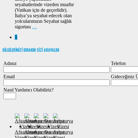
seyahatlerinde vizeden muaftır
(Vatikan için de geçerlidir).
İtalya’ya seyahat edecek olan
yolcularımızın Seyahat sağlık
sigortası
…
1
BİLGİLERİNİZİ BIRAKIN SİZİ ARAYALIM
Adınız
Telefon
Email
Gideceğiniz 
Nasıl Yardımcı Olabiliriz?
Afganistan
Almanya
Amerika
Avustralya
Avusturya
Vizesi
Vizesi
Vizesi
Vizesi
Vizesi