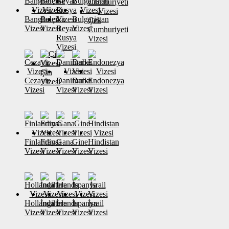
Banglades
Belçika
Bulgaristan
Çek
Vizesi
Vizesi
Beyaz
Vizesi
Cumhuriyeti
Rusya
Vizesi
Vizesi
Çin
Cezayir
Danimarka
Dubai
Endonezya
Vizesi
Vizesi
Vizesi
Vizesi
Vizesi
Finlandiya
Fransa
Gana
Gine
Hindistan
Vizesi
Vizesi
Vizesi
Vizesi
Vizesi
Hollanda
İngiltere
İrlanda
İspanya
İsrail
Vizesi
Vizesi
Vizesi
Vizesi
Vizesi