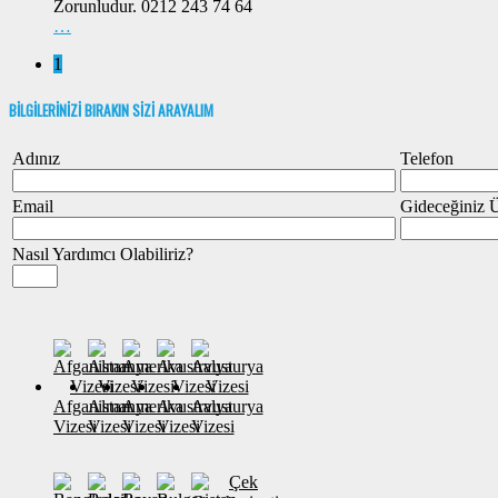
Zorunludur. 0212 243 74 64
…
1
BİLGİLERİNİZİ BIRAKIN SİZİ ARAYALIM
Adınız
Telefon
Email
Gideceğiniz 
Nasıl Yardımcı Olabiliriz?
Afganistan
Almanya
Amerika
Avustralya
Avusturya
Vizesi
Vizesi
Vizesi
Vizesi
Vizesi