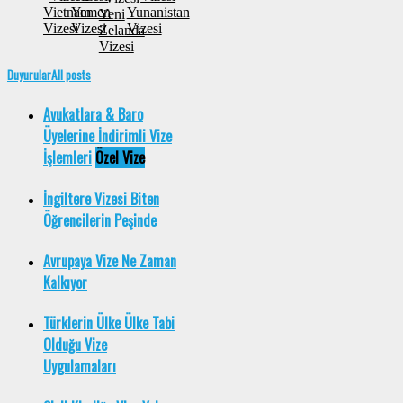
Vietnam
Yemen
Yunanistan
Yeni
Vizesi
Vizesi
Vizesi
Zelanda
Vizesi
Duyurular
All posts
Avukatlara & Baro
Üyelerine İndirimli Vize
İşlemleri
Özel Vize
İngiltere Vizesi Biten
Öğrencilerin Peşinde
Avrupaya Vize Ne Zaman
Kalkıyor
Türklerin Ülke Ülke Tabi
Olduğu Vize
Uygulamaları