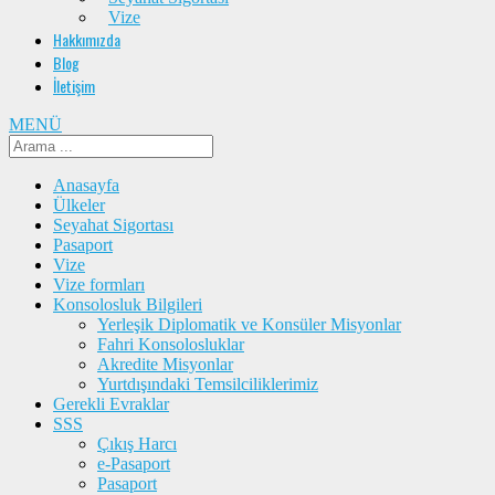
Vize
Hakkımızda
Blog
İletişim
MENÜ
Anasayfa
Ülkeler
Seyahat Sigortası
Pasaport
Vize
Vize formları
Konsolosluk Bilgileri
Yerleşik Diplomatik ve Konsüler Misyonlar
Fahri Konsolosluklar
Akredite Misyonlar
Yurtdışındaki Temsilciliklerimiz
Gerekli Evraklar
SSS
Çıkış Harcı
e-Pasaport
Pasaport