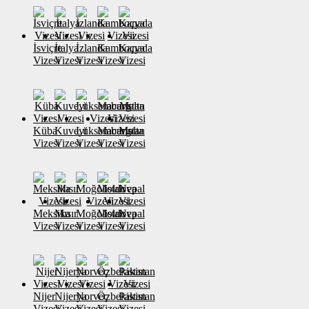
İsviçre
İtalya
İzlanda
Kamboçya
Kanada
Vizesi
Vizesi
Vizesi
Vizesi
Vizesi
Küba
Kuveyt
Lüksemburg
Macaristan
Malta
Vizesi
Vizesi
Vizesi
Vizesi
Vizesi
Meksika
Mısır
Moğolistan
Moldova
Nepal
Vizesi
Vizesi
Vizesi
Vizesi
Vizesi
Nijer
Nijerya
Norveç
Özbekistan
Pakistan
Vizesi
Vizesi
Vizesi
Vizesi
Vizesi