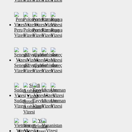
Peru
Polonya
Portekiz
Romanya
Rusya
Vizesi
Vizesi
Vizesi
Vizesi
Vizesi
Senegal
sEtiyopya
sGabon
Sırbistan
sİsveç
Vizesi
Vizesi
Vizesi
Vizesi
Vizesi
Sudan
Tayvan
Ukrayna
Umman
Suudi
Vizesi
Vizesi
Vizesi
Vizesi
Arabistan
Vizesi