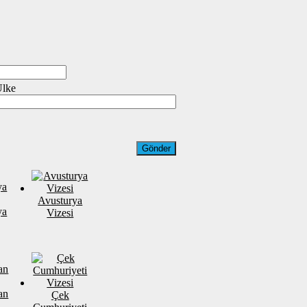
Ülke
Avusturya
ya
Vizesi
an
Çek