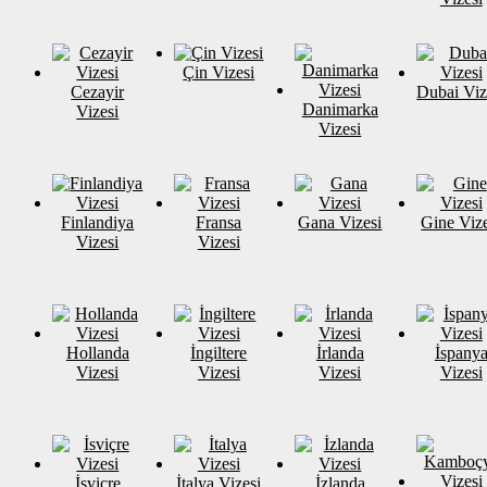
Çin Vizesi
Cezayir
Dubai Viz
Danimarka
Vizesi
Vizesi
Finlandiya
Fransa
Gana Vizesi
Gine Vize
Vizesi
Vizesi
Hollanda
İngiltere
İrlanda
İspany
Vizesi
Vizesi
Vizesi
Vizesi
İsviçre
İtalya Vizesi
İzlanda