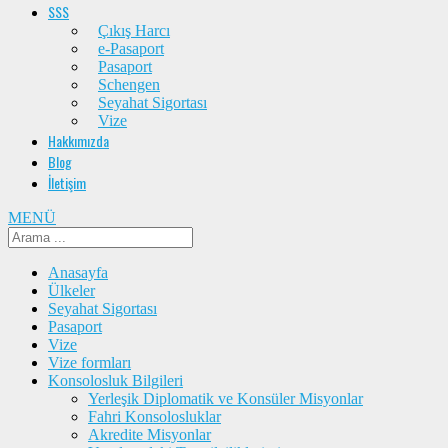
SSS
Çıkış Harcı
e-Pasaport
Pasaport
Schengen
Seyahat Sigortası
Vize
Hakkımızda
Blog
İletişim
MENÜ
Anasayfa
Ülkeler
Seyahat Sigortası
Pasaport
Vize
Vize formları
Konsolosluk Bilgileri
Yerleşik Diplomatik ve Konsüler Misyonlar
Fahri Konsolosluklar
Akredite Misyonlar