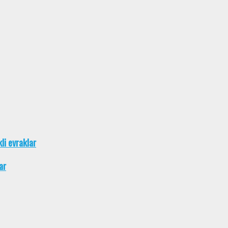
kli evraklar
ar