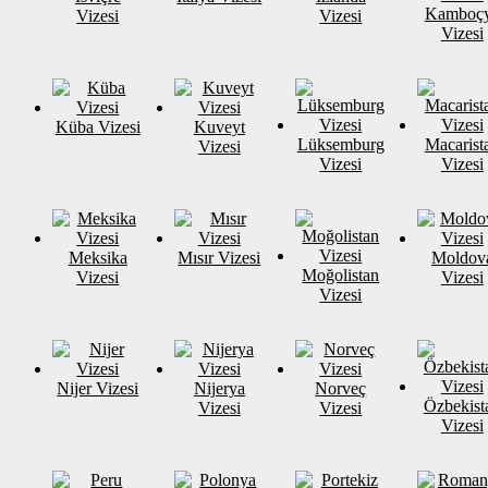
Kamboç
Vizesi
Vizesi
Vizesi
Küba Vizesi
Kuveyt
Lüksemburg
Macarist
Vizesi
Vizesi
Vizesi
Meksika
Mısır Vizesi
Moldov
Moğolistan
Vizesi
Vizesi
Vizesi
Nijer Vizesi
Nijerya
Norveç
Özbekist
Vizesi
Vizesi
Vizesi