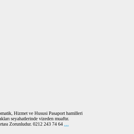
omatik, Hizmet ve Hususi Pasaport hamilleri
kları seyahatlerinde vizeden muaftır.
ortası Zorunludur. 0212 243 74 64
…