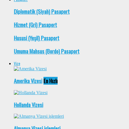
Diplomatik (Siyah) Pasaport
Hizmet (Gri) Pasaport
Hususi (Yeşil) Pasaport
Umuma Mahsus (Bordo) Pasaport
Vize
Amerika Vizesi
En Hızlı
Hollanda Vizesi
Almanya Vizesi işlemleri