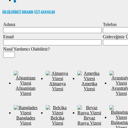
1
BİLGİLERİNİZİ BIRAKIN SİZİ ARAYALIM
Adınız
Telefon
Email
Gideceğiniz 
Nasıl Yardımcı Olabiliriz?
Almanya
Amerika
Afganistan
Avustral
Vizesi
Vizesi
Vizesi
Vizesi
Banglades
Belçika
Beyaz
Bulgarist
Vizesi
Vizesi
Rusya Vizesi
Vizesi