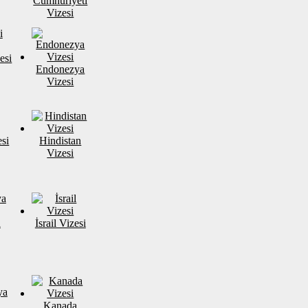
Cumhuriyeti
Vizesi
esi
Endonezya
Vizesi
si
Hindistan
Vizesi
a
İsrail Vizesi
Kanada