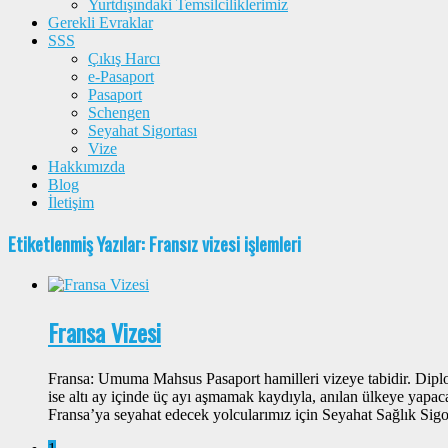
Yurtdışındaki Temsilciliklerimiz
Gerekli Evraklar
SSS
Çıkış Harcı
e-Pasaport
Pasaport
Schengen
Seyahat Sigortası
Vize
Hakkımızda
Blog
İletişim
Etiketlenmiş Yazılar: Fransız vizesi işlemleri
Fransa Vizesi
Fransa: Umuma Mahsus Pasaport hamilleri vizeye tabidir. Dipl
ise altı ay içinde üç ayı aşmamak kaydıyla, anılan ülkeye yapaca
Fransa’ya seyahat edecek yolcularımız için Seyahat Sağlık Sig