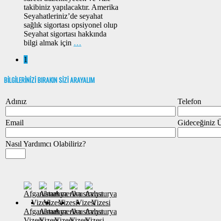
takibiniz yapılacaktır. Amerika
Seyahatleriniz’de seyahat
sağlık sigortası opsiyonel olup
Seyahat sigortası hakkında
bilgi almak için
…
1
BİLGİLERİNİZİ BIRAKIN SİZİ ARAYALIM
Adınız
Telefon
Email
Gideceğiniz 
Nasıl Yardımcı Olabiliriz?
Afganistan
Almanya
Amerika
Avustralya
Avusturya
Vizesi
Vizesi
Vizesi
Vizesi
Vizesi