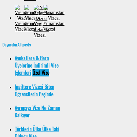
Vietnam
Yemen
Yunanistan
Yeni
Vizesi
Vizesi
Vizesi
Zelanda
Vizesi
Duyurular
All posts
Avukatlara & Baro
Üyelerine İndirimli Vize
İşlemleri
Özel Vize
İngiltere Vizesi Biten
Öğrencilerin Peşinde
Avrupaya Vize Ne Zaman
Kalkıyor
Türklerin Ülke Ülke Tabi
Olduğu Vize