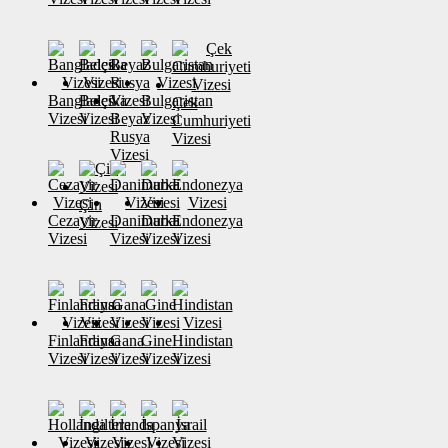
Banglades
Belçika
Bulgaristan
Çek
Vizesi
Vizesi
Beyaz
Vizesi
Cumhuriyeti
Rusya
Vizesi
Vizesi
Çin
Cezayir
Danimarka
Dubai
Endonezya
Vizesi
Vizesi
Vizesi
Vizesi
Vizesi
Finlandiya
Fransa
Gana
Gine
Hindistan
Vizesi
Vizesi
Vizesi
Vizesi
Vizesi