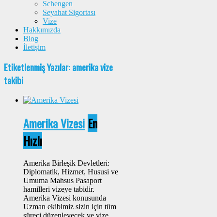
Schengen
Seyahat Sigortası
Vize
Hakkımızda
Blog
İletişim
Etiketlenmiş Yazılar: amerika vize
takibi
Amerika Vizesi
En
Hızlı
Amerika Birleşik Devletleri:
Diplomatik, Hizmet, Hususi ve
Umuma Mahsus Pasaport
hamilleri vizeye tabidir.
Amerika Vizesi konusunda
Uzman ekibimiz sizin için tüm
süreci düzenleyecek ve vize