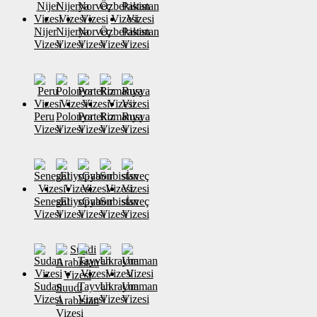
Nijer
Nijerya
Norveç
Özbekistan
Pakistan
Vizesi
Vizesi
Vizesi
Vizesi
Vizesi
Peru
Polonya
Portekiz
Romanya
Rusya
Vizesi
Vizesi
Vizesi
Vizesi
Vizesi
Senegal
sEtiyopya
sGabon
Sırbistan
sİsveç
Vizesi
Vizesi
Vizesi
Vizesi
Vizesi
Sudan
Tayvan
Ukrayna
Umman
Suudi
Vizesi
Vizesi
Vizesi
Vizesi
Arabistan
Vizesi