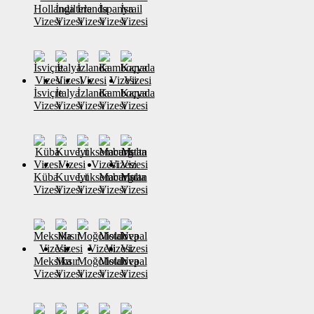
Hollanda
İngiltere
İrlanda
İspanya
İsrail
Vizesi
Vizesi
Vizesi
Vizesi
Vizesi
İsviçre
İtalya
İzlanda
Kamboçya
Kanada
Vizesi
Vizesi
Vizesi
Vizesi
Vizesi
Küba
Kuveyt
Lüksemburg
Macaristan
Malta
Vizesi
Vizesi
Vizesi
Vizesi
Vizesi
Meksika
Mısır
Moğolistan
Moldova
Nepal
Vizesi
Vizesi
Vizesi
Vizesi
Vizesi