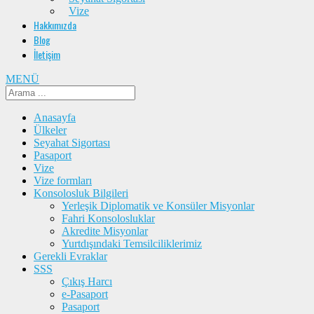
Vize
Hakkımızda
Blog
İletişim
MENÜ
Anasayfa
Ülkeler
Seyahat Sigortası
Pasaport
Vize
Vize formları
Konsolosluk Bilgileri
Yerleşik Diplomatik ve Konsüler Misyonlar
Fahri Konsolosluklar
Akredite Misyonlar
Yurtdışındaki Temsilciliklerimiz
Gerekli Evraklar
SSS
Çıkış Harcı
e-Pasaport
Pasaport