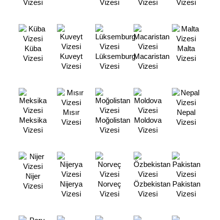
Vizesi
Vizesi
Vizesi
Vizesi
Küba
Malta
Kuveyt
Lüksemburg
Macaristan
Vizesi
Vizesi
Vizesi
Vizesi
Vizesi
Mısır
Nepal
Meksika
Moğolistan
Moldova
Vizesi
Vizesi
Vizesi
Vizesi
Vizesi
Nijer
Nijerya
Norveç
Özbekistan
Pakistan
Vizesi
Vizesi
Vizesi
Vizesi
Vizesi